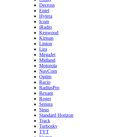
Decross
Entel
Hytera
Icom
iRadio
Kenwood
Kirisun
Linton
Lira
MegaJet
Midland
Motorola
NavCom
Optim
Racio
RadiusPro
Rexant
Roger
Sepura
Sirus
Standard Horizon
Track
Turbosky
TYT