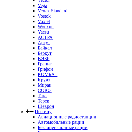
Vector
Vega
Vertex Standard
Vostok
Voxtel
Wouxun
Yaesu
АСТРА
Аргут
Байкал
Беркут
ВЭБР
Гранит
Грифон
КОМБАТ
Круиз
Миран
СОЮЗ
Такт
Терек
Шеврон
По типу
Авиационные радиостанции
Автомобильные рации
Безлицензионные рации