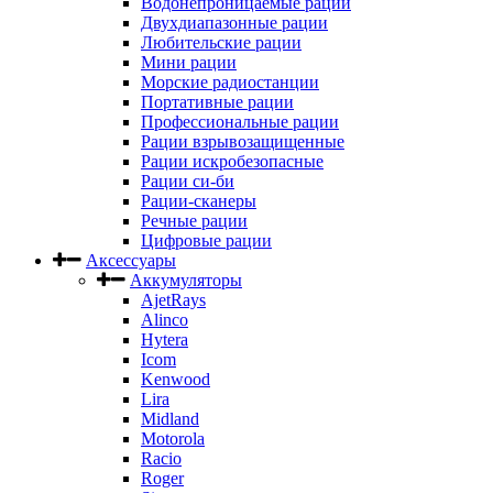
Водонепроницаемые рации
Двухдиапазонные рации
Любительские рации
Мини рации
Морские радиостанции
Портативные рации
Профессиональные рации
Рации взрывозащищенные
Рации искробезопасные
Рации си-би
Рации-сканеры
Речные рации
Цифровые рации
Аксессуары
Аккумуляторы
AjetRays
Alinco
Hytera
Icom
Kenwood
Lira
Midland
Motorola
Racio
Roger