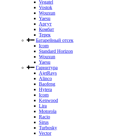
Vegatel
Vostok
Wouxun
Yaesu
Аргут
Комбат
Терек
Батарейный отсек
Icom
Standard Horizon
Wouxun
Yaesu
Гарнитура
AjetRays
Alinco
Baofeng
Hytera
Icom
Kenwood
Lira
Motorola
Racio
Sirus
Turbosky
Vector