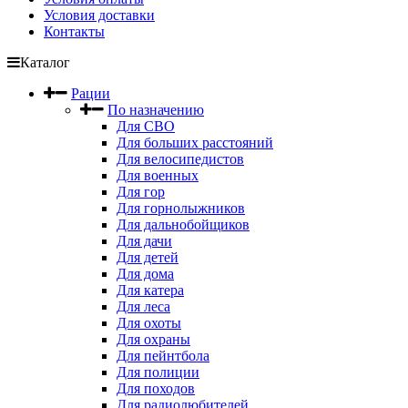
Условия доставки
Контакты
Каталог
Рации
По назначению
Для СВО
Для больших расстояний
Для велосипедистов
Для военных
Для гор
Для горнолыжников
Для дальнобойщиков
Для дачи
Для детей
Для дома
Для катера
Для леса
Для охоты
Для охраны
Для пейнтбола
Для полиции
Для походов
Для радиолюбителей