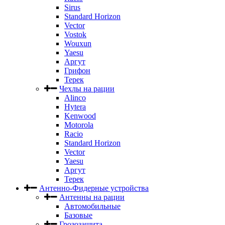
Sirus
Standard Horizon
Vector
Vostok
Wouxun
Yaesu
Аргут
Грифон
Терек
Чехлы на рации
Alinco
Hytera
Kenwood
Motorola
Racio
Standard Horizon
Vector
Yaesu
Аргут
Терек
Антенно-Фидерные устройства
Антенны на рации
Автомобильные
Базовые
Грозозащита