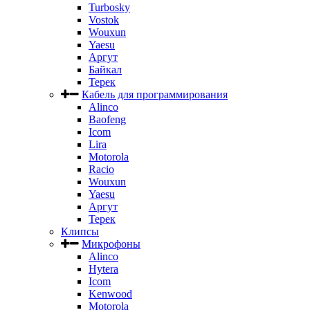
Turbosky
Vostok
Wouxun
Yaesu
Аргут
Байкал
Терек
Кабель для программирования
Alinco
Baofeng
Icom
Lira
Motorola
Racio
Wouxun
Yaesu
Аргут
Терек
Клипсы
Микрофоны
Alinco
Hytera
Icom
Kenwood
Motorola