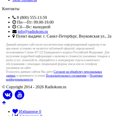
Контакты
8 (800) 555-13-59
Пн—Пт: 09.00-19.00
Сб—Вс: выходной
info@radiokom.ru
Пункт выдачи: г. Санкт-Петербург, Внуковская ул., 2а
Данный интернет-сайт носит исключительно информационный характер и ни
при каких условиях не является публичной офертой, определяемой
положениями Статьи 437 (2) Гражданского кодекса Российской Федерации. Для
получения подробной информации о наличии и стоимости указанных товаров и
(или) услуг, пожалуйста, обращайтесь к менеджерам отдела клиентского
обслуживания с помощью специальной формы связи или по телефону
указанном на сайте.
Пользуясь данным сайтом Вы даёте
Согласие на обработку персональных
данных
и принимаете условия
Пользовательского соглашения
и
Политики
конфиденциальности
.
© Copyright 2014 - 2026 Radiokom.ru
Избранное
0