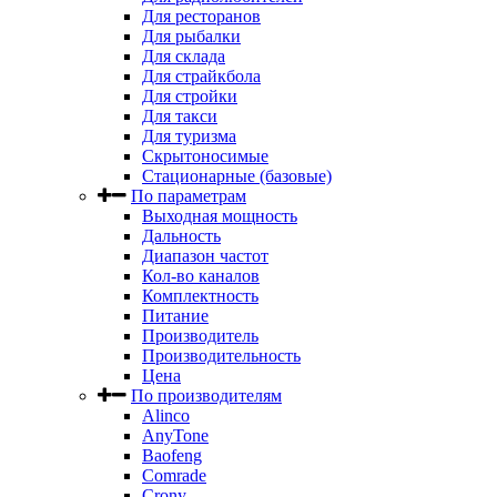
Для ресторанов
Для рыбалки
Для склада
Для страйкбола
Для стройки
Для такси
Для туризма
Скрытоносимые
Стационарные (базовые)
По параметрам
Выходная мощность
Дальность
Диапазон частот
Кол-во каналов
Комплектность
Питание
Производитель
Производительность
Цена
По производителям
Alinco
AnyTone
Baofeng
Comrade
Crony