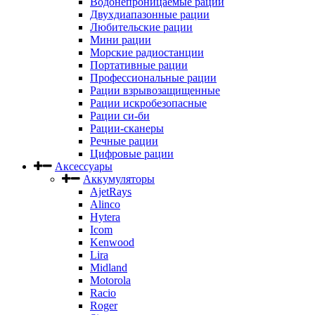
Водонепроницаемые рации
Двухдиапазонные рации
Любительские рации
Мини рации
Морские радиостанции
Портативные рации
Профессиональные рации
Рации взрывозащищенные
Рации искробезопасные
Рации си-би
Рации-сканеры
Речные рации
Цифровые рации
Аксессуары
Аккумуляторы
AjetRays
Alinco
Hytera
Icom
Kenwood
Lira
Midland
Motorola
Racio
Roger