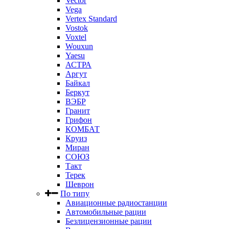
Vector
Vega
Vertex Standard
Vostok
Voxtel
Wouxun
Yaesu
АСТРА
Аргут
Байкал
Беркут
ВЭБР
Гранит
Грифон
КОМБАТ
Круиз
Миран
СОЮЗ
Такт
Терек
Шеврон
По типу
Авиационные радиостанции
Автомобильные рации
Безлицензионные рации