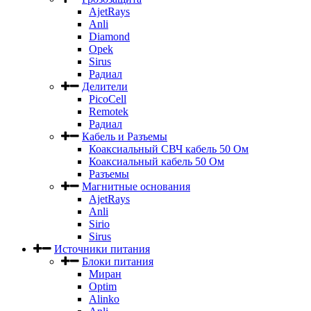
AjetRays
Anli
Diamond
Opek
Sirus
Радиал
Делители
PicoCell
Remotek
Радиал
Кабель и Разъемы
Коаксиальный СВЧ кабель 50 Ом
Коаксиальный кабель 50 Ом
Разъемы
Магнитные основания
AjetRays
Anli
Sirio
Sirus
Источники питания
Блоки питания
Миран
Optim
Alinko