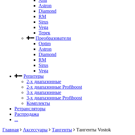
Anli
Astron
Diamond
RM
Sirus
Vega
Терек
Преобразователи
Optim
Astron
Diamond
RM
Sirus
Vega
Репитеры
2-х диапазонные
2-х диапазонные Profiboost
3-х диапазонные
3-х диапазонные Profiboost
Комплекты
Ретрансляторы
Распродажа
...
Главная
Аксессуары
Тангенты
Тангенты Vostok