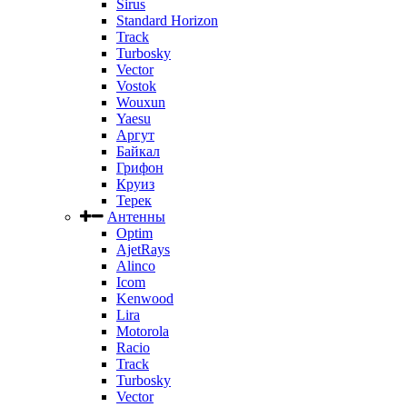
Sirus
Standard Horizon
Track
Turbosky
Vector
Vostok
Wouxun
Yaesu
Аргут
Байкал
Грифон
Круиз
Терек
Антенны
Optim
AjetRays
Alinco
Icom
Kenwood
Lira
Motorola
Racio
Track
Turbosky
Vector