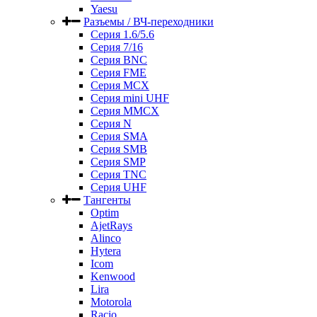
Yaesu
Разъемы / ВЧ-переходники
Серия 1.6/5.6
Серия 7/16
Серия BNC
Серия FME
Серия MCX
Серия mini UHF
Серия MMCX
Серия N
Серия SMA
Серия SMB
Серия SMP
Серия TNC
Серия UHF
Тангенты
Optim
AjetRays
Alinco
Hytera
Icom
Kenwood
Lira
Motorola
Racio