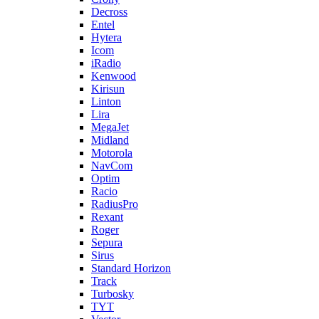
Decross
Entel
Hytera
Icom
iRadio
Kenwood
Kirisun
Linton
Lira
MegaJet
Midland
Motorola
NavCom
Optim
Racio
RadiusPro
Rexant
Roger
Sepura
Sirus
Standard Horizon
Track
Turbosky
TYT