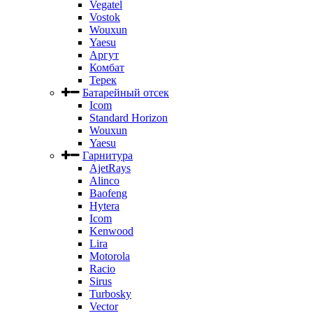
Vegatel
Vostok
Wouxun
Yaesu
Аргут
Комбат
Терек
Батарейный отсек
Icom
Standard Horizon
Wouxun
Yaesu
Гарнитура
AjetRays
Alinco
Baofeng
Hytera
Icom
Kenwood
Lira
Motorola
Racio
Sirus
Turbosky
Vector