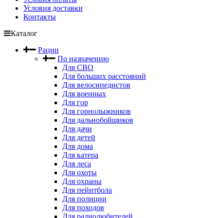
Условия доставки
Контакты
Каталог
Рации
По назначению
Для СВО
Для больших расстояний
Для велосипедистов
Для военных
Для гор
Для горнолыжников
Для дальнобойщиков
Для дачи
Для детей
Для дома
Для катера
Для леса
Для охоты
Для охраны
Для пейнтбола
Для полиции
Для походов
Для радиолюбителей