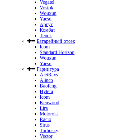
Vegatel
Vostok
Wouxun
Yaesu
Аргут
Комбат
Терек
Батарейный отсек
Icom
Standard Horizon
Wouxun
Yaesu
Гарнитура
AjetRays
Alinco
Baofeng
Hytera
Icom
Kenwood
Lira
Motorola
Racio
Sirus
Turbosky
Vector