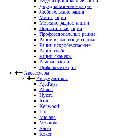
Водонепроницаемые рации
Двухдиапазонные рации
Любительские рации
Мини рации
Морские радиостанции
Портативные рации
Профессиональные рации
Рации взрывозащищенные
Рации искробезопасные
Рации си-би
Рации-сканеры
Речные рации
Цифровые рации
Аксессуары
Аккумуляторы
AjetRays
Alinco
Hytera
Icom
Kenwood
Lira
Midland
Motorola
Racio
Roger