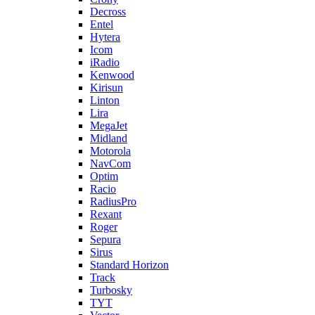
Decross
Entel
Hytera
Icom
iRadio
Kenwood
Kirisun
Linton
Lira
MegaJet
Midland
Motorola
NavCom
Optim
Racio
RadiusPro
Rexant
Roger
Sepura
Sirus
Standard Horizon
Track
Turbosky
TYT