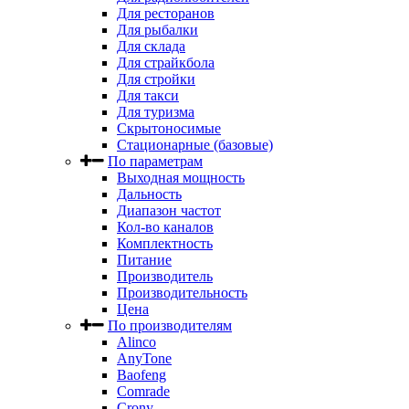
Для ресторанов
Для рыбалки
Для склада
Для страйкбола
Для стройки
Для такси
Для туризма
Скрытоносимые
Стационарные (базовые)
По параметрам
Выходная мощность
Дальность
Диапазон частот
Кол-во каналов
Комплектность
Питание
Производитель
Производительность
Цена
По производителям
Alinco
AnyTone
Baofeng
Comrade
Crony