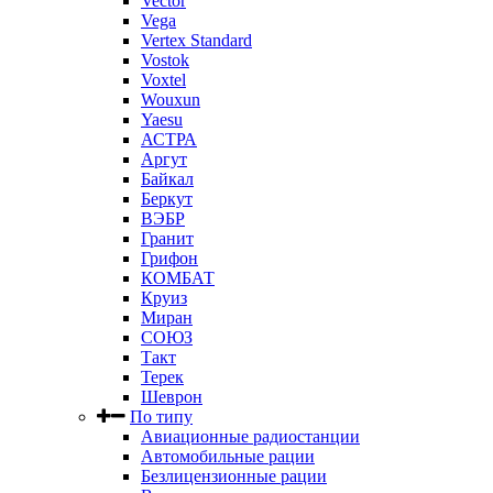
Vector
Vega
Vertex Standard
Vostok
Voxtel
Wouxun
Yaesu
АСТРА
Аргут
Байкал
Беркут
ВЭБР
Гранит
Грифон
КОМБАТ
Круиз
Миран
СОЮЗ
Такт
Терек
Шеврон
По типу
Авиационные радиостанции
Автомобильные рации
Безлицензионные рации