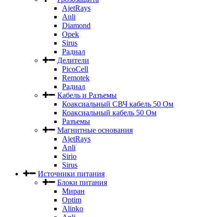
AjetRays
Anli
Diamond
Opek
Sirus
Радиал
Делители
PicoCell
Remotek
Радиал
Кабель и Разъемы
Коаксиальный СВЧ кабель 50 Ом
Коаксиальный кабель 50 Ом
Разъемы
Магнитные основания
AjetRays
Anli
Sirio
Sirus
Источники питания
Блоки питания
Миран
Optim
Alinko