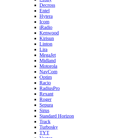
Decross
Entel
Hytera
Icom
iRadio
Kenwood
Kirisun
Linton
Lira
MegaJet
Midland
Motorola
NavCom
Optim
Racio
RadiusPro
Rexant
Roger
Sepura
Sirus
Standard Horizon
Track
Turbosky
TYT