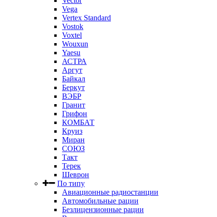
Vector
Vega
Vertex Standard
Vostok
Voxtel
Wouxun
Yaesu
АСТРА
Аргут
Байкал
Беркут
ВЭБР
Гранит
Грифон
КОМБАТ
Круиз
Миран
СОЮЗ
Такт
Терек
Шеврон
По типу
Авиационные радиостанции
Автомобильные рации
Безлицензионные рации