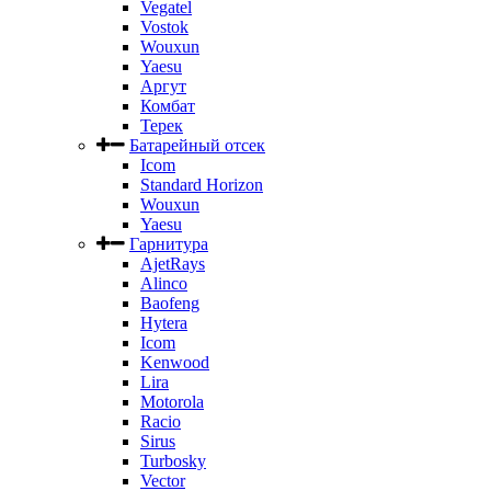
Vegatel
Vostok
Wouxun
Yaesu
Аргут
Комбат
Терек
Батарейный отсек
Icom
Standard Horizon
Wouxun
Yaesu
Гарнитура
AjetRays
Alinco
Baofeng
Hytera
Icom
Kenwood
Lira
Motorola
Racio
Sirus
Turbosky
Vector