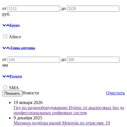
от
до
руб.
Бренд
Alinco
Длина антенны
от
до
мм
Разъем
SMA
Новости
Очистить
19 января 2026
Гид по радиооборудованию Hytera: от аналоговых баз до
профессиональных цифровых систем
9 декабря 2025
Матрица подбора раций Motorola по отраслям: 19