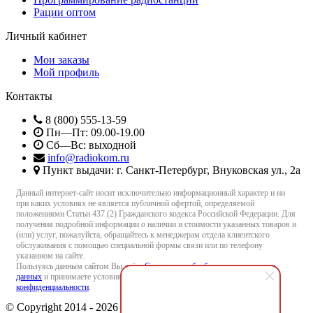
Рации оптом
Личный кабинет
Мои заказы
Мой профиль
Контакты
8 (800) 555-13-59
Пн—Пт: 09.00-19.00
Сб—Вс: выходной
info@radiokom.ru
Пункт выдачи: г. Санкт-Петербург, Внуковская ул., 2а
Данный интернет-сайт носит исключительно информационный характер и ни
при каких условиях не является публичной офертой, определяемой
положениями Статьи 437 (2) Гражданского кодекса Российской Федерации. Для
получения подробной информации о наличии и стоимости указанных товаров и
(или) услуг, пожалуйста, обращайтесь к менеджерам отдела клиентского
обслуживания с помощью специальной формы связи или по телефону
указанном на сайте.
Пользуясь данным сайтом Вы даёте
Согласие на обработку персональных
данных
и принимаете условия
Пользовательского соглашения
и
Политики
конфиденциальности
.
© Copyright 2014 - 2026 Radiokom.ru