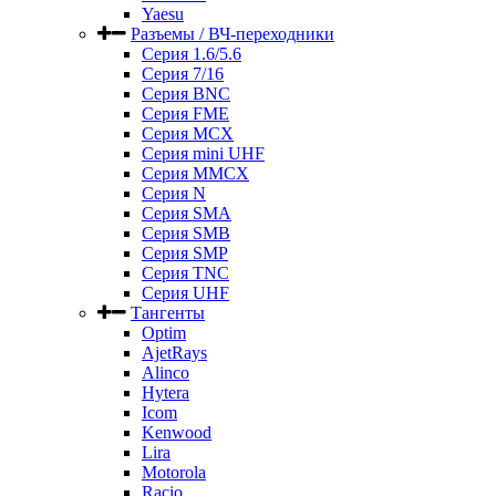
Yaesu
Разъемы / ВЧ-переходники
Серия 1.6/5.6
Серия 7/16
Серия BNC
Серия FME
Серия MCX
Серия mini UHF
Серия MMCX
Серия N
Серия SMA
Серия SMB
Серия SMP
Серия TNC
Серия UHF
Тангенты
Optim
AjetRays
Alinco
Hytera
Icom
Kenwood
Lira
Motorola
Racio