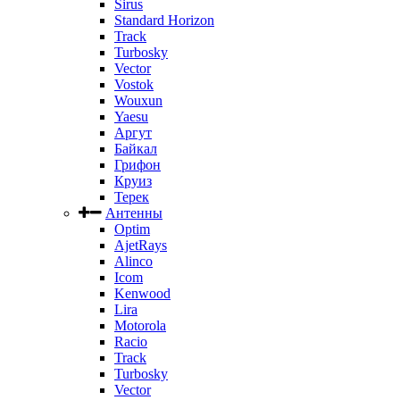
Sirus
Standard Horizon
Track
Turbosky
Vector
Vostok
Wouxun
Yaesu
Аргут
Байкал
Грифон
Круиз
Терек
Антенны
Optim
AjetRays
Alinco
Icom
Kenwood
Lira
Motorola
Racio
Track
Turbosky
Vector