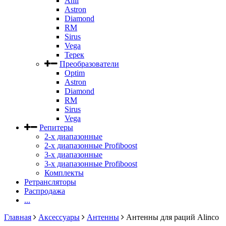
Anli
Astron
Diamond
RM
Sirus
Vega
Терек
Преобразователи
Optim
Astron
Diamond
RM
Sirus
Vega
Репитеры
2-х диапазонные
2-х диапазонные Profiboost
3-х диапазонные
3-х диапазонные Profiboost
Комплекты
Ретрансляторы
Распродажа
...
Главная
Аксессуары
Антенны
Антенны для раций Alinco