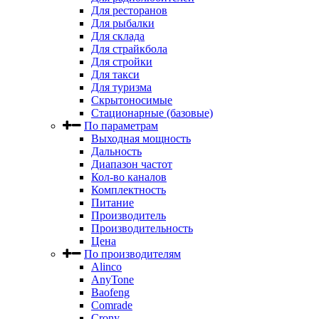
Для ресторанов
Для рыбалки
Для склада
Для страйкбола
Для стройки
Для такси
Для туризма
Скрытоносимые
Стационарные (базовые)
По параметрам
Выходная мощность
Дальность
Диапазон частот
Кол-во каналов
Комплектность
Питание
Производитель
Производительность
Цена
По производителям
Alinco
AnyTone
Baofeng
Comrade
Crony