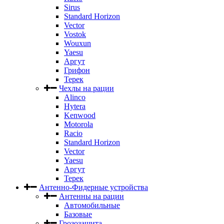
Sirus
Standard Horizon
Vector
Vostok
Wouxun
Yaesu
Аргут
Грифон
Терек
Чехлы на рации
Alinco
Hytera
Kenwood
Motorola
Racio
Standard Horizon
Vector
Yaesu
Аргут
Терек
Антенно-Фидерные устройства
Антенны на рации
Автомобильные
Базовые
Грозозащита