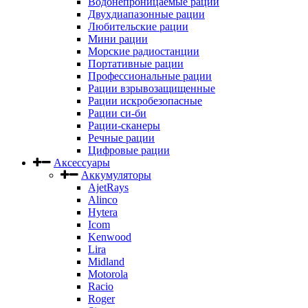
Водонепроницаемые рации
Двухдиапазонные рации
Любительские рации
Мини рации
Морские радиостанции
Портативные рации
Профессиональные рации
Рации взрывозащищенные
Рации искробезопасные
Рации си-би
Рации-сканеры
Речные рации
Цифровые рации
Аксессуары
Аккумуляторы
AjetRays
Alinco
Hytera
Icom
Kenwood
Lira
Midland
Motorola
Racio
Roger