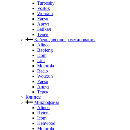
Turbosky
Vostok
Wouxun
Yaesu
Аргут
Байкал
Терек
Кабель для программирования
Alinco
Baofeng
Icom
Lira
Motorola
Racio
Wouxun
Yaesu
Аргут
Терек
Клипсы
Микрофоны
Alinco
Hytera
Icom
Kenwood
Motorola