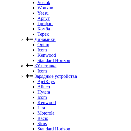
Vostok
Wouxun
Yaesu
Аргут
Грифон
Комбат
Терек
Динамики
Optim
Icom
Kenwood
Standard Horizon
ЗУ вставка
Icom
Зарядные устройства
AjetRays
Alinco
Hytera
Icom
Kenwood
Lira
Motorola
Racio
Sirus
Standard Horizon