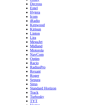
Decross
Entel
Hytera
Icom
iRadio
Kenwood
Kirisun
Linton
Lira
MegaJet
Midland
Motorola
NavCom
Optim
Racio
RadiusPro
Rexant
Roger
Sepura
Sirus
Standard Horizon
Track
Turbosky
TYT