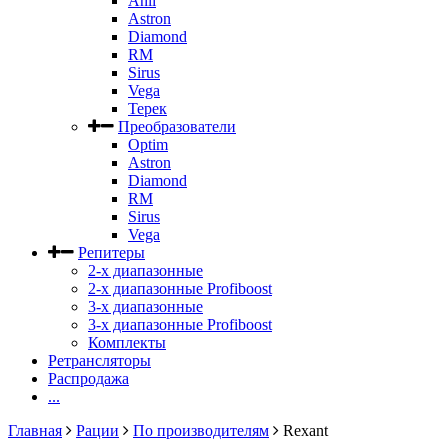
Anli
Astron
Diamond
RM
Sirus
Vega
Терек
Преобразователи
Optim
Astron
Diamond
RM
Sirus
Vega
Репитеры
2-х диапазонные
2-х диапазонные Profiboost
3-х диапазонные
3-х диапазонные Profiboost
Комплекты
Ретрансляторы
Распродажа
...
Главная
Рации
По производителям
Rexant