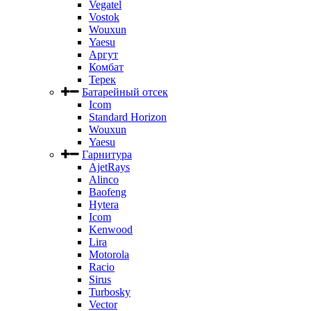
Vegatel
Vostok
Wouxun
Yaesu
Аргут
Комбат
Терек
Батарейный отсек
Icom
Standard Horizon
Wouxun
Yaesu
Гарнитура
AjetRays
Alinco
Baofeng
Hytera
Icom
Kenwood
Lira
Motorola
Racio
Sirus
Turbosky
Vector