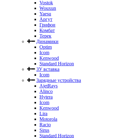
Vostok
Wouxun
Yaesu
Аргут
Грифон
Комбат
Терек
Динамики
Optim
Icom
Kenwood
Standard Horizon
ЗУ вставка
Icom
Зарядные устройства
AjetRays
Alinco
Hytera
Icom
Kenwood
Lira
Motorola
Racio
Sirus
Standard Horizon