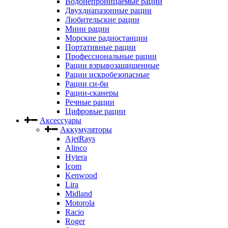
Водонепроницаемые рации
Двухдиапазонные рации
Любительские рации
Мини рации
Морские радиостанции
Портативные рации
Профессиональные рации
Рации взрывозащищенные
Рации искробезопасные
Рации си-би
Рации-сканеры
Речные рации
Цифровые рации
Аксессуары
Аккумуляторы
AjetRays
Alinco
Hytera
Icom
Kenwood
Lira
Midland
Motorola
Racio
Roger