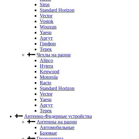
Sirus
Standard Horizon
Vector
Vostok
Wouxun
Yaesu
Аргут
Грифон
Терек
Чехлы на рации
Alinco
Hytera
Kenwood
Motorola
Racio
Standard Horizon
Vector
Yaesu
Аргут
Терек
Антенно-Фидерные устройства
Антенны на рации
Автомобильные
Базовые
Грозозащита