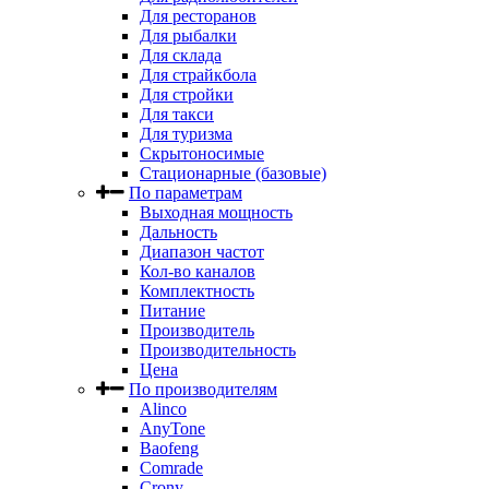
Для ресторанов
Для рыбалки
Для склада
Для страйкбола
Для стройки
Для такси
Для туризма
Скрытоносимые
Стационарные (базовые)
По параметрам
Выходная мощность
Дальность
Диапазон частот
Кол-во каналов
Комплектность
Питание
Производитель
Производительность
Цена
По производителям
Alinco
AnyTone
Baofeng
Comrade
Crony