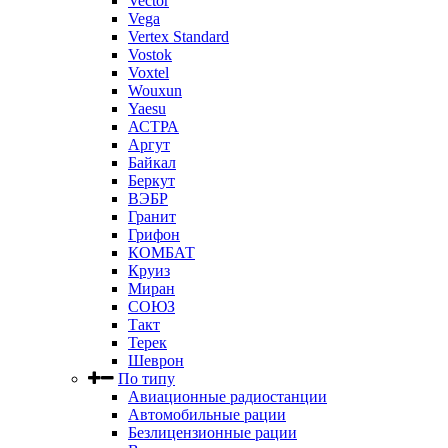
Vector
Vega
Vertex Standard
Vostok
Voxtel
Wouxun
Yaesu
АСТРА
Аргут
Байкал
Беркут
ВЭБР
Гранит
Грифон
КОМБАТ
Круиз
Миран
СОЮЗ
Такт
Терек
Шеврон
По типу
Авиационные радиостанции
Автомобильные рации
Безлицензионные рации