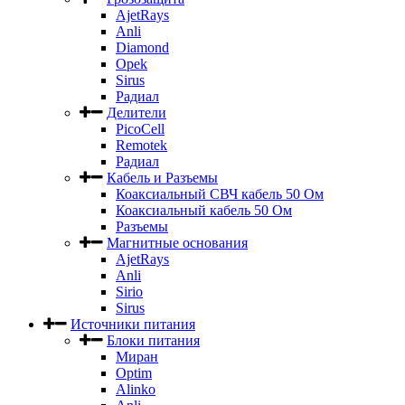
AjetRays
Anli
Diamond
Opek
Sirus
Радиал
Делители
PicoCell
Remotek
Радиал
Кабель и Разъемы
Коаксиальный СВЧ кабель 50 Ом
Коаксиальный кабель 50 Ом
Разъемы
Магнитные основания
AjetRays
Anli
Sirio
Sirus
Источники питания
Блоки питания
Миран
Optim
Alinko