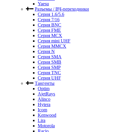
Yaesu
Разъемы / ВЧ-переходники
Серия 1.6/5.6
Серия 7/16
Серия BNC
Серия FME
Серия MCX
Серия mini UHF
Серия MMCX
Серия N
Серия SMA
Серия SMB
Серия SMP
Серия TNC
Серия UHF
Тангенты
Optim
AjetRays
Alinco
Hytera
Icom
Kenwood
Lira
Motorola
Racio