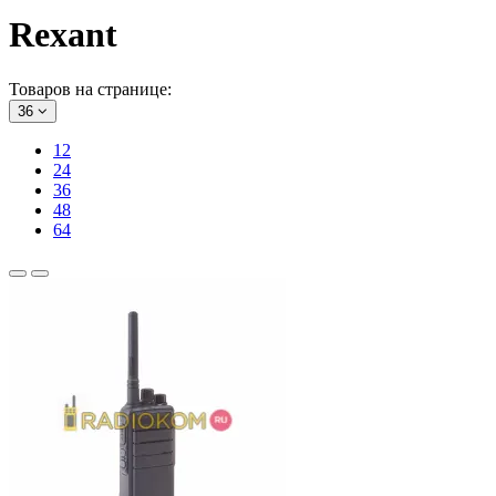
Rexant
Товаров на странице:
36
12
24
36
48
64