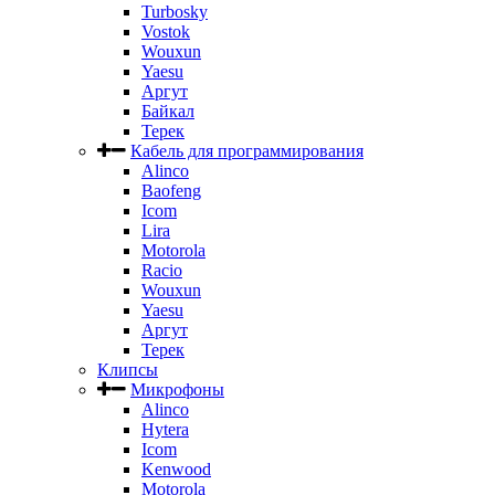
Turbosky
Vostok
Wouxun
Yaesu
Аргут
Байкал
Терек
Кабель для программирования
Alinco
Baofeng
Icom
Lira
Motorola
Racio
Wouxun
Yaesu
Аргут
Терек
Клипсы
Микрофоны
Alinco
Hytera
Icom
Kenwood
Motorola