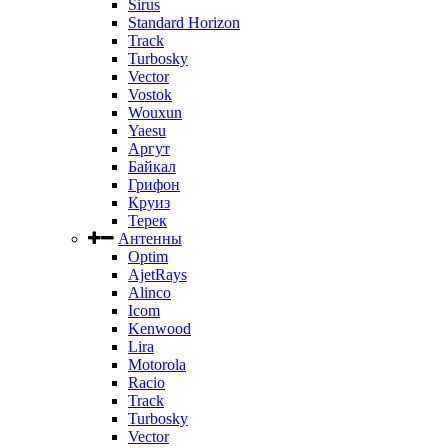
Sirus
Standard Horizon
Track
Turbosky
Vector
Vostok
Wouxun
Yaesu
Аргут
Байкал
Грифон
Круиз
Терек
Антенны
Optim
AjetRays
Alinco
Icom
Kenwood
Lira
Motorola
Racio
Track
Turbosky
Vector