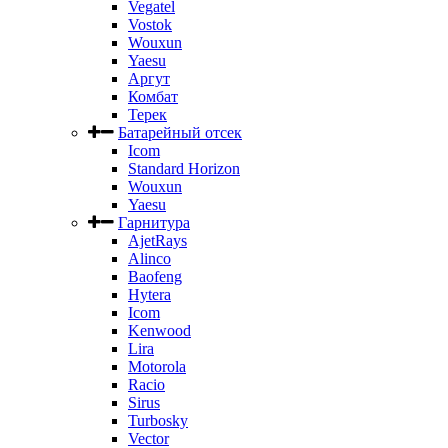
Vegatel
Vostok
Wouxun
Yaesu
Аргут
Комбат
Терек
Батарейный отсек
Icom
Standard Horizon
Wouxun
Yaesu
Гарнитура
AjetRays
Alinco
Baofeng
Hytera
Icom
Kenwood
Lira
Motorola
Racio
Sirus
Turbosky
Vector