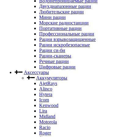
Водонепроницаемые рации
Двухдиапазонные рации
Любительские рации
Мини рации
Морские радиостанции
Портативные рации
Профессиональные рации
Рации взрывозащищенные
Рации искробезопасные
Рации си-би
Рации-сканеры
Речные рации
Цифровые рации
Аксессуары
Аккумуляторы
AjetRays
Alinco
Hytera
Icom
Kenwood
Lira
Midland
Motorola
Racio
Roger