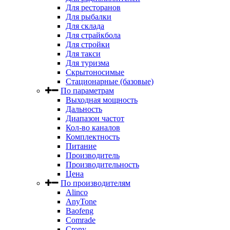
Для ресторанов
Для рыбалки
Для склада
Для страйкбола
Для стройки
Для такси
Для туризма
Скрытоносимые
Стационарные (базовые)
По параметрам
Выходная мощность
Дальность
Диапазон частот
Кол-во каналов
Комплектность
Питание
Производитель
Производительность
Цена
По производителям
Alinco
AnyTone
Baofeng
Comrade
Crony