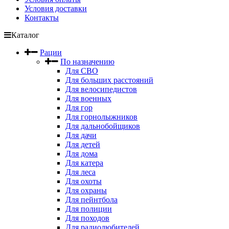
Условия доставки
Контакты
Каталог
Рации
По назначению
Для СВО
Для больших расстояний
Для велосипедистов
Для военных
Для гор
Для горнолыжников
Для дальнобойщиков
Для дачи
Для детей
Для дома
Для катера
Для леса
Для охоты
Для охраны
Для пейнтбола
Для полиции
Для походов
Для радиолюбителей