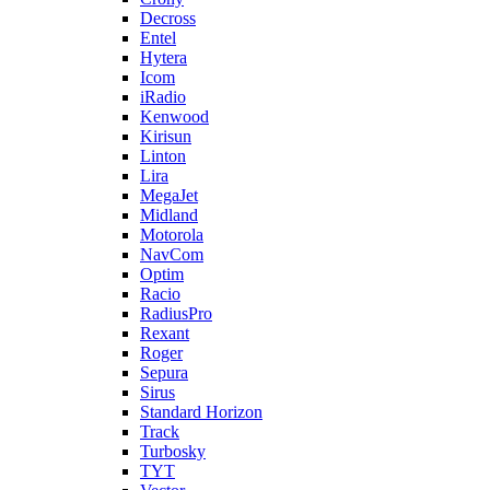
Decross
Entel
Hytera
Icom
iRadio
Kenwood
Kirisun
Linton
Lira
MegaJet
Midland
Motorola
NavCom
Optim
Racio
RadiusPro
Rexant
Roger
Sepura
Sirus
Standard Horizon
Track
Turbosky
TYT