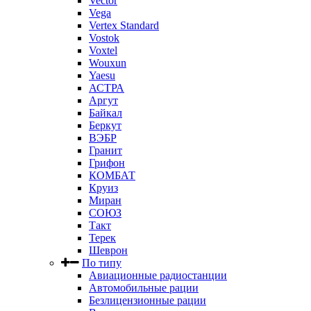
Vector
Vega
Vertex Standard
Vostok
Voxtel
Wouxun
Yaesu
АСТРА
Аргут
Байкал
Беркут
ВЭБР
Гранит
Грифон
КОМБАТ
Круиз
Миран
СОЮЗ
Такт
Терек
Шеврон
По типу
Авиационные радиостанции
Автомобильные рации
Безлицензионные рации