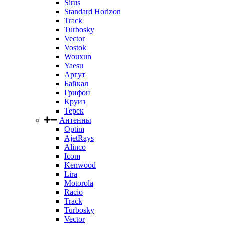
Sirus
Standard Horizon
Track
Turbosky
Vector
Vostok
Wouxun
Yaesu
Аргут
Байкал
Грифон
Круиз
Терек
Антенны
Optim
AjetRays
Alinco
Icom
Kenwood
Lira
Motorola
Racio
Track
Turbosky
Vector