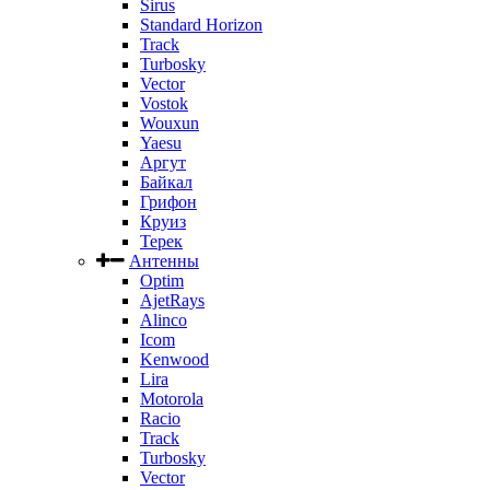
Sirus
Standard Horizon
Track
Turbosky
Vector
Vostok
Wouxun
Yaesu
Аргут
Байкал
Грифон
Круиз
Терек
Антенны
Optim
AjetRays
Alinco
Icom
Kenwood
Lira
Motorola
Racio
Track
Turbosky
Vector