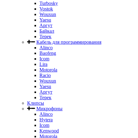
Turbosky
Vostok
Wouxun
Yaesu
Аргут
Байкал
Терек
Кабель для программирования
Alinco
Baofeng
Icom
Lira
Motorola
Racio
Wouxun
Yaesu
Аргут
Терек
Клипсы
Микрофоны
Alinco
Hytera
Icom
Kenwood
Motorola