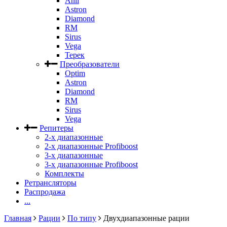
Anli
Astron
Diamond
RM
Sirus
Vega
Терек
Преобразователи
Optim
Astron
Diamond
RM
Sirus
Vega
Репитеры
2-х диапазонные
2-х диапазонные Profiboost
3-х диапазонные
3-х диапазонные Profiboost
Комплекты
Ретрансляторы
Распродажа
...
Главная
Рации
По типу
Двухдиапазонные рации