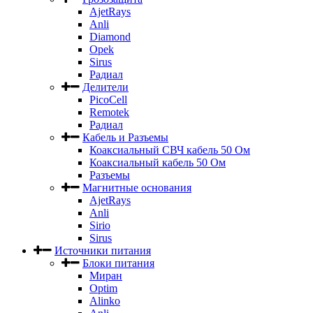
AjetRays
Anli
Diamond
Opek
Sirus
Радиал
Делители
PicoCell
Remotek
Радиал
Кабель и Разъемы
Коаксиальный СВЧ кабель 50 Ом
Коаксиальный кабель 50 Ом
Разъемы
Магнитные основания
AjetRays
Anli
Sirio
Sirus
Источники питания
Блоки питания
Миран
Optim
Alinko