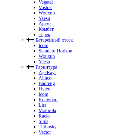
Vegatel
Vostok
Wouxun
Yaesu
Аргут
Комбат
Терек
Батарейный отсек
Icom
Standard Horizon
Wouxun
Yaesu
Гарнитура
AjetRays
Alinco
Baofeng
Hytera
Icom
Kenwood
Lira
Motorola
Racio
Sirus
Turbosky
Vector