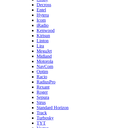
Decross
Entel
Hytera
Icom
iRadio
Kenwood
Kirisun
Linton
Lira
MegaJet
Midland
Motorola
NavCom
Optim
Racio
RadiusPro
Rexant
Roger
Sepura
Sirus
Standard Horizon
Track
Turbosky
TYT