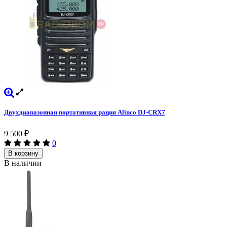
Двухдиапазонная портативная рация Alinco DJ-CRX7
9 500
₽
0
В корзину
В наличии