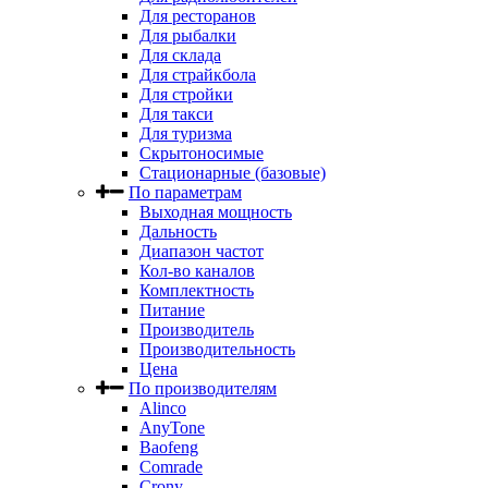
Для ресторанов
Для рыбалки
Для склада
Для страйкбола
Для стройки
Для такси
Для туризма
Скрытоносимые
Стационарные (базовые)
По параметрам
Выходная мощность
Дальность
Диапазон частот
Кол-во каналов
Комплектность
Питание
Производитель
Производительность
Цена
По производителям
Alinco
AnyTone
Baofeng
Comrade
Crony