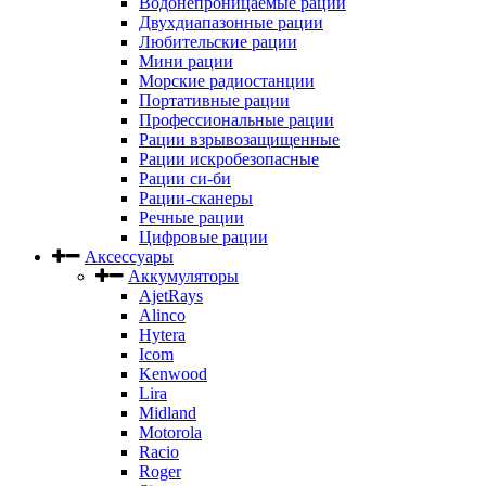
Водонепроницаемые рации
Двухдиапазонные рации
Любительские рации
Мини рации
Морские радиостанции
Портативные рации
Профессиональные рации
Рации взрывозащищенные
Рации искробезопасные
Рации си-би
Рации-сканеры
Речные рации
Цифровые рации
Аксессуары
Аккумуляторы
AjetRays
Alinco
Hytera
Icom
Kenwood
Lira
Midland
Motorola
Racio
Roger