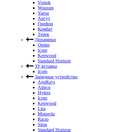
Vostok
Wouxun
Yaesu
Аргут
Грифон
Комбат
Терек
Динамики
Optim
Icom
Kenwood
Standard Horizon
ЗУ вставка
Icom
Зарядные устройства
AjetRays
Alinco
Hytera
Icom
Kenwood
Lira
Motorola
Racio
Sirus
Standard Horizon