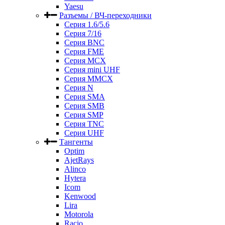
Yaesu
Разъемы / ВЧ-переходники
Серия 1.6/5.6
Серия 7/16
Серия BNC
Серия FME
Серия MCX
Серия mini UHF
Серия MMCX
Серия N
Серия SMA
Серия SMB
Серия SMP
Серия TNC
Серия UHF
Тангенты
Optim
AjetRays
Alinco
Hytera
Icom
Kenwood
Lira
Motorola
Racio