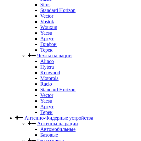
Sirus
Standard Horizon
Vector
Vostok
Wouxun
Yaesu
Аргут
Грифон
Терек
Чехлы на рации
Alinco
Hytera
Kenwood
Motorola
Racio
Standard Horizon
Vector
Yaesu
Аргут
Терек
Антенно-Фидерные устройства
Антенны на рации
Автомобильные
Базовые
Грозозащита