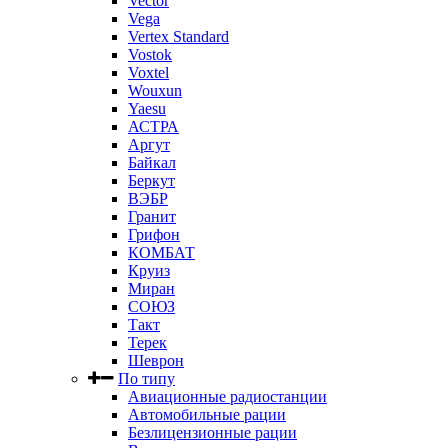
Vector
Vega
Vertex Standard
Vostok
Voxtel
Wouxun
Yaesu
АСТРА
Аргут
Байкал
Беркут
ВЭБР
Гранит
Грифон
КОМБАТ
Круиз
Миран
СОЮЗ
Такт
Терек
Шеврон
По типу
Авиационные радиостанции
Автомобильные рации
Безлицензионные рации