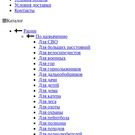
Условия доставки
Контакты
Каталог
Рации
По назначению
Для СВО
Для больших расстояний
Для велосипедистов
Для военных
Для гор
Для горнолыжников
Для дальнобойщиков
Для дачи
Для детей
Для дома
Для катера
Для леса
Для охоты
Для охраны
Для пейнтбола
Для полиции
Для походов
Для радиолюбителей