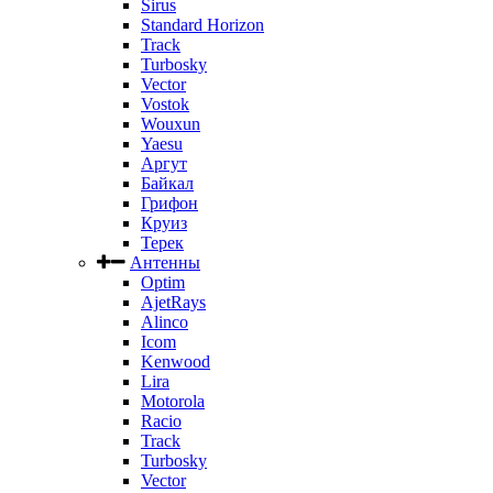
Sirus
Standard Horizon
Track
Turbosky
Vector
Vostok
Wouxun
Yaesu
Аргут
Байкал
Грифон
Круиз
Терек
Антенны
Optim
AjetRays
Alinco
Icom
Kenwood
Lira
Motorola
Racio
Track
Turbosky
Vector