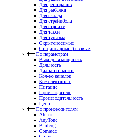
Для ресторанов
Для рыбалки
Для склада
Для страйкбола
Для стройки
Для такси
Для туризма
Скрытоносимые
Стационарные (базовые)
По параметрам
Выходная мощность
Дальность
Диапазон частот
Кол-во каналов
Комплектность
Питание
Производитель
Производительность
Цена
По производителям
Alinco
AnyTone
Baofeng
Comrade
Crony