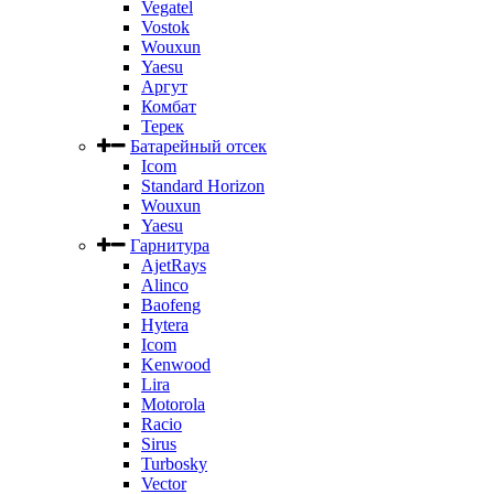
Vegatel
Vostok
Wouxun
Yaesu
Аргут
Комбат
Терек
Батарейный отсек
Icom
Standard Horizon
Wouxun
Yaesu
Гарнитура
AjetRays
Alinco
Baofeng
Hytera
Icom
Kenwood
Lira
Motorola
Racio
Sirus
Turbosky
Vector