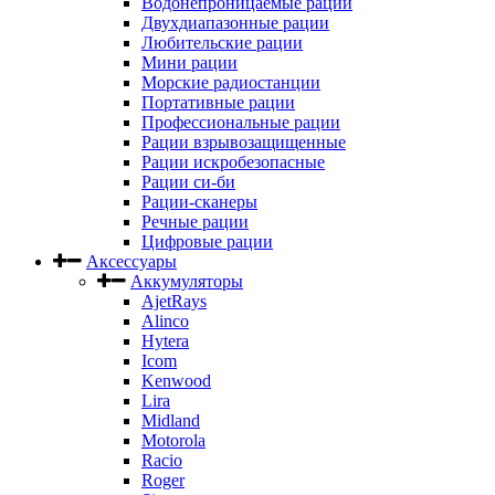
Водонепроницаемые рации
Двухдиапазонные рации
Любительские рации
Мини рации
Морские радиостанции
Портативные рации
Профессиональные рации
Рации взрывозащищенные
Рации искробезопасные
Рации си-би
Рации-сканеры
Речные рации
Цифровые рации
Аксессуары
Аккумуляторы
AjetRays
Alinco
Hytera
Icom
Kenwood
Lira
Midland
Motorola
Racio
Roger