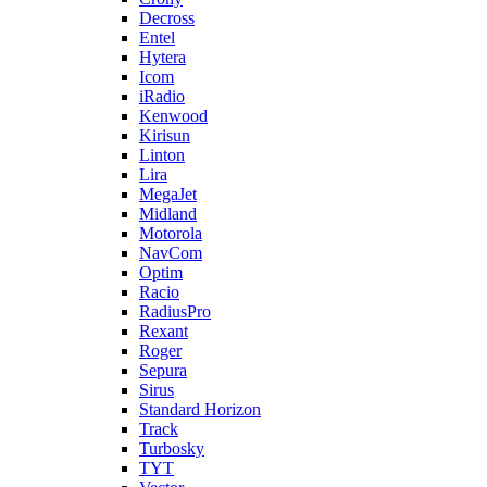
Decross
Entel
Hytera
Icom
iRadio
Kenwood
Kirisun
Linton
Lira
MegaJet
Midland
Motorola
NavCom
Optim
Racio
RadiusPro
Rexant
Roger
Sepura
Sirus
Standard Horizon
Track
Turbosky
TYT