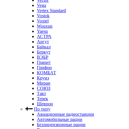
Vector
Vega
Vertex Standard
Vostok
Voxtel
Wouxun
Yaesu
АСТРА
Аргут
Байкал
Беркут
ВЭБР
Гранит
Грифон
КОМБАТ
Круиз
Миран
СОЮЗ
Такт
Терек
Шеврон
По типу
Авиационные радиостанции
Автомобильные рации
Безлицензионные рации