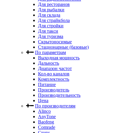
Для ресторанов
Для рыбалки
Для склада
Для страйкбола
Для стройки
Для такси
Для туризма
Скрытоносимые
Стационарные (базовые)
По параметрам
Выходная мощность
Дальность
Диапазон частот
Кол-во каналов
Комплектность
Питание
Производитель
Производительность
Цена
По производителям
Alinco
AnyTone
Baofeng
Comrade
Crony