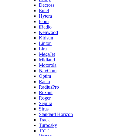
Decross
Entel
Hytera
Icom
iRadio
Kenwood
Kirisun
Linton
Lira
MegaJet
Midland
Motorola
NavCom
Optim
Racio
RadiusPro
Rexant
Roger
Sepura
Sirus
Standard Horizon
Track
Turbosky
TYT