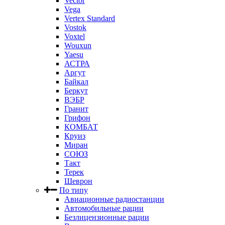
Vector
Vega
Vertex Standard
Vostok
Voxtel
Wouxun
Yaesu
АСТРА
Аргут
Байкал
Беркут
ВЭБР
Гранит
Грифон
КОМБАТ
Круиз
Миран
СОЮЗ
Такт
Терек
Шеврон
По типу
Авиационные радиостанции
Автомобильные рации
Безлицензионные рации