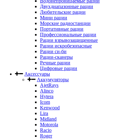
Водонепроницаемые рации
Двухдиапазонные рации
Любительские рации
Мини рации
Морские радиостанции
Портативные рации
Профессиональные рации
Рации взрывозащищенные
Рации искробезопасные
Рации си-би
Рации-сканеры
Речные рации
Цифровые рации
Аксессуары
Аккумуляторы
AjetRays
Alinco
Hytera
Icom
Kenwood
Lira
Midland
Motorola
Racio
Roger