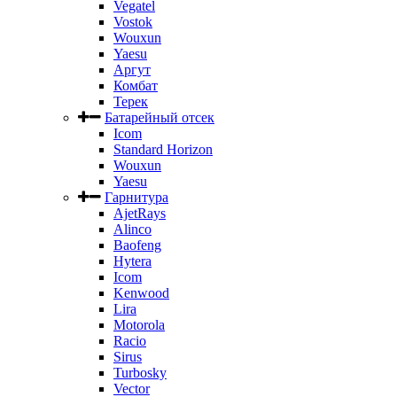
Vegatel
Vostok
Wouxun
Yaesu
Аргут
Комбат
Терек
Батарейный отсек
Icom
Standard Horizon
Wouxun
Yaesu
Гарнитура
AjetRays
Alinco
Baofeng
Hytera
Icom
Kenwood
Lira
Motorola
Racio
Sirus
Turbosky
Vector