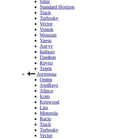
Sirus
Standard Horizon
Track
Turbosky
Vector
Vostok
Wouxun
Yaesu
Аргут
Байкал
Грифон
Круиз
Терек
Антенны
Optim
AjetRays
Alinco
Icom
Kenwood
Lira
Motorola
Racio
Track
Turbosky
Vector