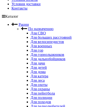
Условия доставки
Контакты
Каталог
Рации
По назначению
Для СВО
Для больших расстояний
Для велосипедистов
Для военных
Для гор
Для горнолыжников
Для дальнобойщиков
Для дачи
Для детей
Для дома
Для катера
Для леса
Для охоты
Для охраны
Для пейнтбола
Для полиции
Для походов
Для радиолюбителей