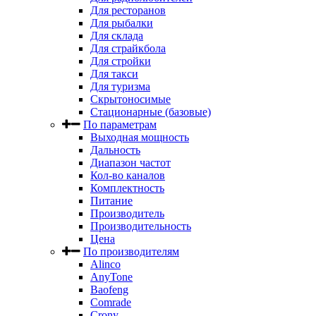
Для ресторанов
Для рыбалки
Для склада
Для страйкбола
Для стройки
Для такси
Для туризма
Скрытоносимые
Стационарные (базовые)
По параметрам
Выходная мощность
Дальность
Диапазон частот
Кол-во каналов
Комплектность
Питание
Производитель
Производительность
Цена
По производителям
Alinco
AnyTone
Baofeng
Comrade
Crony