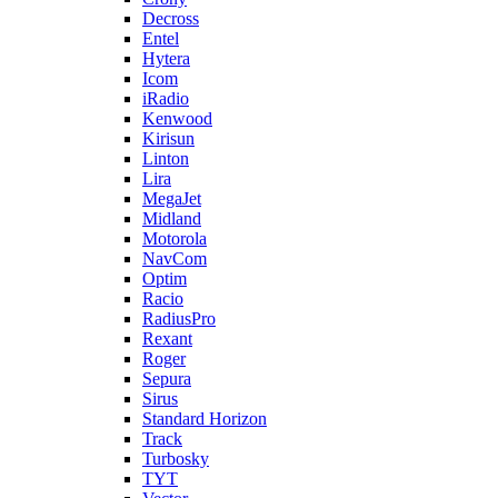
Decross
Entel
Hytera
Icom
iRadio
Kenwood
Kirisun
Linton
Lira
MegaJet
Midland
Motorola
NavCom
Optim
Racio
RadiusPro
Rexant
Roger
Sepura
Sirus
Standard Horizon
Track
Turbosky
TYT