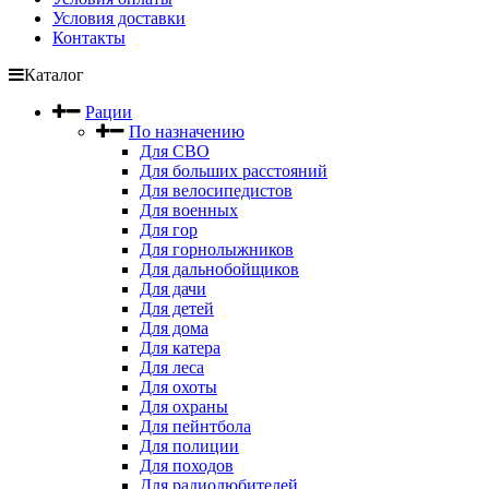
Условия доставки
Контакты
Каталог
Рации
По назначению
Для СВО
Для больших расстояний
Для велосипедистов
Для военных
Для гор
Для горнолыжников
Для дальнобойщиков
Для дачи
Для детей
Для дома
Для катера
Для леса
Для охоты
Для охраны
Для пейнтбола
Для полиции
Для походов
Для радиолюбителей