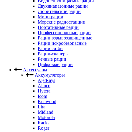
Водонепроницаемые рации
Двухдиапазонные рации
Любительские рации
Мини рации
Морские радиостанции
Портативные рации
Профессиональные рации
Рации взрывозащищенные
Рации искробезопасные
Рации си-би
Рации-сканеры
Речные рации
Цифровые рации
Аксессуары
Аккумуляторы
AjetRays
Alinco
Hytera
Icom
Kenwood
Lira
Midland
Motorola
Racio
Roger