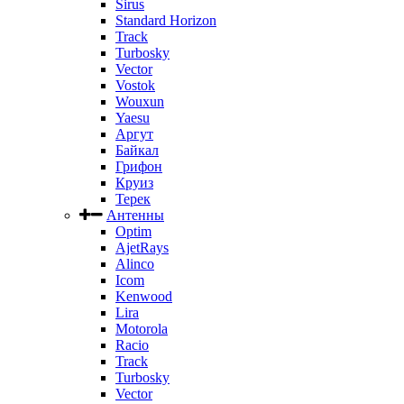
Sirus
Standard Horizon
Track
Turbosky
Vector
Vostok
Wouxun
Yaesu
Аргут
Байкал
Грифон
Круиз
Терек
Антенны
Optim
AjetRays
Alinco
Icom
Kenwood
Lira
Motorola
Racio
Track
Turbosky
Vector