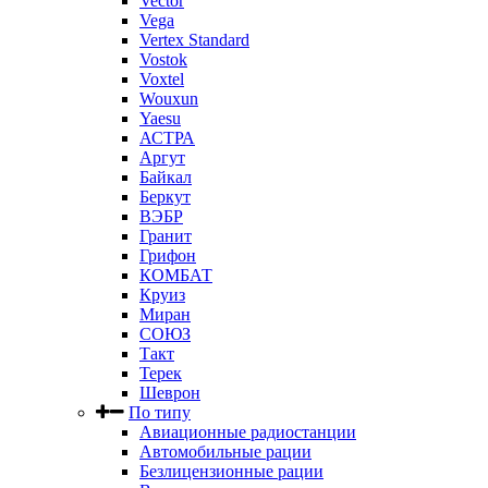
Vector
Vega
Vertex Standard
Vostok
Voxtel
Wouxun
Yaesu
АСТРА
Аргут
Байкал
Беркут
ВЭБР
Гранит
Грифон
КОМБАТ
Круиз
Миран
СОЮЗ
Такт
Терек
Шеврон
По типу
Авиационные радиостанции
Автомобильные рации
Безлицензионные рации