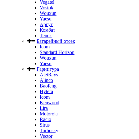
Vegatel
Vostok
Wouxun
Yaesu
Аргут
Комбат
Терек
Батарейный отсек
Icom
Standard Horizon
Wouxun
Yaesu
Гарнитура
AjetRays
Alinco
Baofeng
Hytera
Icom
Kenwood
Lira
Motorola
Racio
Sirus
Turbosky
Vector