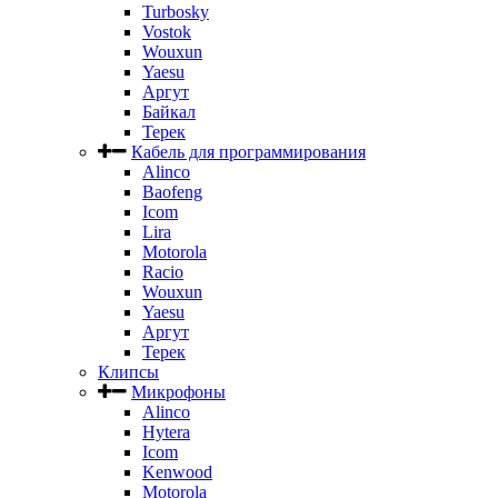
Turbosky
Vostok
Wouxun
Yaesu
Аргут
Байкал
Терек
Кабель для программирования
Alinco
Baofeng
Icom
Lira
Motorola
Racio
Wouxun
Yaesu
Аргут
Терек
Клипсы
Микрофоны
Alinco
Hytera
Icom
Kenwood
Motorola