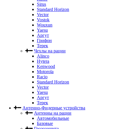
Sirus
Standard Horizon
Vector
Vostok
Wouxun
Yaesu
Аргут
Грифон
Терек
Чехлы на рации
Alinco
Hytera
Kenwood
Motorola
Racio
Standard Horizon
Vector
Yaesu
Аргут
Терек
Антенно-Фидерные устройства
Антенны на рации
Автомобильные
Базовые
Грозозащита