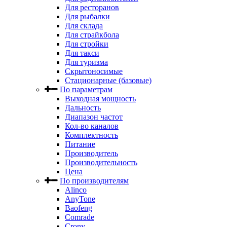
Для ресторанов
Для рыбалки
Для склада
Для страйкбола
Для стройки
Для такси
Для туризма
Скрытоносимые
Стационарные (базовые)
По параметрам
Выходная мощность
Дальность
Диапазон частот
Кол-во каналов
Комплектность
Питание
Производитель
Производительность
Цена
По производителям
Alinco
AnyTone
Baofeng
Comrade
Crony