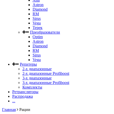
Anli
Astron
Diamond
RM
Sirus
Vega
Терек
Преобразователи
Optim
Astron
Diamond
RM
Sirus
Vega
Репитеры
2-х диапазонные
2-х диапазонные Profiboost
3-х диапазонные
3-х диапазонные Profiboost
Комплекты
Ретрансляторы
Распродажа
...
Главная
Рации