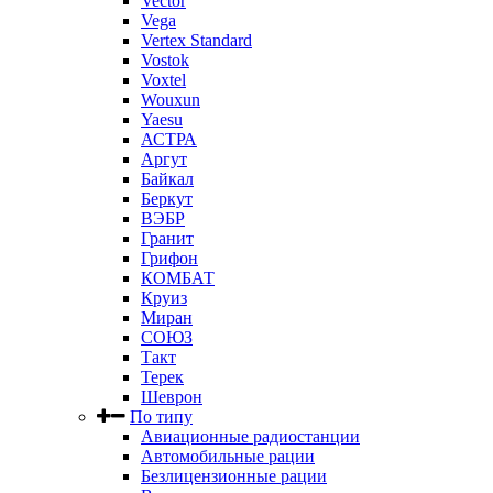
Vector
Vega
Vertex Standard
Vostok
Voxtel
Wouxun
Yaesu
АСТРА
Аргут
Байкал
Беркут
ВЭБР
Гранит
Грифон
КОМБАТ
Круиз
Миран
СОЮЗ
Такт
Терек
Шеврон
По типу
Авиационные радиостанции
Автомобильные рации
Безлицензионные рации