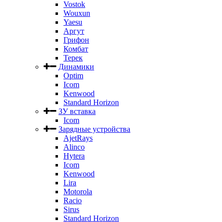
Vostok
Wouxun
Yaesu
Аргут
Грифон
Комбат
Терек
Динамики
Optim
Icom
Kenwood
Standard Horizon
ЗУ вставка
Icom
Зарядные устройства
AjetRays
Alinco
Hytera
Icom
Kenwood
Lira
Motorola
Racio
Sirus
Standard Horizon