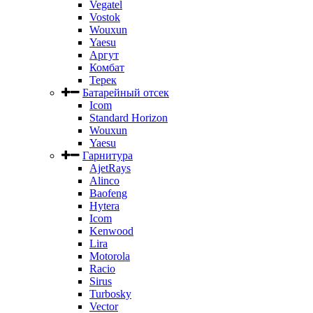
Vegatel
Vostok
Wouxun
Yaesu
Аргут
Комбат
Терек
Батарейный отсек
Icom
Standard Horizon
Wouxun
Yaesu
Гарнитура
AjetRays
Alinco
Baofeng
Hytera
Icom
Kenwood
Lira
Motorola
Racio
Sirus
Turbosky
Vector