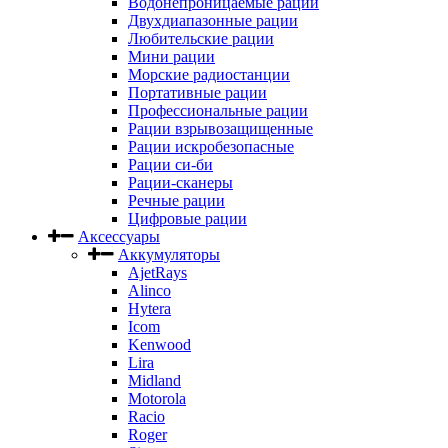
Водонепроницаемые рации
Двухдиапазонные рации
Любительские рации
Мини рации
Морские радиостанции
Портативные рации
Профессиональные рации
Рации взрывозащищенные
Рации искробезопасные
Рации си-би
Рации-сканеры
Речные рации
Цифровые рации
Аксессуары
Аккумуляторы
AjetRays
Alinco
Hytera
Icom
Kenwood
Lira
Midland
Motorola
Racio
Roger