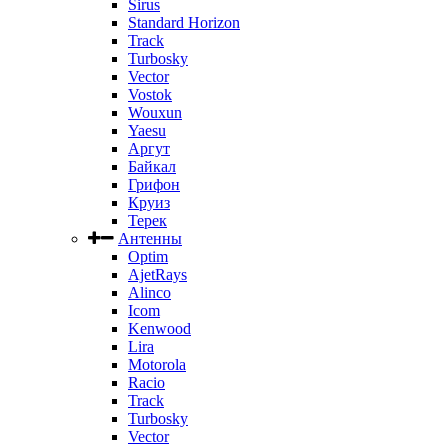
Sirus
Standard Horizon
Track
Turbosky
Vector
Vostok
Wouxun
Yaesu
Аргут
Байкал
Грифон
Круиз
Терек
Антенны
Optim
AjetRays
Alinco
Icom
Kenwood
Lira
Motorola
Racio
Track
Turbosky
Vector