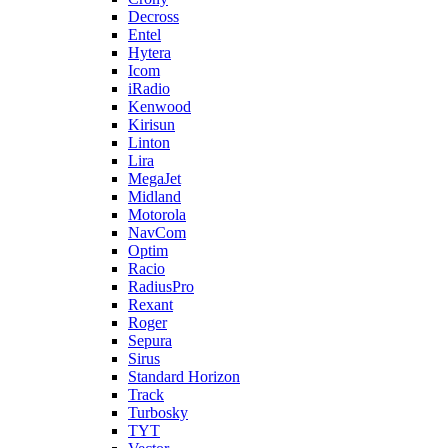
Decross
Entel
Hytera
Icom
iRadio
Kenwood
Kirisun
Linton
Lira
MegaJet
Midland
Motorola
NavCom
Optim
Racio
RadiusPro
Rexant
Roger
Sepura
Sirus
Standard Horizon
Track
Turbosky
TYT