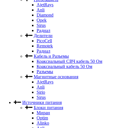
AjetRays
Anli
Diamond
Opek
Sirus
Радиал
Делители
PicoCell
Remotek
Радиал
Кабель и Разъемы
Коаксиальный СВЧ кабель 50 Ом
Коаксиальный кабель 50 Ом
Разъемы
Магнитные основания
AjetRays
Anli
Sirio
Sirus
Источники питания
Блоки питания
Миран
Optim
Alinko