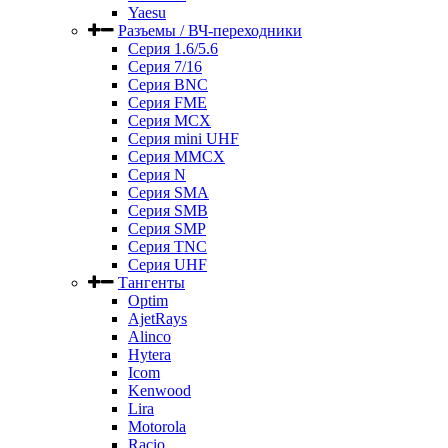
Yaesu
Разъемы / ВЧ-переходники
Серия 1.6/5.6
Серия 7/16
Серия BNC
Серия FME
Серия MCX
Серия mini UHF
Серия MMCX
Серия N
Серия SMA
Серия SMB
Серия SMP
Серия TNC
Серия UHF
Тангенты
Optim
AjetRays
Alinco
Hytera
Icom
Kenwood
Lira
Motorola
Racio