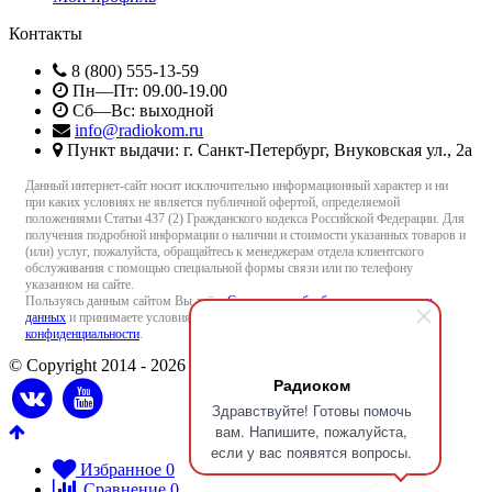
Контакты
8 (800) 555-13-59
Пн—Пт: 09.00-19.00
Сб—Вс: выходной
info@radiokom.ru
Пункт выдачи: г. Санкт-Петербург, Внуковская ул., 2а
Данный интернет-сайт носит исключительно информационный характер и ни
при каких условиях не является публичной офертой, определяемой
положениями Статьи 437 (2) Гражданского кодекса Российской Федерации. Для
получения подробной информации о наличии и стоимости указанных товаров и
(или) услуг, пожалуйста, обращайтесь к менеджерам отдела клиентского
обслуживания с помощью специальной формы связи или по телефону
указанном на сайте.
Пользуясь данным сайтом Вы даёте
Согласие на обработку персональных
данных
и принимаете условия
Пользовательского соглашения
и
Политики
конфиденциальности
.
© Copyright 2014 - 2026 Radiokom.ru
Радиоком
Здравствуйте! Готовы помочь
вам. Напишите, пожалуйста,
если у вас появятся вопросы.
Избранное
0
Сравнение
0