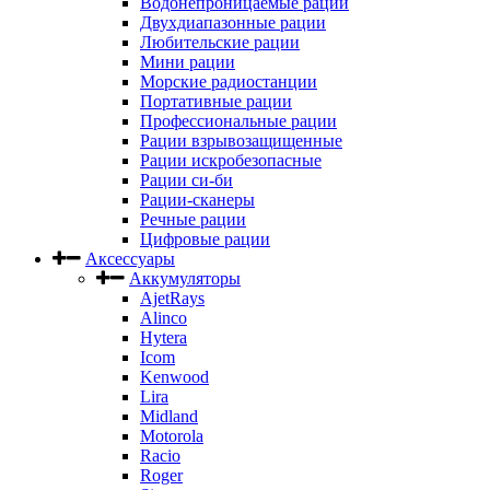
Водонепроницаемые рации
Двухдиапазонные рации
Любительские рации
Мини рации
Морские радиостанции
Портативные рации
Профессиональные рации
Рации взрывозащищенные
Рации искробезопасные
Рации си-би
Рации-сканеры
Речные рации
Цифровые рации
Аксессуары
Аккумуляторы
AjetRays
Alinco
Hytera
Icom
Kenwood
Lira
Midland
Motorola
Racio
Roger