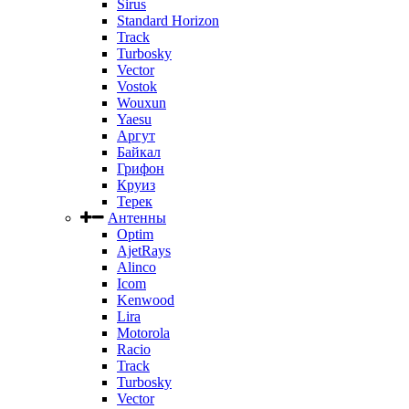
Sirus
Standard Horizon
Track
Turbosky
Vector
Vostok
Wouxun
Yaesu
Аргут
Байкал
Грифон
Круиз
Терек
Антенны
Optim
AjetRays
Alinco
Icom
Kenwood
Lira
Motorola
Racio
Track
Turbosky
Vector