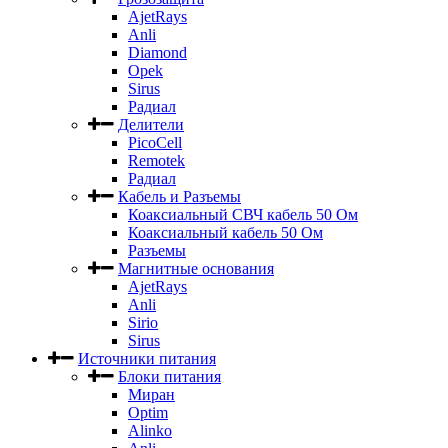
AjetRays
Anli
Diamond
Opek
Sirus
Радиал
Делители
PicoCell
Remotek
Радиал
Кабель и Разъемы
Коаксиальный СВЧ кабель 50 Ом
Коаксиальный кабель 50 Ом
Разъемы
Магнитные основания
AjetRays
Anli
Sirio
Sirus
Источники питания
Блоки питания
Миран
Optim
Alinko