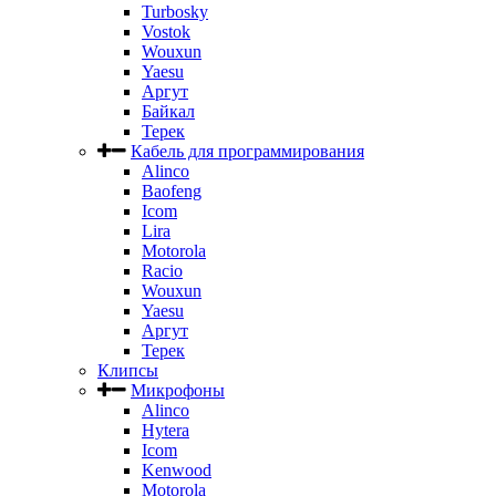
Turbosky
Vostok
Wouxun
Yaesu
Аргут
Байкал
Терек
Кабель для программирования
Alinco
Baofeng
Icom
Lira
Motorola
Racio
Wouxun
Yaesu
Аргут
Терек
Клипсы
Микрофоны
Alinco
Hytera
Icom
Kenwood
Motorola