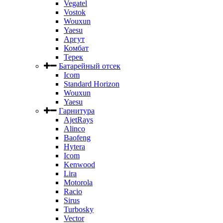
Vegatel
Vostok
Wouxun
Yaesu
Аргут
Комбат
Терек
Батарейный отсек
Icom
Standard Horizon
Wouxun
Yaesu
Гарнитура
AjetRays
Alinco
Baofeng
Hytera
Icom
Kenwood
Lira
Motorola
Racio
Sirus
Turbosky
Vector