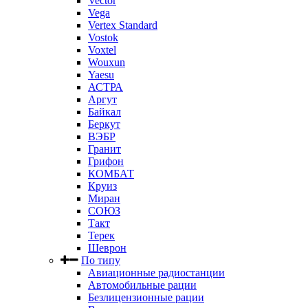
Vector
Vega
Vertex Standard
Vostok
Voxtel
Wouxun
Yaesu
АСТРА
Аргут
Байкал
Беркут
ВЭБР
Гранит
Грифон
КОМБАТ
Круиз
Миран
СОЮЗ
Такт
Терек
Шеврон
По типу
Авиационные радиостанции
Автомобильные рации
Безлицензионные рации