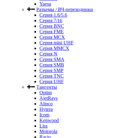
Yaesu
Разъемы / ВЧ-переходники
Серия 1.6/5.6
Серия 7/16
Серия BNC
Серия FME
Серия MCX
Серия mini UHF
Серия MMCX
Серия N
Серия SMA
Серия SMB
Серия SMP
Серия TNC
Серия UHF
Тангенты
Optim
AjetRays
Alinco
Hytera
Icom
Kenwood
Lira
Motorola
Racio