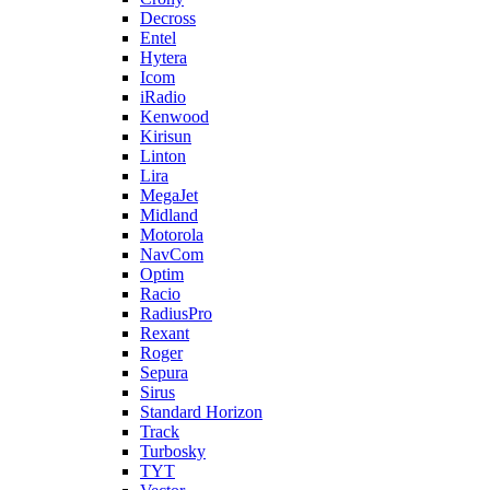
Decross
Entel
Hytera
Icom
iRadio
Kenwood
Kirisun
Linton
Lira
MegaJet
Midland
Motorola
NavCom
Optim
Racio
RadiusPro
Rexant
Roger
Sepura
Sirus
Standard Horizon
Track
Turbosky
TYT