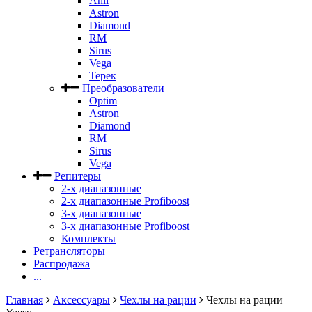
Anli
Astron
Diamond
RM
Sirus
Vega
Терек
Преобразователи
Optim
Astron
Diamond
RM
Sirus
Vega
Репитеры
2-х диапазонные
2-х диапазонные Profiboost
3-х диапазонные
3-х диапазонные Profiboost
Комплекты
Ретрансляторы
Распродажа
...
Главная
Аксессуары
Чехлы на рации
Чехлы на рации