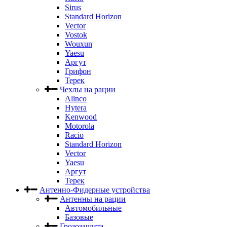
Sirus
Standard Horizon
Vector
Vostok
Wouxun
Yaesu
Аргут
Грифон
Терек
Чехлы на рации
Alinco
Hytera
Kenwood
Motorola
Racio
Standard Horizon
Vector
Yaesu
Аргут
Терек
Антенно-Фидерные устройства
Антенны на рации
Автомобильные
Базовые
Грозозащита