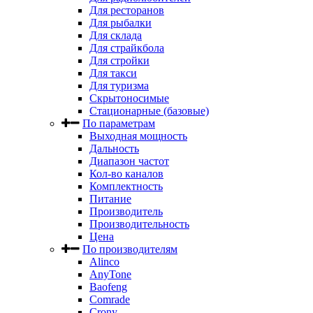
Для ресторанов
Для рыбалки
Для склада
Для страйкбола
Для стройки
Для такси
Для туризма
Скрытоносимые
Стационарные (базовые)
По параметрам
Выходная мощность
Дальность
Диапазон частот
Кол-во каналов
Комплектность
Питание
Производитель
Производительность
Цена
По производителям
Alinco
AnyTone
Baofeng
Comrade
Crony