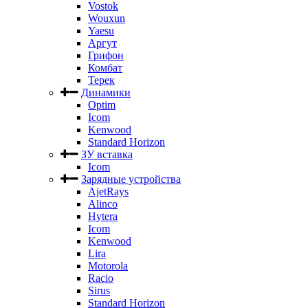
Vostok
Wouxun
Yaesu
Аргут
Грифон
Комбат
Терек
Динамики
Optim
Icom
Kenwood
Standard Horizon
ЗУ вставка
Icom
Зарядные устройства
AjetRays
Alinco
Hytera
Icom
Kenwood
Lira
Motorola
Racio
Sirus
Standard Horizon