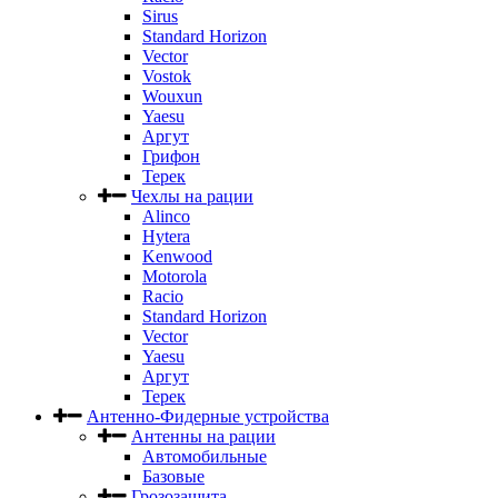
Sirus
Standard Horizon
Vector
Vostok
Wouxun
Yaesu
Аргут
Грифон
Терек
Чехлы на рации
Alinco
Hytera
Kenwood
Motorola
Racio
Standard Horizon
Vector
Yaesu
Аргут
Терек
Антенно-Фидерные устройства
Антенны на рации
Автомобильные
Базовые
Грозозащита