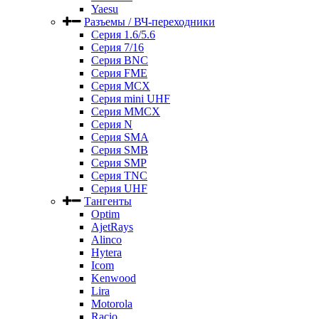
Yaesu
Разъемы / ВЧ-переходники
Серия 1.6/5.6
Серия 7/16
Серия BNC
Серия FME
Серия MCX
Серия mini UHF
Серия MMCX
Серия N
Серия SMA
Серия SMB
Серия SMP
Серия TNC
Серия UHF
Тангенты
Optim
AjetRays
Alinco
Hytera
Icom
Kenwood
Lira
Motorola
Racio