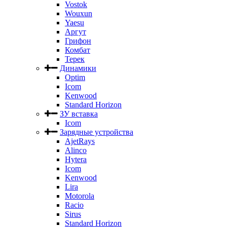
Vostok
Wouxun
Yaesu
Аргут
Грифон
Комбат
Терек
Динамики
Optim
Icom
Kenwood
Standard Horizon
ЗУ вставка
Icom
Зарядные устройства
AjetRays
Alinco
Hytera
Icom
Kenwood
Lira
Motorola
Racio
Sirus
Standard Horizon