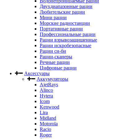
Водонепроницаемые рации
Двухдиапазонные рации
Любительские рации
Мини рации
Морские радиостанции
Портативные рации
Профессиональные рации
Рации взрывозащищенные
Рации искробезопасные
Рации си-би
Рации-сканеры
Речные рации
Цифровые рации
Аксессуары
Аккумуляторы
AjetRays
Alinco
Hytera
Icom
Kenwood
Lira
Midland
Motorola
Racio
Roger