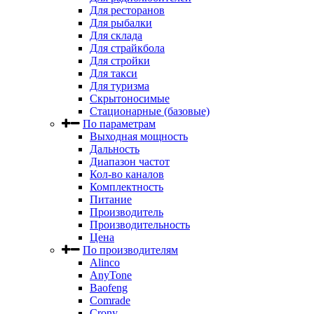
Для ресторанов
Для рыбалки
Для склада
Для страйкбола
Для стройки
Для такси
Для туризма
Скрытоносимые
Стационарные (базовые)
По параметрам
Выходная мощность
Дальность
Диапазон частот
Кол-во каналов
Комплектность
Питание
Производитель
Производительность
Цена
По производителям
Alinco
AnyTone
Baofeng
Comrade
Crony