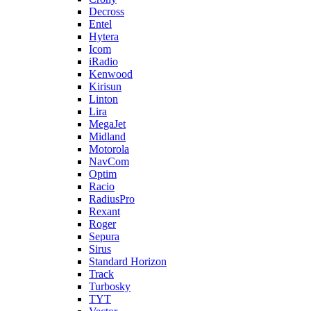
Decross
Entel
Hytera
Icom
iRadio
Kenwood
Kirisun
Linton
Lira
MegaJet
Midland
Motorola
NavCom
Optim
Racio
RadiusPro
Rexant
Roger
Sepura
Sirus
Standard Horizon
Track
Turbosky
TYT