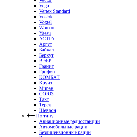
Vector
Vega
Vertex Standard
Vostok
Voxtel
Wouxun
Yaesu
АСТРА
Аргут
Байкал
Беркут
ВЭБР
Гранит
Грифон
КОМБАТ
Круиз
Миран
СОЮЗ
Такт
Терек
Шеврон
По типу
Авиационные радиостанции
Автомобильные рации
Безлицензионные рации