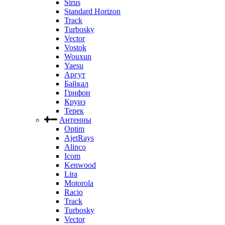
Sirus
Standard Horizon
Track
Turbosky
Vector
Vostok
Wouxun
Yaesu
Аргут
Байкал
Грифон
Круиз
Терек
Антенны
Optim
AjetRays
Alinco
Icom
Kenwood
Lira
Motorola
Racio
Track
Turbosky
Vector