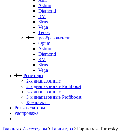
Anli
Astron
Diamond
RM
Sirus
Vega
Терек
Преобразователи
Optim
Astron
Diamond
RM
Sirus
Vega
Репитеры
2-х диапазонные
2-х диапазонные Profiboost
3-х диапазонные
3-х диапазонные Profiboost
Комплекты
Ретрансляторы
Распродажа
...
Главная
Аксессуары
Гарнитура
Гарнитура Turbosky