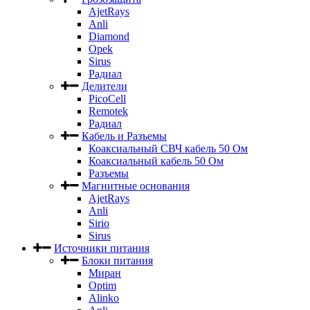
AjetRays
Anli
Diamond
Opek
Sirus
Радиал
Делители
PicoCell
Remotek
Радиал
Кабель и Разъемы
Коаксиальный СВЧ кабель 50 Ом
Коаксиальный кабель 50 Ом
Разъемы
Магнитные основания
AjetRays
Anli
Sirio
Sirus
Источники питания
Блоки питания
Миран
Optim
Alinko