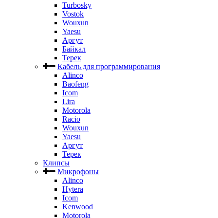
Turbosky
Vostok
Wouxun
Yaesu
Аргут
Байкал
Терек
Кабель для программирования
Alinco
Baofeng
Icom
Lira
Motorola
Racio
Wouxun
Yaesu
Аргут
Терек
Клипсы
Микрофоны
Alinco
Hytera
Icom
Kenwood
Motorola