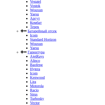
Vegatel
Vostok
Wouxun
Yaesu
Аргут
Комбат
Терек
Батарейный отсек
Icom
Standard Horizon
Wouxun
Yaesu
Гарнитура
AjetRays
Alinco
Baofeng
Hytera
Icom
Kenwood
Lira
Motorola
Racio
Sirus
Turbosky
Vector