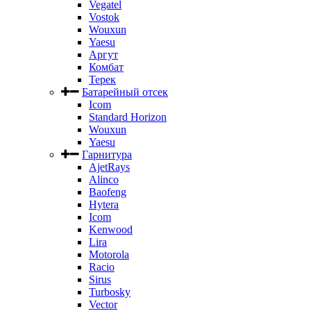
Vegatel
Vostok
Wouxun
Yaesu
Аргут
Комбат
Терек
Батарейный отсек
Icom
Standard Horizon
Wouxun
Yaesu
Гарнитура
AjetRays
Alinco
Baofeng
Hytera
Icom
Kenwood
Lira
Motorola
Racio
Sirus
Turbosky
Vector