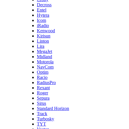
Decross
Entel
Hytera
Icom
iRadio
Kenwood
Kirisun
Linton
Lira
MegaJet
Midland
Motorola
NavCom
Optim
Racio
RadiusPro
Rexant
Roger
Sepura
Sirus
Standard Horizon
Track
Turbosky
TYT