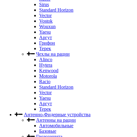
Sirus
Standard Horizon
Vector
Vostok
Wouxun
Yaesu
Аргут
Грифон
Терек
Чехлы на рации
Alinco
Hytera
Kenwood
Motorola
Racio
Standard Horizon
Vector
Yaesu
Аргут
Терек
Антенно-Фидерные устройства
Антенны на рации
Автомобильные
Базовые
Грозозащита