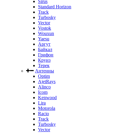
Sirus
Standard Horizon
Track
Turbosky
Vector
Vostok
Wouxun
Yaesu
Аргут
Байкал
Грифон
Круиз
Терек
Антенны
Optim
AjetRays
Alinco
Icom
Kenwood
Lira
Motorola
Racio
Track
Turbosky
Vector