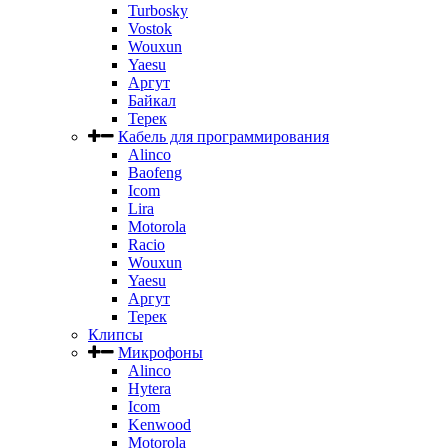
Turbosky
Vostok
Wouxun
Yaesu
Аргут
Байкал
Терек
Кабель для программирования
Alinco
Baofeng
Icom
Lira
Motorola
Racio
Wouxun
Yaesu
Аргут
Терек
Клипсы
Микрофоны
Alinco
Hytera
Icom
Kenwood
Motorola