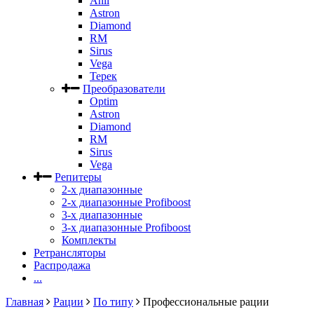
Anli
Astron
Diamond
RM
Sirus
Vega
Терек
Преобразователи
Optim
Astron
Diamond
RM
Sirus
Vega
Репитеры
2-х диапазонные
2-х диапазонные Profiboost
3-х диапазонные
3-х диапазонные Profiboost
Комплекты
Ретрансляторы
Распродажа
...
Главная
Рации
По типу
Профессиональные рации