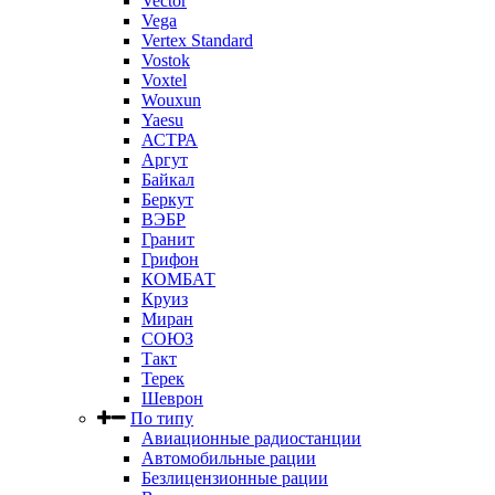
Vector
Vega
Vertex Standard
Vostok
Voxtel
Wouxun
Yaesu
АСТРА
Аргут
Байкал
Беркут
ВЭБР
Гранит
Грифон
КОМБАТ
Круиз
Миран
СОЮЗ
Такт
Терек
Шеврон
По типу
Авиационные радиостанции
Автомобильные рации
Безлицензионные рации