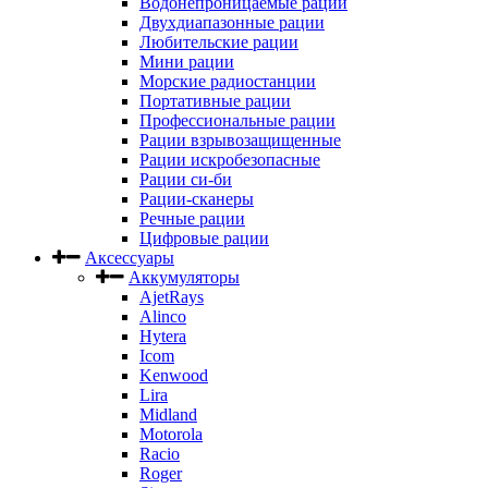
Водонепроницаемые рации
Двухдиапазонные рации
Любительские рации
Мини рации
Морские радиостанции
Портативные рации
Профессиональные рации
Рации взрывозащищенные
Рации искробезопасные
Рации си-би
Рации-сканеры
Речные рации
Цифровые рации
Аксессуары
Аккумуляторы
AjetRays
Alinco
Hytera
Icom
Kenwood
Lira
Midland
Motorola
Racio
Roger