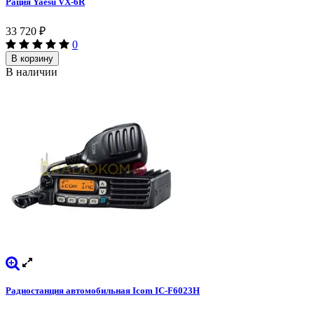
Рация Yaesu VX-6R
33 720
₽
0
В корзину
В наличии
Радиостанция автомобильная Icom IC-F6023H