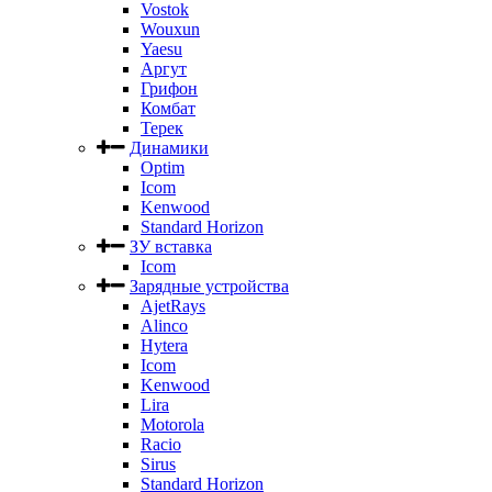
Vostok
Wouxun
Yaesu
Аргут
Грифон
Комбат
Терек
Динамики
Optim
Icom
Kenwood
Standard Horizon
ЗУ вставка
Icom
Зарядные устройства
AjetRays
Alinco
Hytera
Icom
Kenwood
Lira
Motorola
Racio
Sirus
Standard Horizon