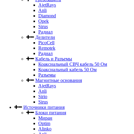
AjetRays
Anli
Diamond
Opek
Sirus
Радиал
Делители
PicoCell
Remotek
Радиал
Кабель и Разъемы
Коаксиальный СВЧ кабель 50 Ом
Коаксиальный кабель 50 Ом
Разъемы
Магнитные основания
AjetRays
Anli
Sirio
Sirus
Источники питания
Блоки питания
Миран
Optim
Alinko