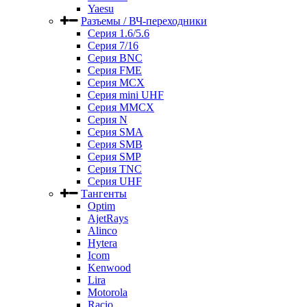
Yaesu
Разъемы / ВЧ-переходники
Серия 1.6/5.6
Серия 7/16
Серия BNC
Серия FME
Серия MCX
Серия mini UHF
Серия MMCX
Серия N
Серия SMA
Серия SMB
Серия SMP
Серия TNC
Серия UHF
Тангенты
Optim
AjetRays
Alinco
Hytera
Icom
Kenwood
Lira
Motorola
Racio