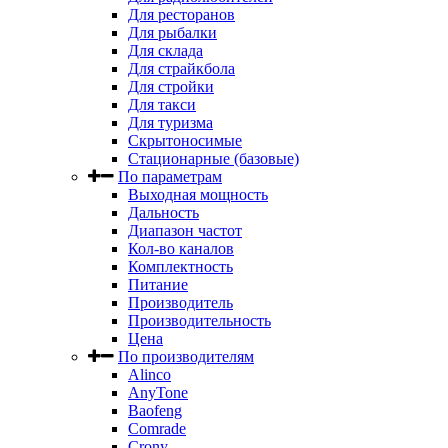
Для ресторанов
Для рыбалки
Для склада
Для страйкбола
Для стройки
Для такси
Для туризма
Скрытоносимые
Стационарные (базовые)
По параметрам
Выходная мощность
Дальность
Диапазон частот
Кол-во каналов
Комплектность
Питание
Производитель
Производительность
Цена
По производителям
Alinco
AnyTone
Baofeng
Comrade
Crony