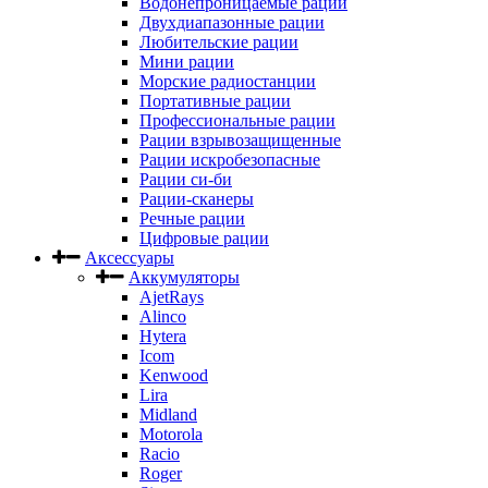
Водонепроницаемые рации
Двухдиапазонные рации
Любительские рации
Мини рации
Морские радиостанции
Портативные рации
Профессиональные рации
Рации взрывозащищенные
Рации искробезопасные
Рации си-би
Рации-сканеры
Речные рации
Цифровые рации
Аксессуары
Аккумуляторы
AjetRays
Alinco
Hytera
Icom
Kenwood
Lira
Midland
Motorola
Racio
Roger