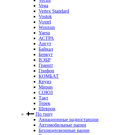
Vector
Vega
Vertex Standard
Vostok
Voxtel
Wouxun
Yaesu
АСТРА
Аргут
Байкал
Беркут
ВЭБР
Гранит
Грифон
КОМБАТ
Круиз
Миран
СОЮЗ
Такт
Терек
Шеврон
По типу
Авиационные радиостанции
Автомобильные рации
Безлицензионные рации