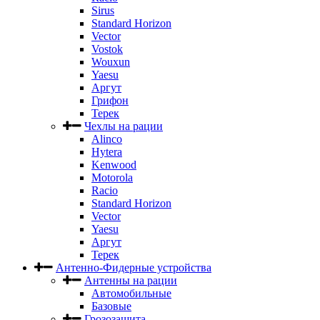
Sirus
Standard Horizon
Vector
Vostok
Wouxun
Yaesu
Аргут
Грифон
Терек
Чехлы на рации
Alinco
Hytera
Kenwood
Motorola
Racio
Standard Horizon
Vector
Yaesu
Аргут
Терек
Антенно-Фидерные устройства
Антенны на рации
Автомобильные
Базовые
Грозозащита