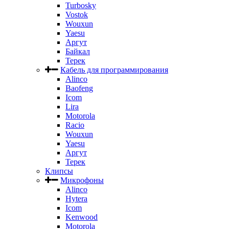
Turbosky
Vostok
Wouxun
Yaesu
Аргут
Байкал
Терек
Кабель для программирования
Alinco
Baofeng
Icom
Lira
Motorola
Racio
Wouxun
Yaesu
Аргут
Терек
Клипсы
Микрофоны
Alinco
Hytera
Icom
Kenwood
Motorola