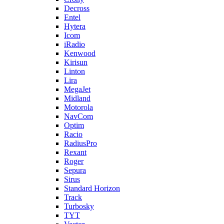
Decross
Entel
Hytera
Icom
iRadio
Kenwood
Kirisun
Linton
Lira
MegaJet
Midland
Motorola
NavCom
Optim
Racio
RadiusPro
Rexant
Roger
Sepura
Sirus
Standard Horizon
Track
Turbosky
TYT