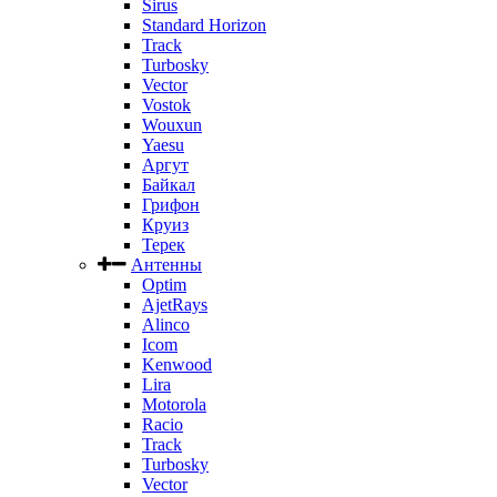
Sirus
Standard Horizon
Track
Turbosky
Vector
Vostok
Wouxun
Yaesu
Аргут
Байкал
Грифон
Круиз
Терек
Антенны
Optim
AjetRays
Alinco
Icom
Kenwood
Lira
Motorola
Racio
Track
Turbosky
Vector