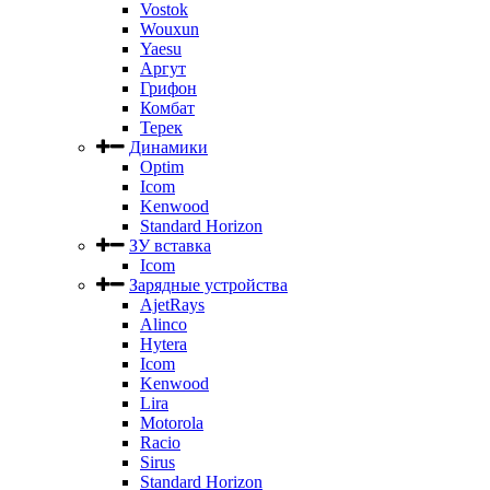
Vostok
Wouxun
Yaesu
Аргут
Грифон
Комбат
Терек
Динамики
Optim
Icom
Kenwood
Standard Horizon
ЗУ вставка
Icom
Зарядные устройства
AjetRays
Alinco
Hytera
Icom
Kenwood
Lira
Motorola
Racio
Sirus
Standard Horizon