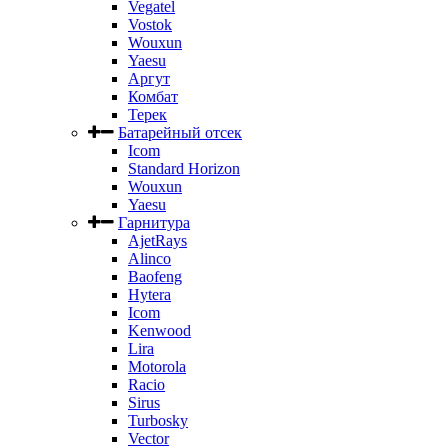
Vegatel
Vostok
Wouxun
Yaesu
Аргут
Комбат
Терек
Батарейный отсек
Icom
Standard Horizon
Wouxun
Yaesu
Гарнитура
AjetRays
Alinco
Baofeng
Hytera
Icom
Kenwood
Lira
Motorola
Racio
Sirus
Turbosky
Vector