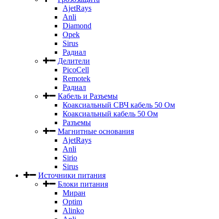
AjetRays
Anli
Diamond
Opek
Sirus
Радиал
Делители
PicoCell
Remotek
Радиал
Кабель и Разъемы
Коаксиальный СВЧ кабель 50 Ом
Коаксиальный кабель 50 Ом
Разъемы
Магнитные основания
AjetRays
Anli
Sirio
Sirus
Источники питания
Блоки питания
Миран
Optim
Alinko