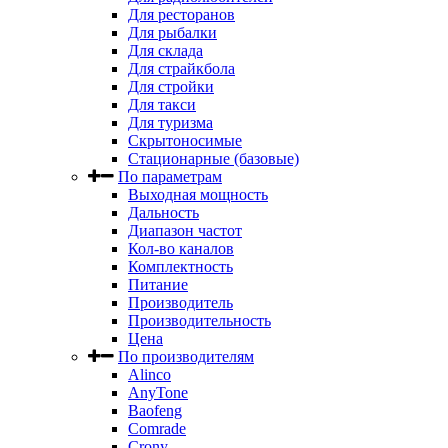
Для ресторанов
Для рыбалки
Для склада
Для страйкбола
Для стройки
Для такси
Для туризма
Скрытоносимые
Стационарные (базовые)
По параметрам
Выходная мощность
Дальность
Диапазон частот
Кол-во каналов
Комплектность
Питание
Производитель
Производительность
Цена
По производителям
Alinco
AnyTone
Baofeng
Comrade
Crony