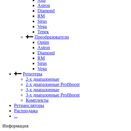
Anli
Astron
Diamond
RM
Sirus
Vega
Терек
Преобразователи
Optim
Astron
Diamond
RM
Sirus
Vega
Репитеры
2-х диапазонные
2-х диапазонные Profiboost
3-х диапазонные
3-х диапазонные Profiboost
Комплекты
Ретрансляторы
Распродажа
...
Информация