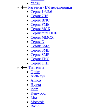
Yaesu
Разъемы / ВЧ-переходники
Серия 1.6/5.6
Серия 7/16
Серия BNC
Серия FME
Серия MCX
Серия mini UHF
Серия MMCX
Серия N
Серия SMA
Серия SMB
Серия SMP
Серия TNC
Серия UHF
Тангенты
Optim
AjetRays
Alinco
Hytera
Icom
Kenwood
Lira
Motorola
Racio