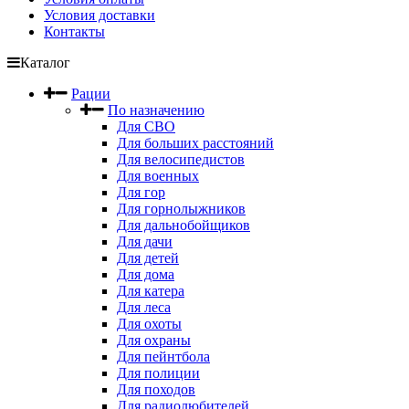
Условия доставки
Контакты
Каталог
Рации
По назначению
Для СВО
Для больших расстояний
Для велосипедистов
Для военных
Для гор
Для горнолыжников
Для дальнобойщиков
Для дачи
Для детей
Для дома
Для катера
Для леса
Для охоты
Для охраны
Для пейнтбола
Для полиции
Для походов
Для радиолюбителей