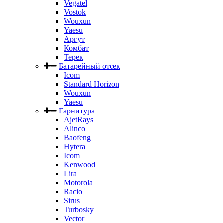
Vegatel
Vostok
Wouxun
Yaesu
Аргут
Комбат
Терек
Батарейный отсек
Icom
Standard Horizon
Wouxun
Yaesu
Гарнитура
AjetRays
Alinco
Baofeng
Hytera
Icom
Kenwood
Lira
Motorola
Racio
Sirus
Turbosky
Vector