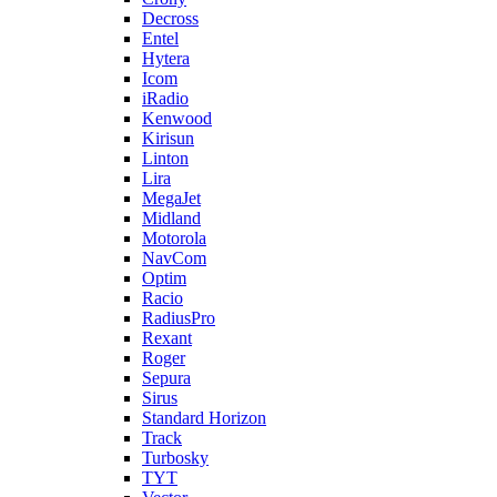
Decross
Entel
Hytera
Icom
iRadio
Kenwood
Kirisun
Linton
Lira
MegaJet
Midland
Motorola
NavCom
Optim
Racio
RadiusPro
Rexant
Roger
Sepura
Sirus
Standard Horizon
Track
Turbosky
TYT