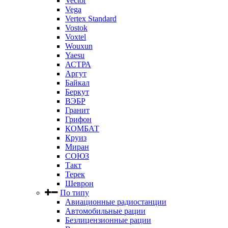
Vector
Vega
Vertex Standard
Vostok
Voxtel
Wouxun
Yaesu
АСТРА
Аргут
Байкал
Беркут
ВЭБР
Гранит
Грифон
КОМБАТ
Круиз
Миран
СОЮЗ
Такт
Терек
Шеврон
По типу
Авиационные радиостанции
Автомобильные рации
Безлицензионные рации