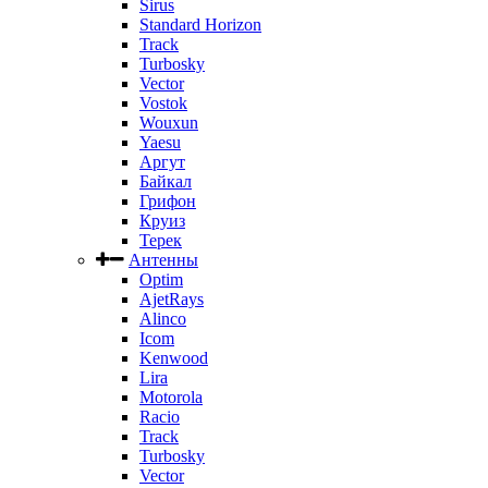
Sirus
Standard Horizon
Track
Turbosky
Vector
Vostok
Wouxun
Yaesu
Аргут
Байкал
Грифон
Круиз
Терек
Антенны
Optim
AjetRays
Alinco
Icom
Kenwood
Lira
Motorola
Racio
Track
Turbosky
Vector