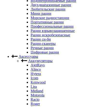
Водонепроницаемые рации
Двухдиапазонные рации
Любительские рации
Мини рации
Морские радиостанции
Портативные рации
Профессиональные рации
Рации взрывозащищенные
Рации искробезопасные
Рации си-би
Рации-сканеры
Речные рации
Цифровые рации
Аксессуары
Аккумуляторы
AjetRays
Alinco
Hytera
Icom
Kenwood
Lira
Midland
Motorola
Racio
Roger