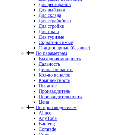
Для ресторанов
Для рыбалки
Для склада
Для страйкбола
Для стройки
Для такси
Для туризма
Скрытоносимые
Стационарные (базовые)
По параметрам
Выходная мощность
Дальность
Диапазон частот
Кол-во каналов
Комплектность
Питание
Производитель
Производительность
Цена
По производителям
Alinco
AnyTone
Baofeng
Comrade
Crony