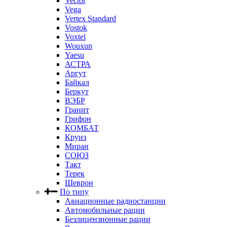
Vector
Vega
Vertex Standard
Vostok
Voxtel
Wouxun
Yaesu
АСТРА
Аргут
Байкал
Беркут
ВЭБР
Гранит
Грифон
КОМБАТ
Круиз
Миран
СОЮЗ
Такт
Терек
Шеврон
По типу
Авиационные радиостанции
Автомобильные рации
Безлицензионные рации