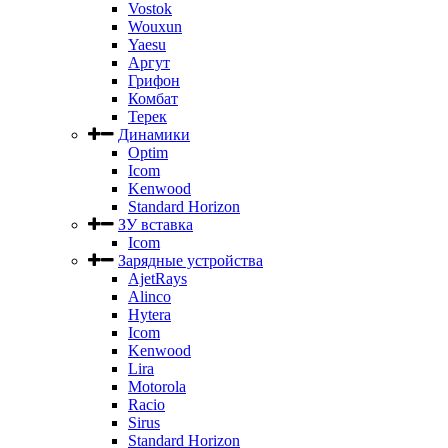
Vostok
Wouxun
Yaesu
Аргут
Грифон
Комбат
Терек
Динамики
Optim
Icom
Kenwood
Standard Horizon
ЗУ вставка
Icom
Зарядные устройства
AjetRays
Alinco
Hytera
Icom
Kenwood
Lira
Motorola
Racio
Sirus
Standard Horizon