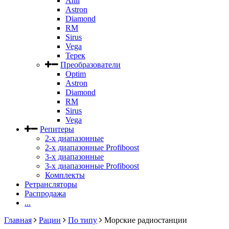
Anli
Astron
Diamond
RM
Sirus
Vega
Терек
Преобразователи
Optim
Astron
Diamond
RM
Sirus
Vega
Репитеры
2-х диапазонные
2-х диапазонные Profiboost
3-х диапазонные
3-х диапазонные Profiboost
Комплекты
Ретрансляторы
Распродажа
...
Главная
Рации
По типу
Морские радиостанции