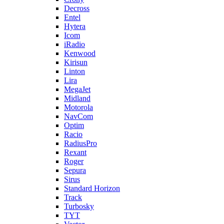
Decross
Entel
Hytera
Icom
iRadio
Kenwood
Kirisun
Linton
Lira
MegaJet
Midland
Motorola
NavCom
Optim
Racio
RadiusPro
Rexant
Roger
Sepura
Sirus
Standard Horizon
Track
Turbosky
TYT