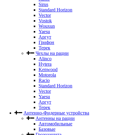
Sirus
Standard Horizon
Vector
Vostok
Wouxun
Yaesu
Аргут
Грифон
Терек
Чехлы на рации
Alinco
Hytera
Kenwood
Motorola
Racio
Standard Horizon
Vector
Yaesu
Аргут
Терек
Антенно-Фидерные устройства
Антенны на рации
Автомобильные
Базовые
Грозозащита