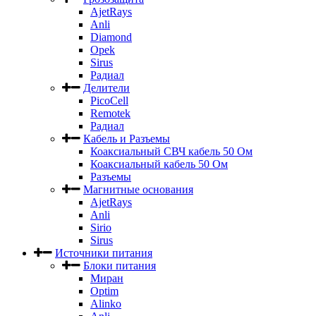
AjetRays
Anli
Diamond
Opek
Sirus
Радиал
Делители
PicoCell
Remotek
Радиал
Кабель и Разъемы
Коаксиальный СВЧ кабель 50 Ом
Коаксиальный кабель 50 Ом
Разъемы
Магнитные основания
AjetRays
Anli
Sirio
Sirus
Источники питания
Блоки питания
Миран
Optim
Alinko