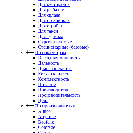
Для ресторанов
Для рыбалки
Для склада
Для страйкбола
Для стройки
Для такси
Для туризма
Скрытоносимые
Стационарные (базовые)
По параметрам
Выходная мощность
Дальность
Диапазон частот
Кол-во каналов
Комплектность
Питание
Производитель
Производительность
Цена
По производителям
Alinco
AnyTone
Baofeng
Comrade
Crony