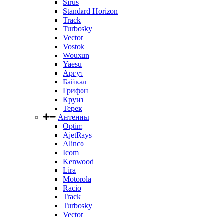
Sirus
Standard Horizon
Track
Turbosky
Vector
Vostok
Wouxun
Yaesu
Аргут
Байкал
Грифон
Круиз
Терек
Антенны
Optim
AjetRays
Alinco
Icom
Kenwood
Lira
Motorola
Racio
Track
Turbosky
Vector