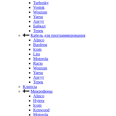
Turbosky
Vostok
Wouxun
Yaesu
Аргут
Байкал
Терек
Кабель для программирования
Alinco
Baofeng
Icom
Lira
Motorola
Racio
Wouxun
Yaesu
Аргут
Терек
Клипсы
Микрофоны
Alinco
Hytera
Icom
Kenwood
Motorola