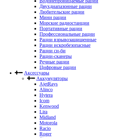
Водонепроницаемые рации
Двухдиапазонные рации
Любительские рации
Мини рации
Морские радиостанции
Портативные рации
Профессиональные рации
Рации взрывозащищенные
Рации искробезопасные
Рации си-би
Рации-сканеры
Речные рации
Цифровые рации
Аксессуары
Аккумуляторы
AjetRays
Alinco
Hytera
Icom
Kenwood
Lira
Midland
Motorola
Racio
Roger