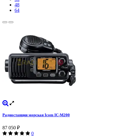
48
64
Радиостанция морская Icom IC-M200
87 050
₽
0