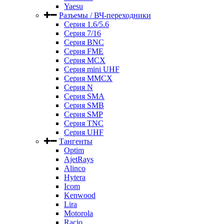
Yaesu
Разъемы / ВЧ-переходники
Серия 1.6/5.6
Серия 7/16
Серия BNC
Серия FME
Серия MCX
Серия mini UHF
Серия MMCX
Серия N
Серия SMA
Серия SMB
Серия SMP
Серия TNC
Серия UHF
Тангенты
Optim
AjetRays
Alinco
Hytera
Icom
Kenwood
Lira
Motorola
Racio