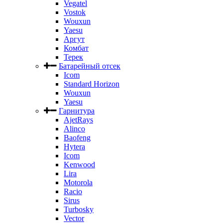
Vegatel
Vostok
Wouxun
Yaesu
Аргут
Комбат
Терек
Батарейный отсек
Icom
Standard Horizon
Wouxun
Yaesu
Гарнитура
AjetRays
Alinco
Baofeng
Hytera
Icom
Kenwood
Lira
Motorola
Racio
Sirus
Turbosky
Vector