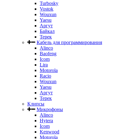
Turbosky
Vostok
Wouxun
Yaesu
Аргут
Байкал
Терек
Кабель для программирования
Alinco
Baofeng
Icom
Lira
Motorola
Racio
Wouxun
Yaesu
Аргут
Терек
Клипсы
Микрофоны
Alinco
Hytera
Icom
Kenwood
Motorola