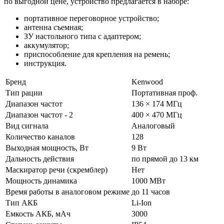
по выгодной цене, устройство предлагается в наборе:
портативное переговорное устройство;
антенна съемная;
ЗУ настольного типа с адаптером;
аккумулятор;
приспособление для крепления на ремень;
инструкция.
Бренд
Kenwood
Тип рации
Портативная проф.
Диапазон частот
136 × 174 МГц
Диапазон частот - 2
400 × 470 МГц
Вид сигнала
Аналоговый
Количество каналов
128
Выходная мощность, Вт
9 Вт
Дальность действия
по прямой до 13 км
Маскиратор речи (скремблер)
Нет
Мощность динамика
1000 МВт
Время работы в аналоговом режиме
до 11 часов
Тип АКБ
Li-Ion
Емкость АКБ, мАч
3000