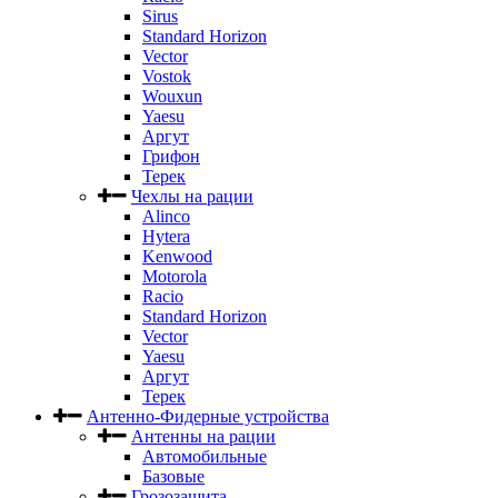
Sirus
Standard Horizon
Vector
Vostok
Wouxun
Yaesu
Аргут
Грифон
Терек
Чехлы на рации
Alinco
Hytera
Kenwood
Motorola
Racio
Standard Horizon
Vector
Yaesu
Аргут
Терек
Антенно-Фидерные устройства
Антенны на рации
Автомобильные
Базовые
Грозозащита