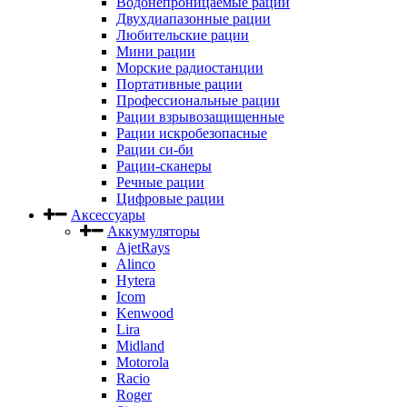
Водонепроницаемые рации
Двухдиапазонные рации
Любительские рации
Мини рации
Морские радиостанции
Портативные рации
Профессиональные рации
Рации взрывозащищенные
Рации искробезопасные
Рации си-би
Рации-сканеры
Речные рации
Цифровые рации
Аксессуары
Аккумуляторы
AjetRays
Alinco
Hytera
Icom
Kenwood
Lira
Midland
Motorola
Racio
Roger