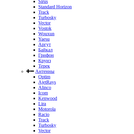
Sirus
Standard Horizon
Track
Turbosky
Vector
Vostok
Wouxun
Yaesu
Аргут
Байкал
Грифон
Круиз
Терек
Антенны
Optim
AjetRays
Alinco
Icom
Kenwood
Lira
Motorola
Racio
Track
Turbosky
Vector