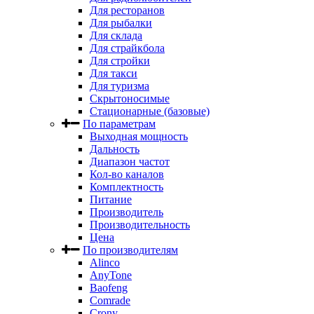
Для ресторанов
Для рыбалки
Для склада
Для страйкбола
Для стройки
Для такси
Для туризма
Скрытоносимые
Стационарные (базовые)
По параметрам
Выходная мощность
Дальность
Диапазон частот
Кол-во каналов
Комплектность
Питание
Производитель
Производительность
Цена
По производителям
Alinco
AnyTone
Baofeng
Comrade
Crony