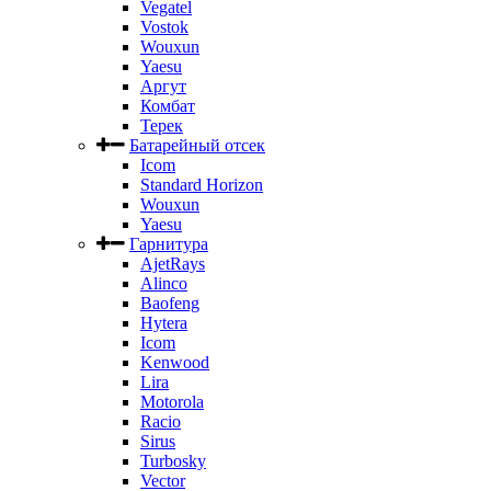
Vegatel
Vostok
Wouxun
Yaesu
Аргут
Комбат
Терек
Батарейный отсек
Icom
Standard Horizon
Wouxun
Yaesu
Гарнитура
AjetRays
Alinco
Baofeng
Hytera
Icom
Kenwood
Lira
Motorola
Racio
Sirus
Turbosky
Vector