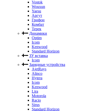
Vostok
Wouxun
Yaesu
Аргут
Грифон
Комбат
Терек
Динамики
Optim
Icom
Kenwood
Standard Horizon
ЗУ вставка
Icom
Зарядные устройства
AjetRays
Alinco
Hytera
Icom
Kenwood
Lira
Motorola
Racio
Sirus
Standard Horizon