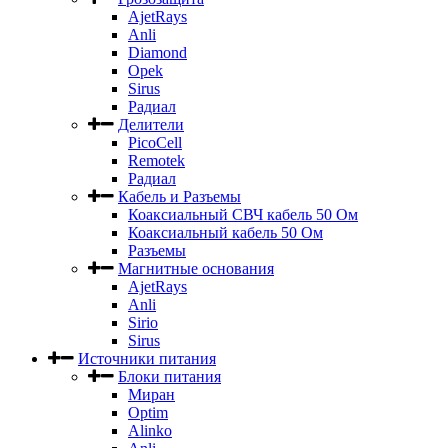
AjetRays
Anli
Diamond
Opek
Sirus
Радиал
Делители
PicoCell
Remotek
Радиал
Кабель и Разъемы
Коаксиальный СВЧ кабель 50 Ом
Коаксиальный кабель 50 Ом
Разъемы
Магнитные основания
AjetRays
Anli
Sirio
Sirus
Источники питания
Блоки питания
Миран
Optim
Alinko