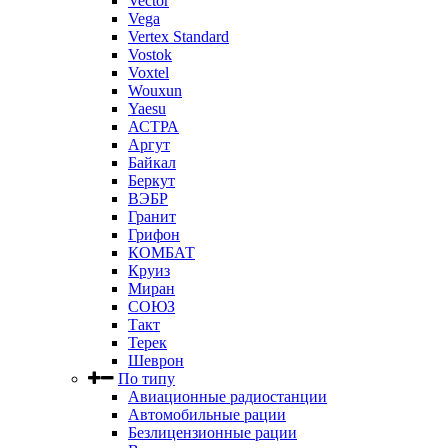
Vector
Vega
Vertex Standard
Vostok
Voxtel
Wouxun
Yaesu
АСТРА
Аргут
Байкал
Беркут
ВЭБР
Гранит
Грифон
КОМБАТ
Круиз
Миран
СОЮЗ
Такт
Терек
Шеврон
По типу
Авиационные радиостанции
Автомобильные рации
Безлицензионные рации