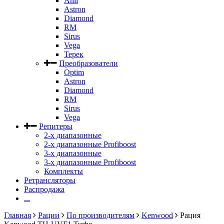
Anli
Astron
Diamond
RM
Sirus
Vega
Терек
Преобразователи
Optim
Astron
Diamond
RM
Sirus
Vega
Репитеры
2-х диапазонные
2-х диапазонные Profiboost
3-х диапазонные
3-х диапазонные Profiboost
Комплекты
Ретрансляторы
Распродажа
...
Главная
Рации
По производителям
Kenwood
Рация