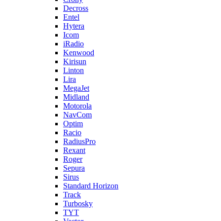
Decross
Entel
Hytera
Icom
iRadio
Kenwood
Kirisun
Linton
Lira
MegaJet
Midland
Motorola
NavCom
Optim
Racio
RadiusPro
Rexant
Roger
Sepura
Sirus
Standard Horizon
Track
Turbosky
TYT