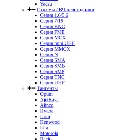
Yaesu
Разъемы / ВЧ-переходники
Серия 1.6/5.6
Серия 7/16
Серия BNC
Серия FME
Серия MCX
Серия mini UHF
Серия MMCX
Серия N
Серия SMA
Серия SMB
Серия SMP
Серия TNC
Серия UHF
Тангенты
Optim
AjetRays
Alinco
Hytera
Icom
Kenwood
Lira
Motorola
Racio