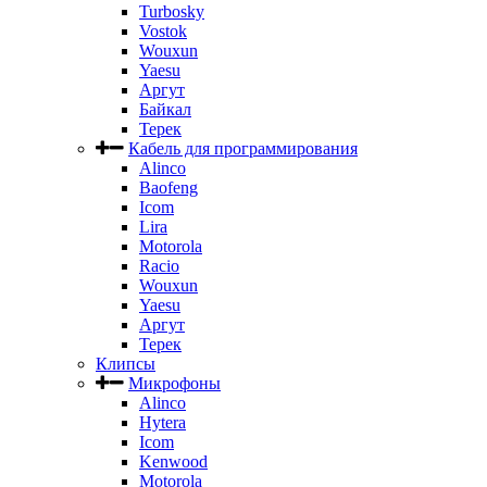
Turbosky
Vostok
Wouxun
Yaesu
Аргут
Байкал
Терек
Кабель для программирования
Alinco
Baofeng
Icom
Lira
Motorola
Racio
Wouxun
Yaesu
Аргут
Терек
Клипсы
Микрофоны
Alinco
Hytera
Icom
Kenwood
Motorola