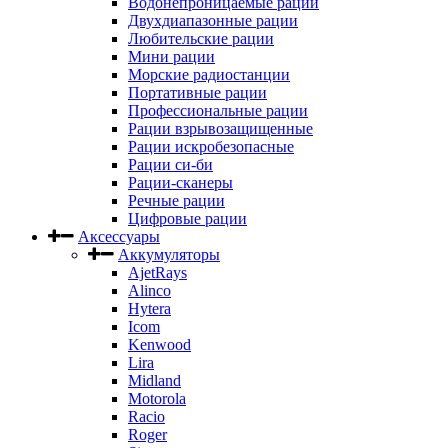
Водонепроницаемые рации
Двухдиапазонные рации
Любительские рации
Мини рации
Морские радиостанции
Портативные рации
Профессиональные рации
Рации взрывозащищенные
Рации искробезопасные
Рации си-би
Рации-сканеры
Речные рации
Цифровые рации
Аксессуары
Аккумуляторы
AjetRays
Alinco
Hytera
Icom
Kenwood
Lira
Midland
Motorola
Racio
Roger