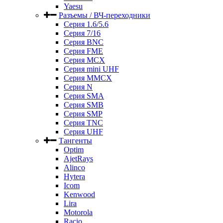
Yaesu
Разъемы / ВЧ-переходники
Серия 1.6/5.6
Серия 7/16
Серия BNC
Серия FME
Серия MCX
Серия mini UHF
Серия MMCX
Серия N
Серия SMA
Серия SMB
Серия SMP
Серия TNC
Серия UHF
Тангенты
Optim
AjetRays
Alinco
Hytera
Icom
Kenwood
Lira
Motorola
Racio