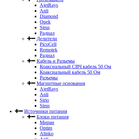
AjetRays
Anli
Diamond
Opek
Sirus
Радиал
Делители
PicoCell
Remotek
Радиал
Кабель и Разъемы
Коаксиальный СВЧ кабель 50 Ом
Коаксиальный кабель 50 Ом
Разъемы
Магнитные основания
AjetRays
Anli
Sirio
Sirus
Источники питания
Блоки питания
Миран
Optim
Alinko