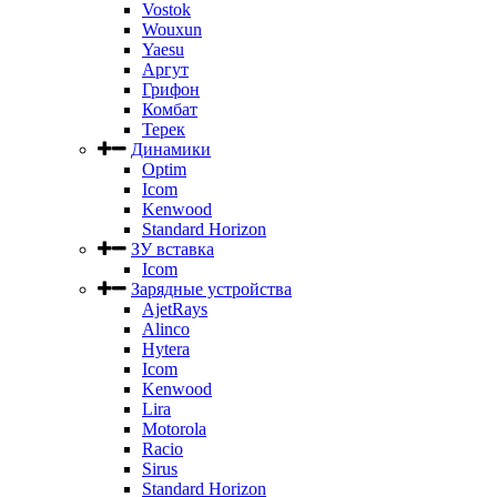
Vostok
Wouxun
Yaesu
Аргут
Грифон
Комбат
Терек
Динамики
Optim
Icom
Kenwood
Standard Horizon
ЗУ вставка
Icom
Зарядные устройства
AjetRays
Alinco
Hytera
Icom
Kenwood
Lira
Motorola
Racio
Sirus
Standard Horizon