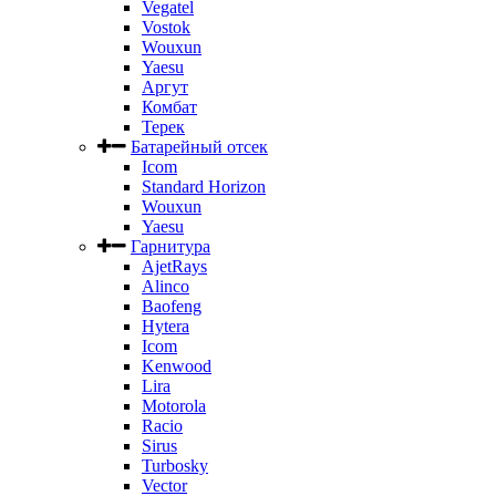
Vegatel
Vostok
Wouxun
Yaesu
Аргут
Комбат
Терек
Батарейный отсек
Icom
Standard Horizon
Wouxun
Yaesu
Гарнитура
AjetRays
Alinco
Baofeng
Hytera
Icom
Kenwood
Lira
Motorola
Racio
Sirus
Turbosky
Vector