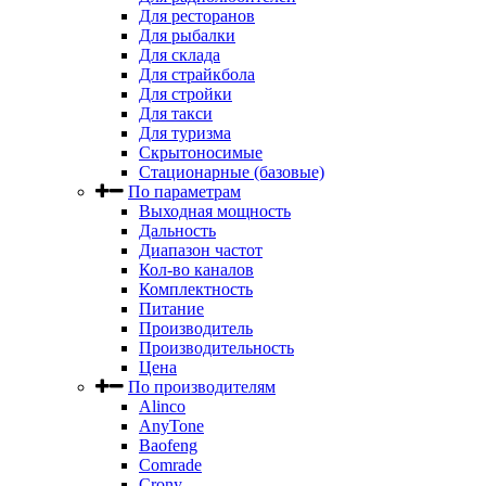
Для ресторанов
Для рыбалки
Для склада
Для страйкбола
Для стройки
Для такси
Для туризма
Скрытоносимые
Стационарные (базовые)
По параметрам
Выходная мощность
Дальность
Диапазон частот
Кол-во каналов
Комплектность
Питание
Производитель
Производительность
Цена
По производителям
Alinco
AnyTone
Baofeng
Comrade
Crony