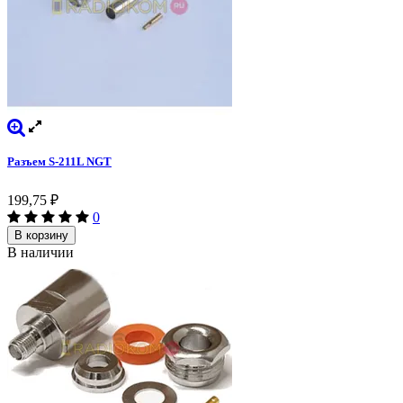
Разъем S-211L NGT
199,75
₽
0
В корзину
В наличии