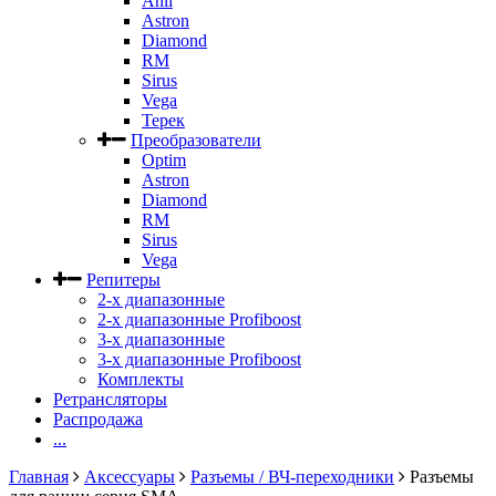
Anli
Astron
Diamond
RM
Sirus
Vega
Терек
Преобразователи
Optim
Astron
Diamond
RM
Sirus
Vega
Репитеры
2-х диапазонные
2-х диапазонные Profiboost
3-х диапазонные
3-х диапазонные Profiboost
Комплекты
Ретрансляторы
Распродажа
...
Главная
Аксессуары
Разъемы / ВЧ-переходники
Разъемы