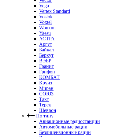
Vector
Vega
Vertex Standard
Vostok
Voxtel
Wouxun
Yaesu
АСТРА
Аргут
Байкал
Беркут
ВЭБР
Гранит
Грифон
КОМБАТ
Круиз
Миран
СОЮЗ
Такт
Терек
Шеврон
По типу
Авиационные радиостанции
Автомобильные рации
Безлицензионные рации