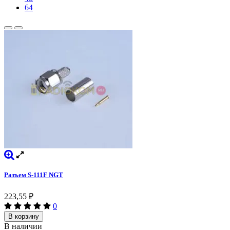
64
Разъем S-111F NGT
223,55
₽
0
В корзину
В наличии