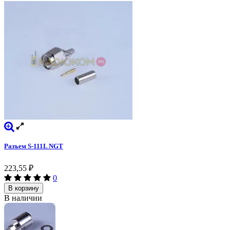
Разъем S-111L NGT
223,55
₽
0
В корзину
В наличии