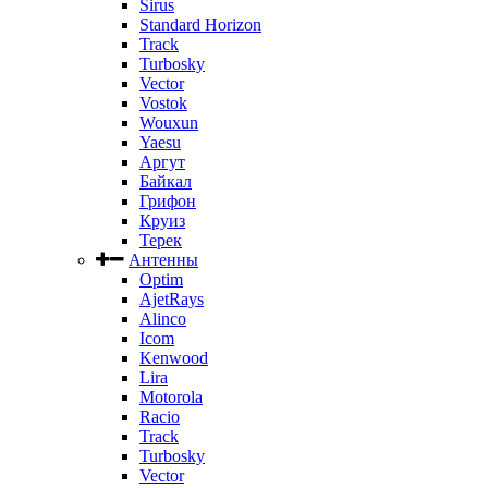
Sirus
Standard Horizon
Track
Turbosky
Vector
Vostok
Wouxun
Yaesu
Аргут
Байкал
Грифон
Круиз
Терек
Антенны
Optim
AjetRays
Alinco
Icom
Kenwood
Lira
Motorola
Racio
Track
Turbosky
Vector