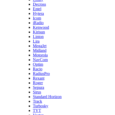
Decross
Entel
Hytera
Icom
iRadio
Kenwood
Kirisun
Linton
Lira
MegaJet
Midland
Motorola
NavCom
Optim
Racio
RadiusPro
Rexant
Roger
Sepura
Sirus
Standard Horizon
Track
Turbosky
TYT