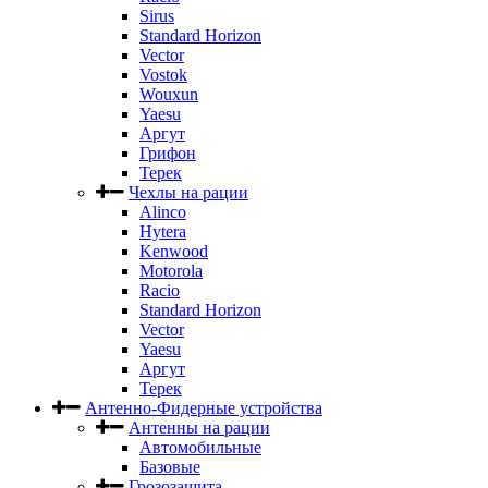
Sirus
Standard Horizon
Vector
Vostok
Wouxun
Yaesu
Аргут
Грифон
Терек
Чехлы на рации
Alinco
Hytera
Kenwood
Motorola
Racio
Standard Horizon
Vector
Yaesu
Аргут
Терек
Антенно-Фидерные устройства
Антенны на рации
Автомобильные
Базовые
Грозозащита