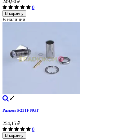
249,90
₽
0
В корзину
В наличии
Разъем S-231F NGT
254,15
₽
0
В корзину