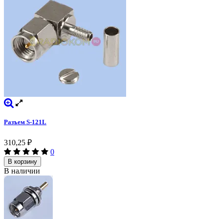
Разъем S-121L
310,25
₽
0
В корзину
В наличии