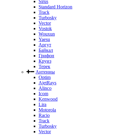
Sirus
Standard Horizon
Track
Turbosky
Vector
Vostok
Wouxun
Yaesu
Аргут
Байкал
Грифон
Круиз
Терек
Антенны
Optim
AjetRays
Alinco
Icom
Kenwood
Lira
Motorola
Racio
Track
Turbosky
Vector