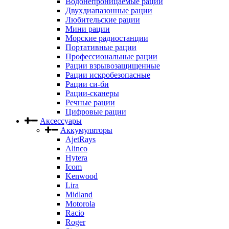
Водонепроницаемые рации
Двухдиапазонные рации
Любительские рации
Мини рации
Морские радиостанции
Портативные рации
Профессиональные рации
Рации взрывозащищенные
Рации искробезопасные
Рации си-би
Рации-сканеры
Речные рации
Цифровые рации
Аксессуары
Аккумуляторы
AjetRays
Alinco
Hytera
Icom
Kenwood
Lira
Midland
Motorola
Racio
Roger