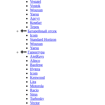
Vegatel
Vostok
Wouxun
Yaesu
Аргут
Комбат
Терек
Батарейный отсек
Icom
Standard Horizon
Wouxun
Yaesu
Гарнитура
AjetRays
Alinco
Baofeng
Hytera
Icom
Kenwood
Lira
Motorola
Racio
Sirus
Turbosky
Vector