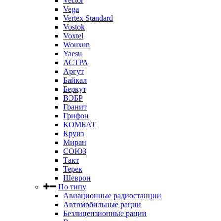
Vector
Vega
Vertex Standard
Vostok
Voxtel
Wouxun
Yaesu
АСТРА
Аргут
Байкал
Беркут
ВЭБР
Гранит
Грифон
КОМБАТ
Круиз
Миран
СОЮЗ
Такт
Терек
Шеврон
По типу
Авиационные радиостанции
Автомобильные рации
Безлицензионные рации