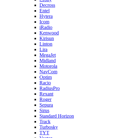
Decross
Entel
Hytera
Icom
iRadio
Kenwood
Kirisun
Linton
Lira
MegaJet
Midland
Motorola
NavCom
Optim
Racio
RadiusPro
Rexant
Roger
Sepura
Sirus
Standard Horizon
Track
Turbosky
TYT