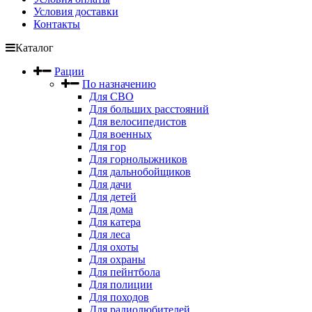
Условия доставки
Контакты
Каталог
Рации
По назначению
Для СВО
Для больших расстояний
Для велосипедистов
Для военных
Для гор
Для горнолыжников
Для дальнобойщиков
Для дачи
Для детей
Для дома
Для катера
Для леса
Для охоты
Для охраны
Для пейнтбола
Для полиции
Для походов
Для радиолюбителей