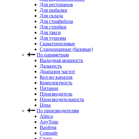
Для ресторанов
Для рыбалки
Для склада
Для страйкбола
Для стройки
Для такси
Для туризма
Скрытоносимые
Стационарные (базовые)
По параметрам
Выходная мощность
Дальность
Диапазон частот
Кол-во каналов
Комплектность
Питание
Производитель
Производительность
Цена
По производителям
Alinco
AnyTone
Baofeng
Comrade
Crony