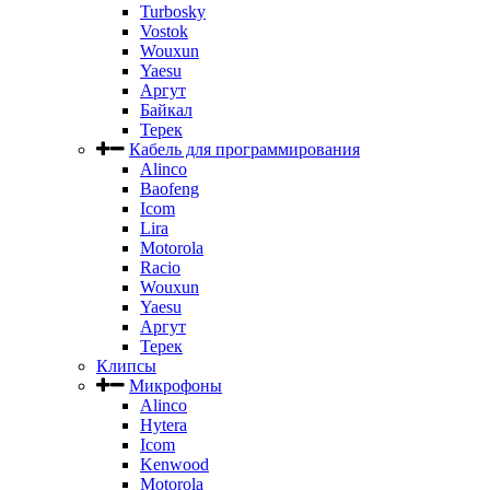
Turbosky
Vostok
Wouxun
Yaesu
Аргут
Байкал
Терек
Кабель для программирования
Alinco
Baofeng
Icom
Lira
Motorola
Racio
Wouxun
Yaesu
Аргут
Терек
Клипсы
Микрофоны
Alinco
Hytera
Icom
Kenwood
Motorola