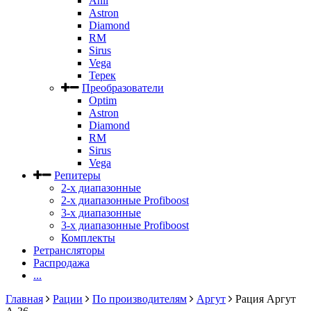
Anli
Astron
Diamond
RM
Sirus
Vega
Терек
Преобразователи
Optim
Astron
Diamond
RM
Sirus
Vega
Репитеры
2-х диапазонные
2-х диапазонные Profiboost
3-х диапазонные
3-х диапазонные Profiboost
Комплекты
Ретрансляторы
Распродажа
...
Главная
Рации
По производителям
Аргут
Рация Аргут