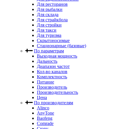
Для ресторанов
Для рыбалки
Для склада
Для страйкбола
Для стройки
Для такси
Для туризма
Скрытоносимые
Стационарные (базовые)
По параметрам
Выходная мощность
Дальность
Диапазон частот
Кол-во каналов
Комплектность
Питание
Производитель
Производительность
Цена
По производителям
Alinco
AnyTone
Baofeng
Comrade
Crony