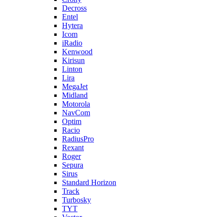
Decross
Entel
Hytera
Icom
iRadio
Kenwood
Kirisun
Linton
Lira
MegaJet
Midland
Motorola
NavCom
Optim
Racio
RadiusPro
Rexant
Roger
Sepura
Sirus
Standard Horizon
Track
Turbosky
TYT