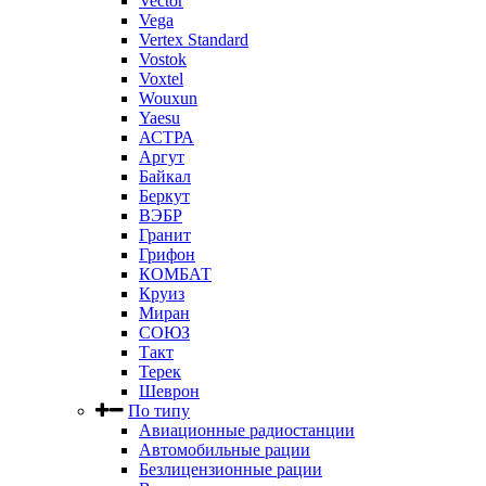
Vector
Vega
Vertex Standard
Vostok
Voxtel
Wouxun
Yaesu
АСТРА
Аргут
Байкал
Беркут
ВЭБР
Гранит
Грифон
КОМБАТ
Круиз
Миран
СОЮЗ
Такт
Терек
Шеврон
По типу
Авиационные радиостанции
Автомобильные рации
Безлицензионные рации