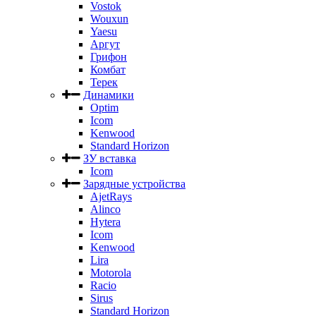
Vostok
Wouxun
Yaesu
Аргут
Грифон
Комбат
Терек
Динамики
Optim
Icom
Kenwood
Standard Horizon
ЗУ вставка
Icom
Зарядные устройства
AjetRays
Alinco
Hytera
Icom
Kenwood
Lira
Motorola
Racio
Sirus
Standard Horizon