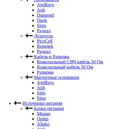
AjetRays
Anli
Diamond
Opek
Sirus
Радиал
Делители
PicoCell
Remotek
Радиал
Кабель и Разъемы
Коаксиальный СВЧ кабель 50 Ом
Коаксиальный кабель 50 Ом
Разъемы
Магнитные основания
AjetRays
Anli
Sirio
Sirus
Источники питания
Блоки питания
Миран
Optim
Alinko