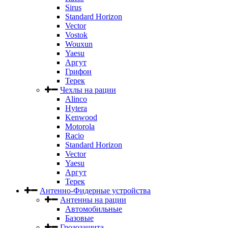
Sirus
Standard Horizon
Vector
Vostok
Wouxun
Yaesu
Аргут
Грифон
Терек
Чехлы на рации
Alinco
Hytera
Kenwood
Motorola
Racio
Standard Horizon
Vector
Yaesu
Аргут
Терек
Антенно-Фидерные устройства
Антенны на рации
Автомобильные
Базовые
Грозозащита