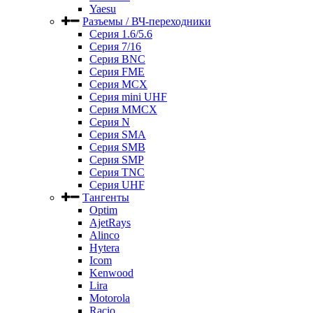
Yaesu
Разъемы / ВЧ-переходники
Серия 1.6/5.6
Серия 7/16
Серия BNC
Серия FME
Серия MCX
Серия mini UHF
Серия MMCX
Серия N
Серия SMA
Серия SMB
Серия SMP
Серия TNC
Серия UHF
Тангенты
Optim
AjetRays
Alinco
Hytera
Icom
Kenwood
Lira
Motorola
Racio