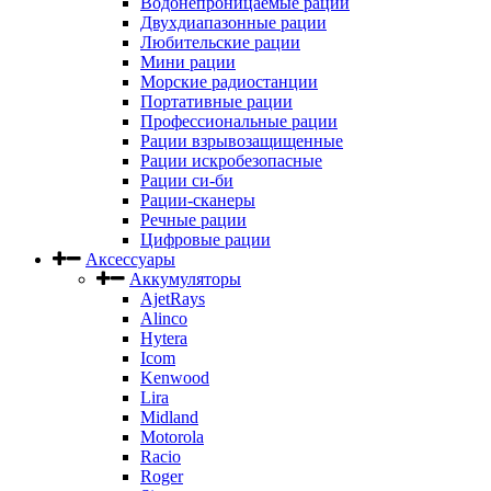
Водонепроницаемые рации
Двухдиапазонные рации
Любительские рации
Мини рации
Морские радиостанции
Портативные рации
Профессиональные рации
Рации взрывозащищенные
Рации искробезопасные
Рации си-би
Рации-сканеры
Речные рации
Цифровые рации
Аксессуары
Аккумуляторы
AjetRays
Alinco
Hytera
Icom
Kenwood
Lira
Midland
Motorola
Racio
Roger