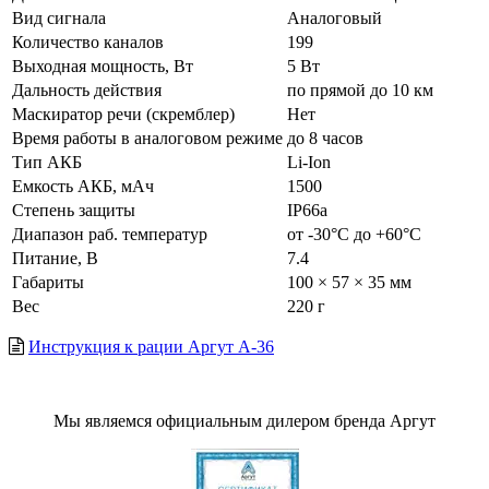
Вид сигнала
Аналоговый
Количество каналов
199
Выходная мощность, Вт
5 Вт
Дальность действия
по прямой до 10 км
Маскиратор речи (скремблер)
Нет
Время работы в аналоговом режиме
до 8 часов
Тип АКБ
Li-Ion
Емкость АКБ, мАч
1500
Степень защиты
IP66а
Диапазон раб. температур
от -30°С до +60°С
Питание, В
7.4
Габариты
100 × 57 × 35 мм
Вес
220 г
Инструкция к рации Аргут А-36
Мы являемся официальным дилером бренда Аргут