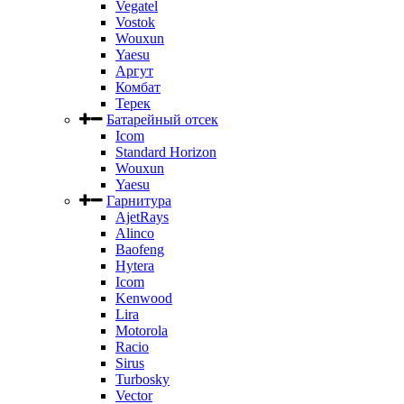
Vegatel
Vostok
Wouxun
Yaesu
Аргут
Комбат
Терек
Батарейный отсек
Icom
Standard Horizon
Wouxun
Yaesu
Гарнитура
AjetRays
Alinco
Baofeng
Hytera
Icom
Kenwood
Lira
Motorola
Racio
Sirus
Turbosky
Vector