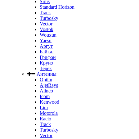
Sirus
Standard Horizon
Track
Turbosky
Vector
Vostok
Wouxun
Yaesu
Аргут
Байкал
Грифон
Круиз
Терек
Антенны
Optim
AjetRays
Alinco
Icom
Kenwood
Lira
Motorola
Racio
Track
Turbosky
Vector