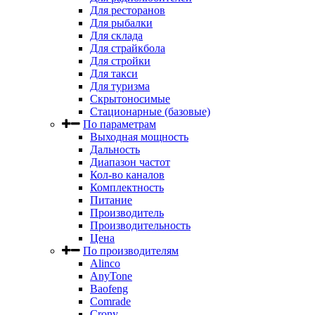
Для ресторанов
Для рыбалки
Для склада
Для страйкбола
Для стройки
Для такси
Для туризма
Скрытоносимые
Стационарные (базовые)
По параметрам
Выходная мощность
Дальность
Диапазон частот
Кол-во каналов
Комплектность
Питание
Производитель
Производительность
Цена
По производителям
Alinco
AnyTone
Baofeng
Comrade
Crony