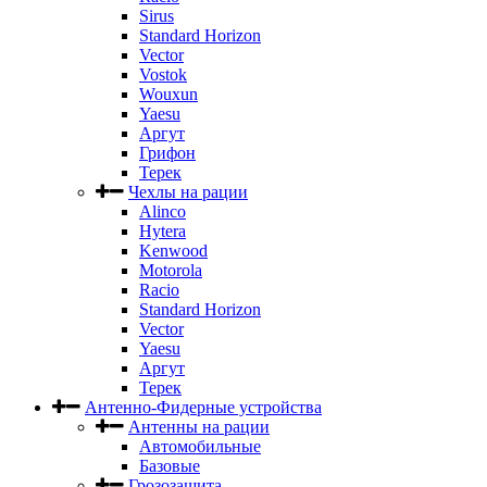
Sirus
Standard Horizon
Vector
Vostok
Wouxun
Yaesu
Аргут
Грифон
Терек
Чехлы на рации
Alinco
Hytera
Kenwood
Motorola
Racio
Standard Horizon
Vector
Yaesu
Аргут
Терек
Антенно-Фидерные устройства
Антенны на рации
Автомобильные
Базовые
Грозозащита