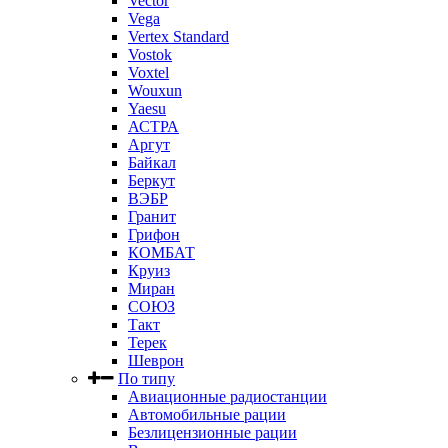
Vector
Vega
Vertex Standard
Vostok
Voxtel
Wouxun
Yaesu
АСТРА
Аргут
Байкал
Беркут
ВЭБР
Гранит
Грифон
КОМБАТ
Круиз
Миран
СОЮЗ
Такт
Терек
Шеврон
По типу
Авиационные радиостанции
Автомобильные рации
Безлицензионные рации