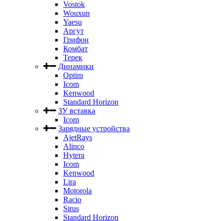
Vostok
Wouxun
Yaesu
Аргут
Грифон
Комбат
Терек
Динамики
Optim
Icom
Kenwood
Standard Horizon
ЗУ вставка
Icom
Зарядные устройства
AjetRays
Alinco
Hytera
Icom
Kenwood
Lira
Motorola
Racio
Sirus
Standard Horizon