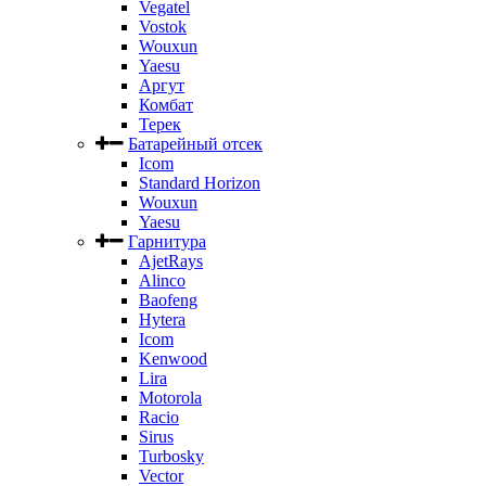
Vegatel
Vostok
Wouxun
Yaesu
Аргут
Комбат
Терек
Батарейный отсек
Icom
Standard Horizon
Wouxun
Yaesu
Гарнитура
AjetRays
Alinco
Baofeng
Hytera
Icom
Kenwood
Lira
Motorola
Racio
Sirus
Turbosky
Vector