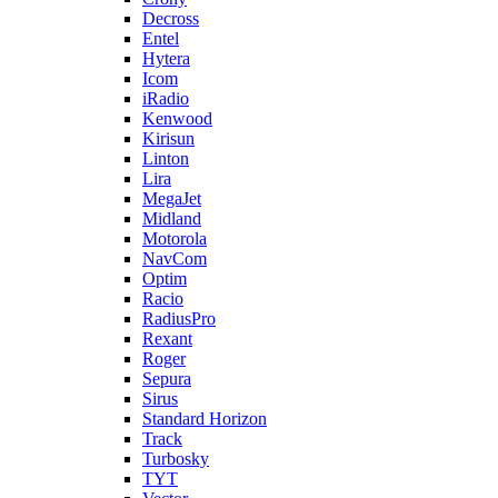
Decross
Entel
Hytera
Icom
iRadio
Kenwood
Kirisun
Linton
Lira
MegaJet
Midland
Motorola
NavCom
Optim
Racio
RadiusPro
Rexant
Roger
Sepura
Sirus
Standard Horizon
Track
Turbosky
TYT