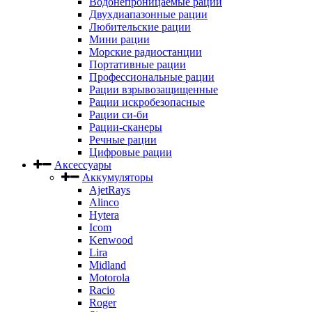
Водонепроницаемые рации
Двухдиапазонные рации
Любительские рации
Мини рации
Морские радиостанции
Портативные рации
Профессиональные рации
Рации взрывозащищенные
Рации искробезопасные
Рации си-би
Рации-сканеры
Речные рации
Цифровые рации
Аксессуары
Аккумуляторы
AjetRays
Alinco
Hytera
Icom
Kenwood
Lira
Midland
Motorola
Racio
Roger