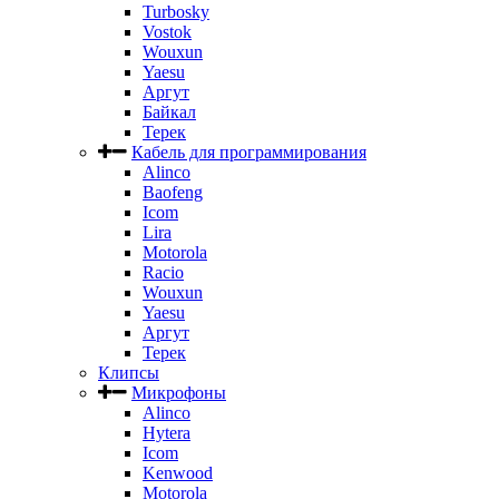
Turbosky
Vostok
Wouxun
Yaesu
Аргут
Байкал
Терек
Кабель для программирования
Alinco
Baofeng
Icom
Lira
Motorola
Racio
Wouxun
Yaesu
Аргут
Терек
Клипсы
Микрофоны
Alinco
Hytera
Icom
Kenwood
Motorola