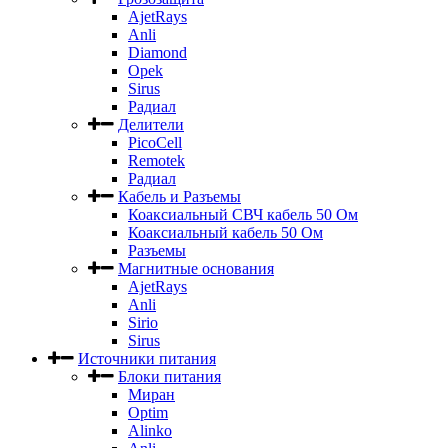
AjetRays
Anli
Diamond
Opek
Sirus
Радиал
Делители
PicoCell
Remotek
Радиал
Кабель и Разъемы
Коаксиальный СВЧ кабель 50 Ом
Коаксиальный кабель 50 Ом
Разъемы
Магнитные основания
AjetRays
Anli
Sirio
Sirus
Источники питания
Блоки питания
Миран
Optim
Alinko