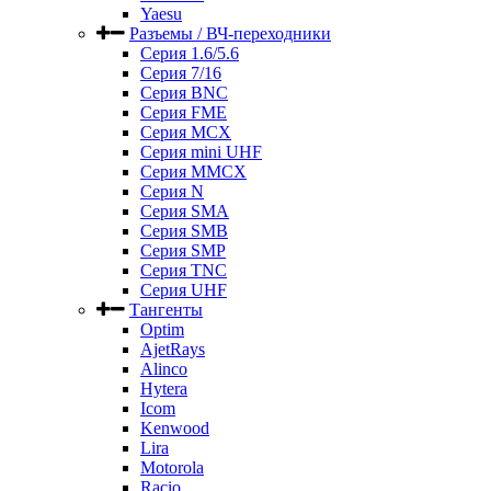
Yaesu
Разъемы / ВЧ-переходники
Серия 1.6/5.6
Серия 7/16
Серия BNC
Серия FME
Серия MCX
Серия mini UHF
Серия MMCX
Серия N
Серия SMA
Серия SMB
Серия SMP
Серия TNC
Серия UHF
Тангенты
Optim
AjetRays
Alinco
Hytera
Icom
Kenwood
Lira
Motorola
Racio