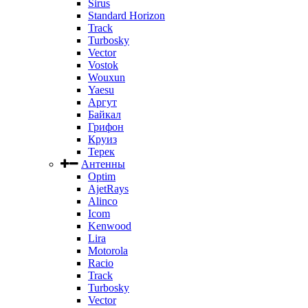
Sirus
Standard Horizon
Track
Turbosky
Vector
Vostok
Wouxun
Yaesu
Аргут
Байкал
Грифон
Круиз
Терек
Антенны
Optim
AjetRays
Alinco
Icom
Kenwood
Lira
Motorola
Racio
Track
Turbosky
Vector