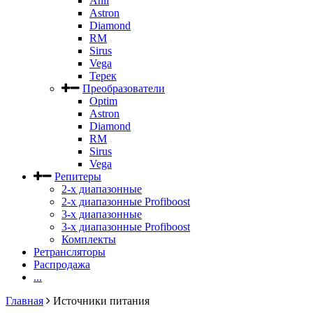
Anli
Astron
Diamond
RM
Sirus
Vega
Терек
Преобразователи
Optim
Astron
Diamond
RM
Sirus
Vega
Репитеры
2-х диапазонные
2-х диапазонные Profiboost
3-х диапазонные
3-х диапазонные Profiboost
Комплекты
Ретрансляторы
Распродажа
...
Главная
Источники питания