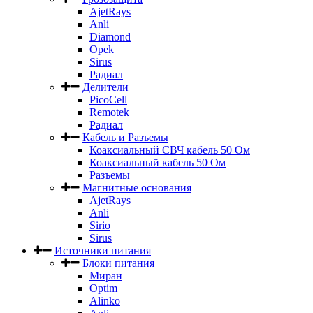
AjetRays
Anli
Diamond
Opek
Sirus
Радиал
Делители
PicoCell
Remotek
Радиал
Кабель и Разъемы
Коаксиальный СВЧ кабель 50 Ом
Коаксиальный кабель 50 Ом
Разъемы
Магнитные основания
AjetRays
Anli
Sirio
Sirus
Источники питания
Блоки питания
Миран
Optim
Alinko