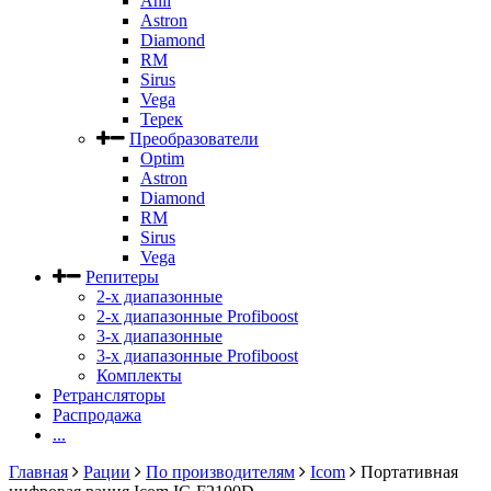
Anli
Astron
Diamond
RM
Sirus
Vega
Терек
Преобразователи
Optim
Astron
Diamond
RM
Sirus
Vega
Репитеры
2-х диапазонные
2-х диапазонные Profiboost
3-х диапазонные
3-х диапазонные Profiboost
Комплекты
Ретрансляторы
Распродажа
...
Главная
Рации
По производителям
Icom
Портативная