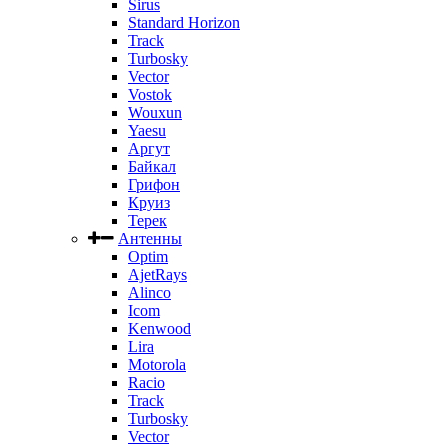
Sirus
Standard Horizon
Track
Turbosky
Vector
Vostok
Wouxun
Yaesu
Аргут
Байкал
Грифон
Круиз
Терек
Антенны
Optim
AjetRays
Alinco
Icom
Kenwood
Lira
Motorola
Racio
Track
Turbosky
Vector