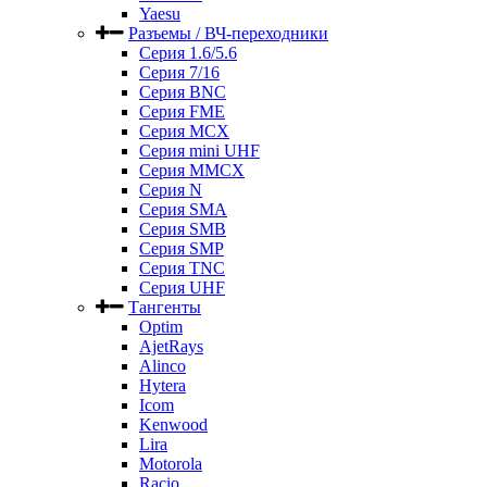
Yaesu
Разъемы / ВЧ-переходники
Серия 1.6/5.6
Серия 7/16
Серия BNC
Серия FME
Серия MCX
Серия mini UHF
Серия MMCX
Серия N
Серия SMA
Серия SMB
Серия SMP
Серия TNC
Серия UHF
Тангенты
Optim
AjetRays
Alinco
Hytera
Icom
Kenwood
Lira
Motorola
Racio