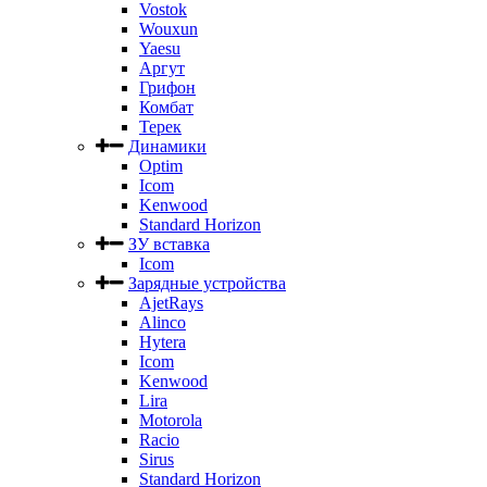
Vostok
Wouxun
Yaesu
Аргут
Грифон
Комбат
Терек
Динамики
Optim
Icom
Kenwood
Standard Horizon
ЗУ вставка
Icom
Зарядные устройства
AjetRays
Alinco
Hytera
Icom
Kenwood
Lira
Motorola
Racio
Sirus
Standard Horizon