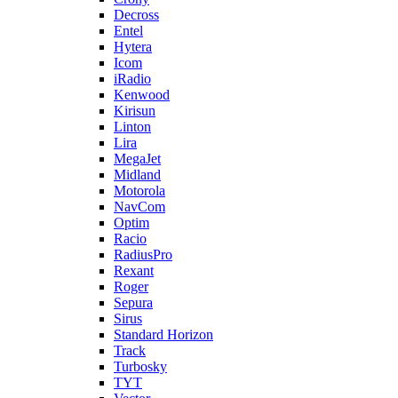
Decross
Entel
Hytera
Icom
iRadio
Kenwood
Kirisun
Linton
Lira
MegaJet
Midland
Motorola
NavCom
Optim
Racio
RadiusPro
Rexant
Roger
Sepura
Sirus
Standard Horizon
Track
Turbosky
TYT