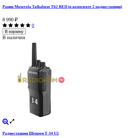
Рация Motorola Talkabout T62 RED (в комплекте 2 радиостанции)
8 990
₽
0
В корзину
В наличии
Радиостанция Шеврон Т-34 U2