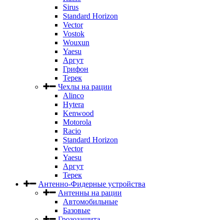
Sirus
Standard Horizon
Vector
Vostok
Wouxun
Yaesu
Аргут
Грифон
Терек
Чехлы на рации
Alinco
Hytera
Kenwood
Motorola
Racio
Standard Horizon
Vector
Yaesu
Аргут
Терек
Антенно-Фидерные устройства
Антенны на рации
Автомобильные
Базовые
Грозозащита