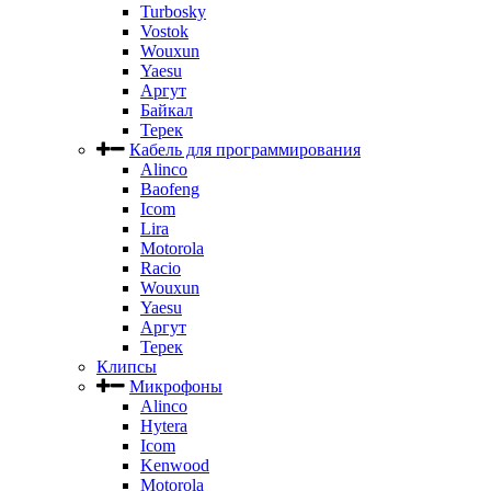
Turbosky
Vostok
Wouxun
Yaesu
Аргут
Байкал
Терек
Кабель для программирования
Alinco
Baofeng
Icom
Lira
Motorola
Racio
Wouxun
Yaesu
Аргут
Терек
Клипсы
Микрофоны
Alinco
Hytera
Icom
Kenwood
Motorola