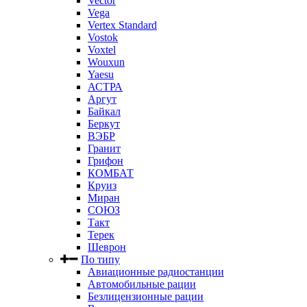
Vector
Vega
Vertex Standard
Vostok
Voxtel
Wouxun
Yaesu
АСТРА
Аргут
Байкал
Беркут
ВЭБР
Гранит
Грифон
КОМБАТ
Круиз
Миран
СОЮЗ
Такт
Терек
Шеврон
По типу
Авиационные радиостанции
Автомобильные рации
Безлицензионные рации