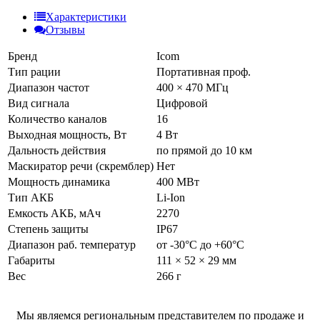
Характеристики
Отзывы
Бренд
Icom
Тип рации
Портативная проф.
Диапазон частот
400 × 470 МГц
Вид сигнала
Цифровой
Количество каналов
16
Выходная мощность, Вт
4 Вт
Дальность действия
по прямой до 10 км
Маскиратор речи (скремблер)
Нет
Мощность динамика
400 МВт
Тип АКБ
Li-Ion
Емкость АКБ, мАч
2270
Степень защиты
IP67
Диапазон раб. температур
от -30°С до +60°С
Габариты
111 × 52 × 29 мм
Вес
266 г
Мы являемся региональным представителем по продаже и