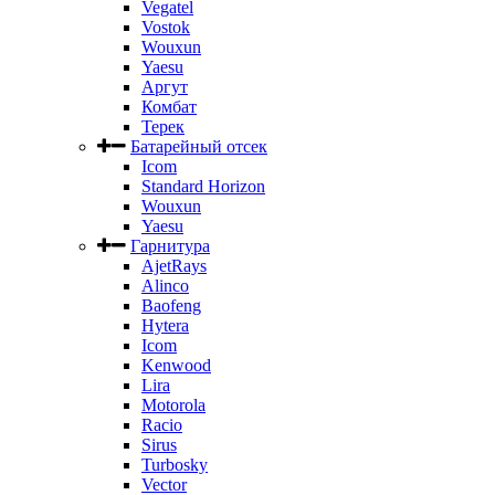
Vegatel
Vostok
Wouxun
Yaesu
Аргут
Комбат
Терек
Батарейный отсек
Icom
Standard Horizon
Wouxun
Yaesu
Гарнитура
AjetRays
Alinco
Baofeng
Hytera
Icom
Kenwood
Lira
Motorola
Racio
Sirus
Turbosky
Vector