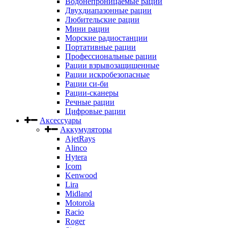
Водонепроницаемые рации
Двухдиапазонные рации
Любительские рации
Мини рации
Морские радиостанции
Портативные рации
Профессиональные рации
Рации взрывозащищенные
Рации искробезопасные
Рации си-би
Рации-сканеры
Речные рации
Цифровые рации
Аксессуары
Аккумуляторы
AjetRays
Alinco
Hytera
Icom
Kenwood
Lira
Midland
Motorola
Racio
Roger