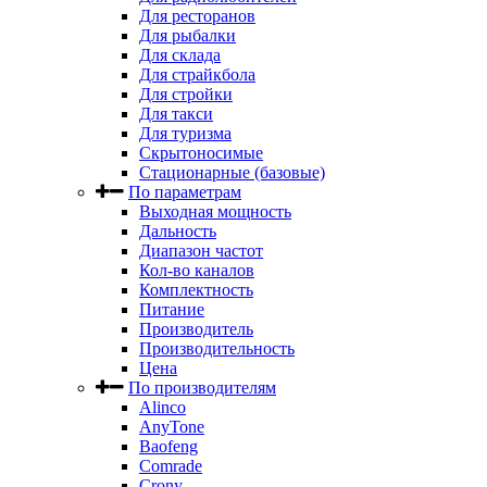
Для ресторанов
Для рыбалки
Для склада
Для страйкбола
Для стройки
Для такси
Для туризма
Скрытоносимые
Стационарные (базовые)
По параметрам
Выходная мощность
Дальность
Диапазон частот
Кол-во каналов
Комплектность
Питание
Производитель
Производительность
Цена
По производителям
Alinco
AnyTone
Baofeng
Comrade
Crony