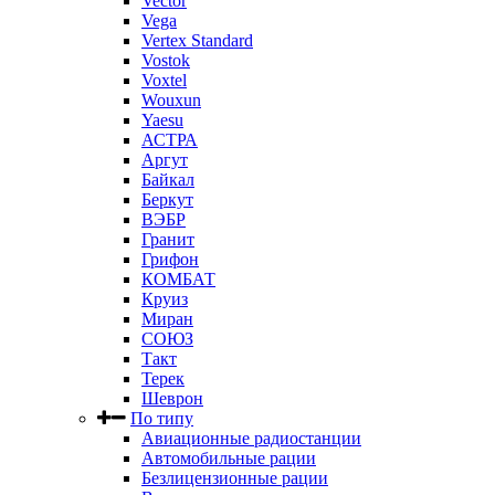
Vector
Vega
Vertex Standard
Vostok
Voxtel
Wouxun
Yaesu
АСТРА
Аргут
Байкал
Беркут
ВЭБР
Гранит
Грифон
КОМБАТ
Круиз
Миран
СОЮЗ
Такт
Терек
Шеврон
По типу
Авиационные радиостанции
Автомобильные рации
Безлицензионные рации