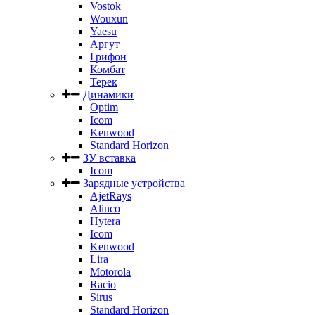
Vostok
Wouxun
Yaesu
Аргут
Грифон
Комбат
Терек
Динамики
Optim
Icom
Kenwood
Standard Horizon
ЗУ вставка
Icom
Зарядные устройства
AjetRays
Alinco
Hytera
Icom
Kenwood
Lira
Motorola
Racio
Sirus
Standard Horizon