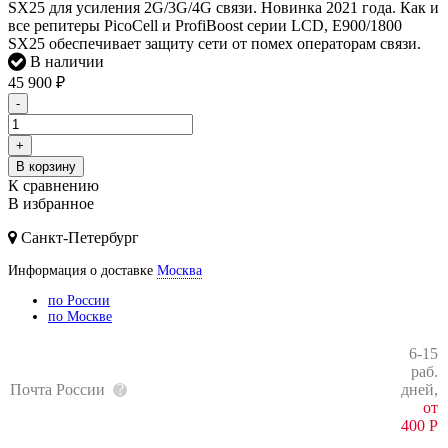
SX25 для усиления 2G/3G/4G связи. Новинка 2021 года. Как и
все репитеры PicoCell и ProfiBoost серии LCD, E900/1800
SX25 обеспечивает защиту сети от помех операторам связи.
В наличии
45 900
₽
-
+
В корзину
К сравнению
В избранное
Санкт-Петербург
Информация о доставке
Москва
по России
по Москве
6-15
раб.
Почта России
дней,
от
400
Р