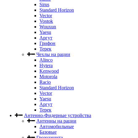
Sirus
Standard Horizon
Vector
Vostok
Wouxun
Yaesu
Аргут
Грифон
Терек
Чехлы на рации
Alinco
Hytera
Kenwood
Motorola
Racio
Standard Horizon
Vector
Yaesu
Аргут
Терек
Антенно-Фидерные устройства
Антенны на рации
Автомобильные
Базовые
Грозозащита