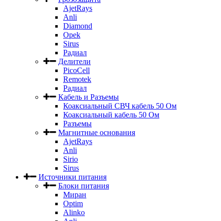
AjetRays
Anli
Diamond
Opek
Sirus
Радиал
Делители
PicoCell
Remotek
Радиал
Кабель и Разъемы
Коаксиальный СВЧ кабель 50 Ом
Коаксиальный кабель 50 Ом
Разъемы
Магнитные основания
AjetRays
Anli
Sirio
Sirus
Источники питания
Блоки питания
Миран
Optim
Alinko