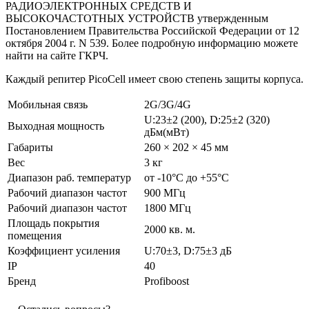
РАДИОЭЛЕКТРОННЫХ СРЕДСТВ И
ВЫСОКОЧАСТОТНЫХ УСТРОЙСТВ утвержденным
Постановлением Правительства Российской Федерации от 12
октября 2004 г. N 539. Более подробную информацию можете
найти на сайте ГКРЧ.
Каждый репитер PicoCell имеет свою степень защиты корпуса.
Мобильная связь
2G/3G/4G
U:23±2 (200), D:25±2 (320)
Выходная мощность
дБм(мВт)
Габариты
260 × 202 × 45 мм
Вес
3 кг
Диапазон раб. температур
от -10°С до +55°С
Рабочий диапазон частот
900 МГц
Рабочий диапазон частот
1800 МГц
Площадь покрытия
2000 кв. м.
помещения
Коэффициент усиления
U:70±3, D:75±3 дБ
IP
40
Бренд
Profiboost