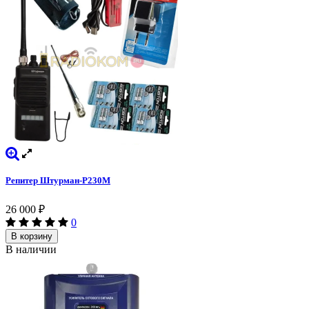
Репитер Штурман-Р230М
26 000
₽
0
В корзину
В наличии