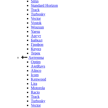
Sirus
Standard Horizon
Track
Turbosky
Vector
Vostok
Wouxun
Yaesu
Аргут
Байкал
Грифон
Круиз
Терек
Антенны
Optim
AjetRays
Alinco
Icom
Kenwood
Lira
Motorola
Racio
Track
Turbosky
Vector