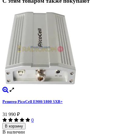
С этим товаром также покупают
Репитер PicoCell E900/1800 SXB+
31 990
₽
0
В корзину
В наличии