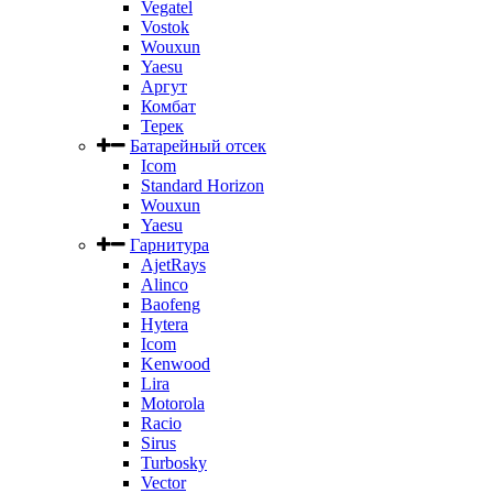
Vegatel
Vostok
Wouxun
Yaesu
Аргут
Комбат
Терек
Батарейный отсек
Icom
Standard Horizon
Wouxun
Yaesu
Гарнитура
AjetRays
Alinco
Baofeng
Hytera
Icom
Kenwood
Lira
Motorola
Racio
Sirus
Turbosky
Vector