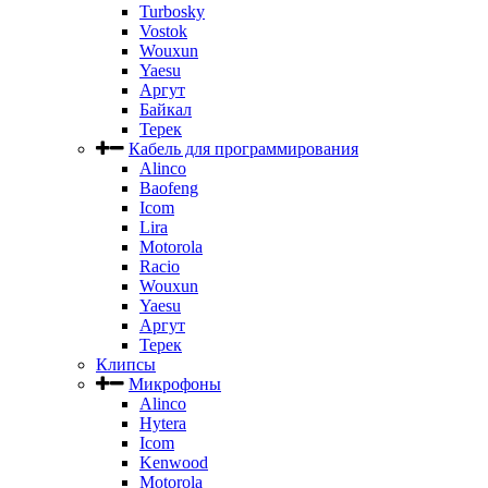
Turbosky
Vostok
Wouxun
Yaesu
Аргут
Байкал
Терек
Кабель для программирования
Alinco
Baofeng
Icom
Lira
Motorola
Racio
Wouxun
Yaesu
Аргут
Терек
Клипсы
Микрофоны
Alinco
Hytera
Icom
Kenwood
Motorola