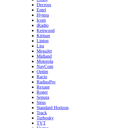
Decross
Entel
Hytera
Icom
iRadio
Kenwood
Kirisun
Linton
Lira
MegaJet
Midland
Motorola
NavCom
Optim
Racio
RadiusPro
Rexant
Roger
Sepura
Sirus
Standard Horizon
Track
Turbosky
TYT