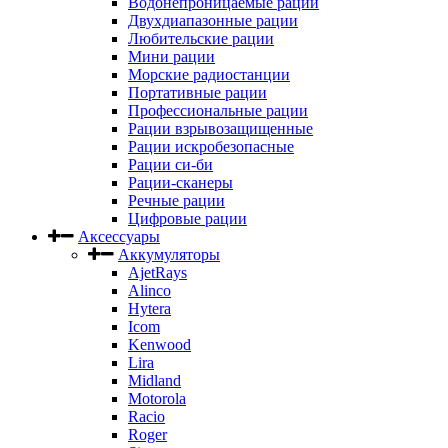
Водонепроницаемые рации
Двухдиапазонные рации
Любительские рации
Мини рации
Морские радиостанции
Портативные рации
Профессиональные рации
Рации взрывозащищенные
Рации искробезопасные
Рации си-би
Рации-сканеры
Речные рации
Цифровые рации
Аксессуары
Аккумуляторы
AjetRays
Alinco
Hytera
Icom
Kenwood
Lira
Midland
Motorola
Racio
Roger