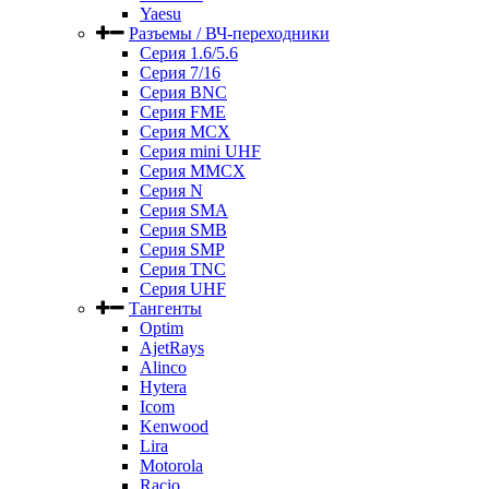
Yaesu
Разъемы / ВЧ-переходники
Серия 1.6/5.6
Серия 7/16
Серия BNC
Серия FME
Серия MCX
Серия mini UHF
Серия MMCX
Серия N
Серия SMA
Серия SMB
Серия SMP
Серия TNC
Серия UHF
Тангенты
Optim
AjetRays
Alinco
Hytera
Icom
Kenwood
Lira
Motorola
Racio