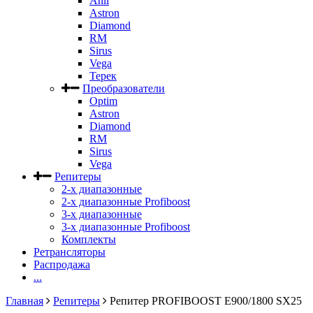
Anli
Astron
Diamond
RM
Sirus
Vega
Терек
Преобразователи
Optim
Astron
Diamond
RM
Sirus
Vega
Репитеры
2-х диапазонные
2-х диапазонные Profiboost
3-х диапазонные
3-х диапазонные Profiboost
Комплекты
Ретрансляторы
Распродажа
...
Главная
Репитеры
Репитер PROFIBOOST E900/1800 SX25