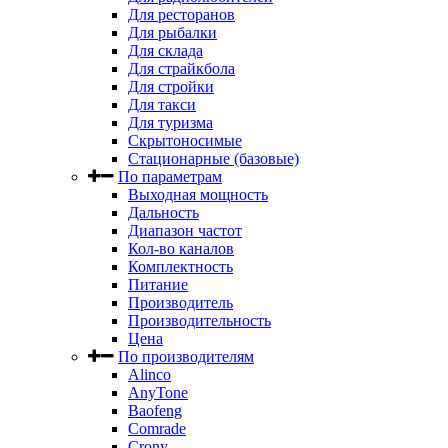
Для ресторанов
Для рыбалки
Для склада
Для страйкбола
Для стройки
Для такси
Для туризма
Скрытоносимые
Стационарные (базовые)
По параметрам
Выходная мощность
Дальность
Диапазон частот
Кол-во каналов
Комплектность
Питание
Производитель
Производительность
Цена
По производителям
Alinco
AnyTone
Baofeng
Comrade
Crony