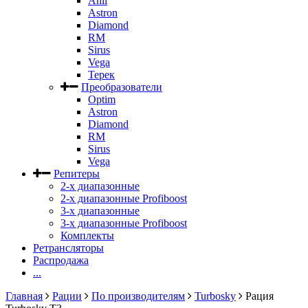
Anli
Astron
Diamond
RM
Sirus
Vega
Терек
Преобразователи
Optim
Astron
Diamond
RM
Sirus
Vega
Репитеры
2-х диапазонные
2-х диапазонные Profiboost
3-х диапазонные
3-х диапазонные Profiboost
Комплекты
Ретрансляторы
Распродажа
...
Главная
Рации
По производителям
Turbosky
Рация