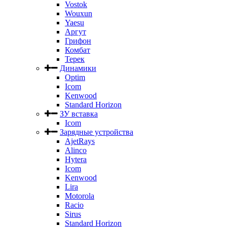
Vostok
Wouxun
Yaesu
Аргут
Грифон
Комбат
Терек
Динамики
Optim
Icom
Kenwood
Standard Horizon
ЗУ вставка
Icom
Зарядные устройства
AjetRays
Alinco
Hytera
Icom
Kenwood
Lira
Motorola
Racio
Sirus
Standard Horizon