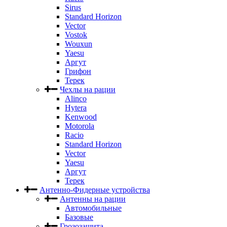
Sirus
Standard Horizon
Vector
Vostok
Wouxun
Yaesu
Аргут
Грифон
Терек
Чехлы на рации
Alinco
Hytera
Kenwood
Motorola
Racio
Standard Horizon
Vector
Yaesu
Аргут
Терек
Антенно-Фидерные устройства
Антенны на рации
Автомобильные
Базовые
Грозозащита