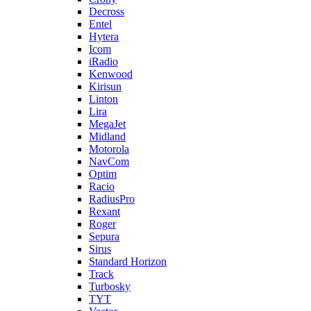
Decross
Entel
Hytera
Icom
iRadio
Kenwood
Kirisun
Linton
Lira
MegaJet
Midland
Motorola
NavCom
Optim
Racio
RadiusPro
Rexant
Roger
Sepura
Sirus
Standard Horizon
Track
Turbosky
TYT