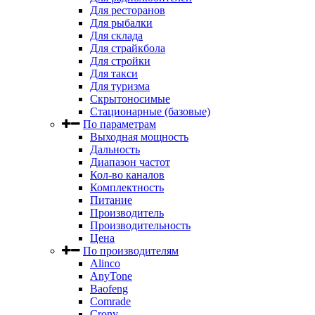
Для ресторанов
Для рыбалки
Для склада
Для страйкбола
Для стройки
Для такси
Для туризма
Скрытоносимые
Стационарные (базовые)
По параметрам
Выходная мощность
Дальность
Диапазон частот
Кол-во каналов
Комплектность
Питание
Производитель
Производительность
Цена
По производителям
Alinco
AnyTone
Baofeng
Comrade
Crony