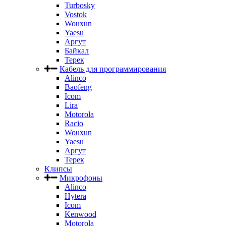
Turbosky
Vostok
Wouxun
Yaesu
Аргут
Байкал
Терек
Кабель для программирования
Alinco
Baofeng
Icom
Lira
Motorola
Racio
Wouxun
Yaesu
Аргут
Терек
Клипсы
Микрофоны
Alinco
Hytera
Icom
Kenwood
Motorola