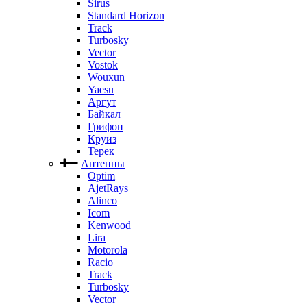
Sirus
Standard Horizon
Track
Turbosky
Vector
Vostok
Wouxun
Yaesu
Аргут
Байкал
Грифон
Круиз
Терек
Антенны
Optim
AjetRays
Alinco
Icom
Kenwood
Lira
Motorola
Racio
Track
Turbosky
Vector