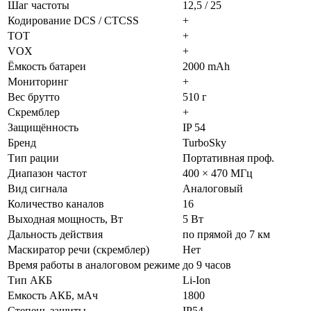
Шаг частоты
12,5 / 25
Кодирование DCS / CTCSS
+
TOT
+
VOX
+
Ёмкость батареи
2000 mAh
Мониторинг
+
Вес брутто
510 г
Скремблер
+
Защищённость
IP 54
Бренд
TurboSky
Тип рации
Портативная проф.
Диапазон частот
400 × 470 МГц
Вид сигнала
Аналоговый
Количество каналов
16
Выходная мощность, Вт
5 Вт
Дальность действия
по прямой до 7 км
Маскиратор речи (скремблер)
Нет
Время работы в аналоговом режиме
до 9 часов
Тип АКБ
Li-Ion
Емкость АКБ, мАч
1800
Степень защиты
IP54