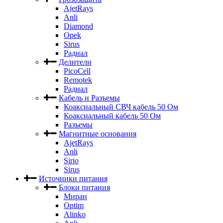
AjetRays
Anli
Diamond
Opek
Sirus
Радиал
Делители
PicoCell
Remotek
Радиал
Кабель и Разъемы
Коаксиальный СВЧ кабель 50 Ом
Коаксиальный кабель 50 Ом
Разъемы
Магнитные основания
AjetRays
Anli
Sirio
Sirus
Источники питания
Блоки питания
Миран
Optim
Alinko