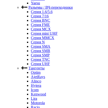
Yaesu
Разъемы / ВЧ-переходники
Серия 1.6/5.6
Серия 7/16
Серия BNC
Серия FME
Серия MCX
Серия mini UHF
Серия MMCX
Серия N
Серия SMA
Серия SMB
Серия SMP
Серия TNC
Серия UHF
Тангенты
Optim
AjetRays
Alinco
Hytera
Icom
Kenwood
Lira
Motorola
Racio