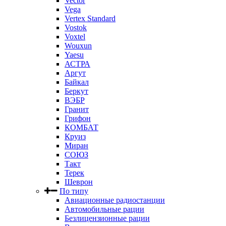
Vector
Vega
Vertex Standard
Vostok
Voxtel
Wouxun
Yaesu
АСТРА
Аргут
Байкал
Беркут
ВЭБР
Гранит
Грифон
КОМБАТ
Круиз
Миран
СОЮЗ
Такт
Терек
Шеврон
По типу
Авиационные радиостанции
Автомобильные рации
Безлицензионные рации