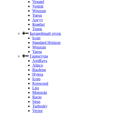
Vegatel
Vostok
Wouxun
Yaesu
Аргут
Комбат
Терек
Батарейный отсек
Icom
Standard Horizon
Wouxun
Yaesu
Гарнитура
AjetRays
Alinco
Baofeng
Hytera
Icom
Kenwood
Lira
Motorola
Racio
Sirus
Turbosky
Vector