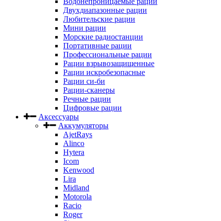
Водонепроницаемые рации
Двухдиапазонные рации
Любительские рации
Мини рации
Морские радиостанции
Портативные рации
Профессиональные рации
Рации взрывозащищенные
Рации искробезопасные
Рации си-би
Рации-сканеры
Речные рации
Цифровые рации
Аксессуары
Аккумуляторы
AjetRays
Alinco
Hytera
Icom
Kenwood
Lira
Midland
Motorola
Racio
Roger