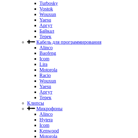
Turbosky
Vostok
Wouxun
Yaesu
Аргут
Байкал
Терек
Кабель для программирования
Alinco
Baofeng
Icom
Lira
Motorola
Racio
Wouxun
Yaesu
Аргут
Терек
Клипсы
Микрофоны
Alinco
Hytera
Icom
Kenwood
Motorola