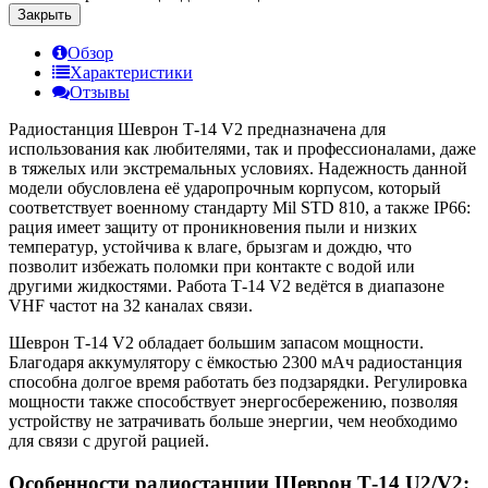
Закрыть
Обзор
Характеристики
Отзывы
Радиостанция Шеврон Т-14 V2 предназначена для
использования как любителями, так и профессионалами, даже
в тяжелых или экстремальных условиях. Надежность данной
модели обусловлена её ударопрочным корпусом, который
соответствует военному стандарту Mil STD 810, а также IP66:
рация имеет защиту от проникновения пыли и низких
температур, устойчива к влаге, брызгам и дождю, что
позволит избежать поломки при контакте с водой или
другими жидкостями. Работа Т-14 V2 ведётся в диапазоне
VHF частот на 32 каналах связи.
Шеврон Т-14 V2 обладает большим запасом мощности.
Благодаря аккумулятору с ёмкостью 2300 мАч радиостанция
способна долгое время работать без подзарядки. Регулировка
мощности также способствует энергосбережению, позволяя
устройству не затрачивать больше энергии, чем необходимо
для связи с другой рацией.
Особенности радиостанции Шеврон Т-14 U2/V2: