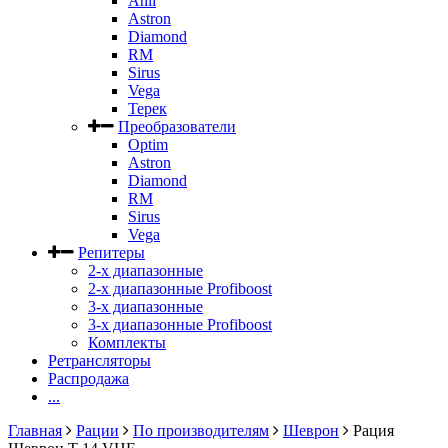
Anli
Astron
Diamond
RM
Sirus
Vega
Терек
Преобразователи
Optim
Astron
Diamond
RM
Sirus
Vega
Репитеры
2-х диапазонные
2-х диапазонные Profiboost
3-х диапазонные
3-х диапазонные Profiboost
Комплекты
Ретрансляторы
Распродажа
...
Главная
Рации
По производителям
Шеврон
Рация