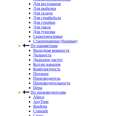
Для ресторанов
Для рыбалки
Для склада
Для страйкбола
Для стройки
Для такси
Для туризма
Скрытоносимые
Стационарные (базовые)
По параметрам
Выходная мощность
Дальность
Диапазон частот
Кол-во каналов
Комплектность
Питание
Производитель
Производительность
Цена
По производителям
Alinco
AnyTone
Baofeng
Comrade
Crony