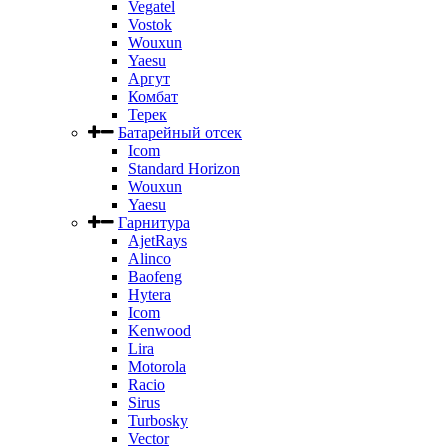
Vegatel
Vostok
Wouxun
Yaesu
Аргут
Комбат
Терек
Батарейный отсек
Icom
Standard Horizon
Wouxun
Yaesu
Гарнитура
AjetRays
Alinco
Baofeng
Hytera
Icom
Kenwood
Lira
Motorola
Racio
Sirus
Turbosky
Vector