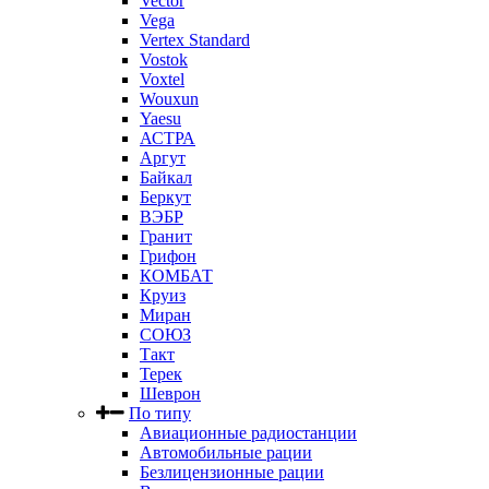
Vector
Vega
Vertex Standard
Vostok
Voxtel
Wouxun
Yaesu
АСТРА
Аргут
Байкал
Беркут
ВЭБР
Гранит
Грифон
КОМБАТ
Круиз
Миран
СОЮЗ
Такт
Терек
Шеврон
По типу
Авиационные радиостанции
Автомобильные рации
Безлицензионные рации