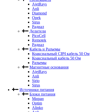
AjetRays
Anli
Diamond
Opek
Sirus
Радиал
Делители
PicoCell
Remotek
Радиал
Кабель и Разъемы
Коаксиальный СВЧ кабель 50 Ом
Коаксиальный кабель 50 Ом
Разъемы
Магнитные основания
AjetRays
Anli
Sirio
Sirus
Источники питания
Блоки питания
Миран
Optim
Alinko