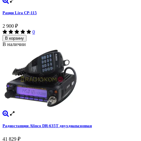
Рация Lira СP-115
2 900
₽
0
В корзину
В наличии
Радиостанция Alinco DR-635T двухдиапазонная
41 829
₽