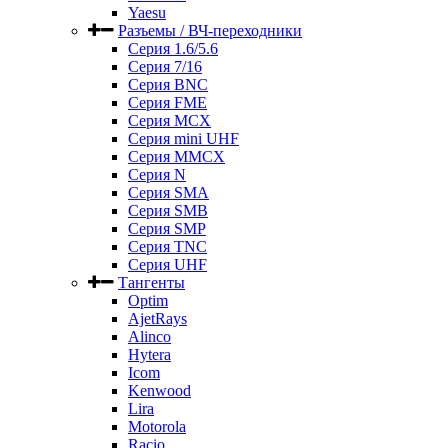
Yaesu
Разъемы / ВЧ-переходники
Серия 1.6/5.6
Серия 7/16
Серия BNC
Серия FME
Серия MCX
Серия mini UHF
Серия MMCX
Серия N
Серия SMA
Серия SMB
Серия SMP
Серия TNC
Серия UHF
Тангенты
Optim
AjetRays
Alinco
Hytera
Icom
Kenwood
Lira
Motorola
Racio