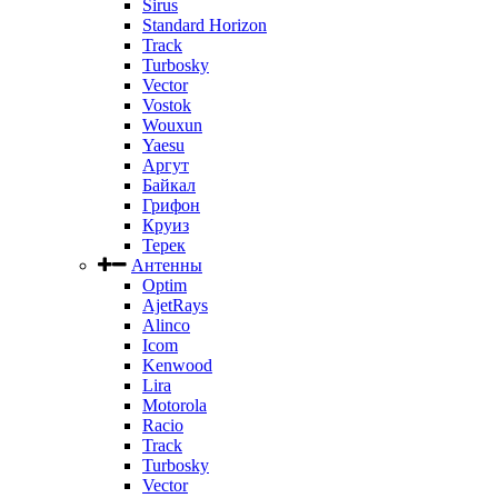
Sirus
Standard Horizon
Track
Turbosky
Vector
Vostok
Wouxun
Yaesu
Аргут
Байкал
Грифон
Круиз
Терек
Антенны
Optim
AjetRays
Alinco
Icom
Kenwood
Lira
Motorola
Racio
Track
Turbosky
Vector