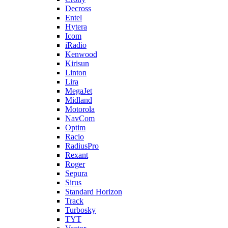
Decross
Entel
Hytera
Icom
iRadio
Kenwood
Kirisun
Linton
Lira
MegaJet
Midland
Motorola
NavCom
Optim
Racio
RadiusPro
Rexant
Roger
Sepura
Sirus
Standard Horizon
Track
Turbosky
TYT