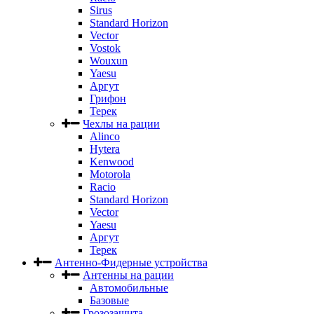
Sirus
Standard Horizon
Vector
Vostok
Wouxun
Yaesu
Аргут
Грифон
Терек
Чехлы на рации
Alinco
Hytera
Kenwood
Motorola
Racio
Standard Horizon
Vector
Yaesu
Аргут
Терек
Антенно-Фидерные устройства
Антенны на рации
Автомобильные
Базовые
Грозозащита