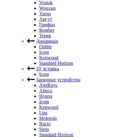
Vostok
Wouxun
Yaesu
Аргут
Грифон
Комбат
Терек
Динамики
Optim
Icom
Kenwood
Standard Horizon
ЗУ вставка
Icom
Зарядные устройства
AjetRays
Alinco
Hytera
Icom
Kenwood
Lira
Motorola
Racio
Sirus
Standard Horizon