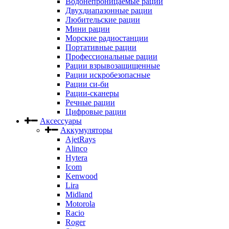
Водонепроницаемые рации
Двухдиапазонные рации
Любительские рации
Мини рации
Морские радиостанции
Портативные рации
Профессиональные рации
Рации взрывозащищенные
Рации искробезопасные
Рации си-би
Рации-сканеры
Речные рации
Цифровые рации
Аксессуары
Аккумуляторы
AjetRays
Alinco
Hytera
Icom
Kenwood
Lira
Midland
Motorola
Racio
Roger