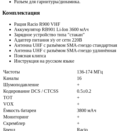
Разъем для гарнитуры/динамика.
Комплектация
Рация Racio R900 VHF
Аккумулятор RB901 Li-Ion 3600 мАч
Зарядное устройство типа "стакан"
Адаптер питания з/у от сети 220В
Антенна UHF с разъёмом SMA-гнездо стандартная
Антенна UHF с разъёмом SMA-гнездо удлинённая
Поясная клипса
Инструкция на русском языке
Частоты
136-174 МГц
Каналы
16
Шумоподавление
+
Кодирование DCS / CTCSS
0.5±0.2
TOT
+
VOX
+
Ёмкость батареи
3800 мАч
Мониторинг
+
Скремблер
+
Бренд
Racio