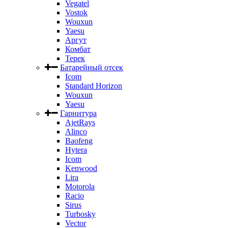
Vegatel
Vostok
Wouxun
Yaesu
Аргут
Комбат
Терек
Батарейный отсек
Icom
Standard Horizon
Wouxun
Yaesu
Гарнитура
AjetRays
Alinco
Baofeng
Hytera
Icom
Kenwood
Lira
Motorola
Racio
Sirus
Turbosky
Vector