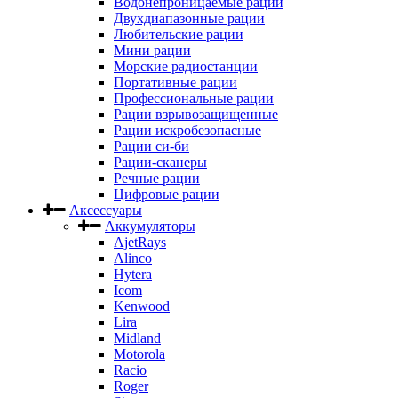
Водонепроницаемые рации
Двухдиапазонные рации
Любительские рации
Мини рации
Морские радиостанции
Портативные рации
Профессиональные рации
Рации взрывозащищенные
Рации искробезопасные
Рации си-би
Рации-сканеры
Речные рации
Цифровые рации
Аксессуары
Аккумуляторы
AjetRays
Alinco
Hytera
Icom
Kenwood
Lira
Midland
Motorola
Racio
Roger