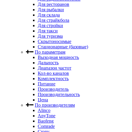
Для ресторанов
Для рыбалки
Для склада
Для страйкбола
Для стройки
Для такси
Для туризма
Скрытоносимые
Стационарные (базовые)
По параметрам
Выходная мощность
Дальность
Диапазон частот
Кол-во каналов
Комплектность
Питание
Производитель
Производительность
Цена
По производителям
Alinco
AnyTone
Baofeng
Comrade
Crony