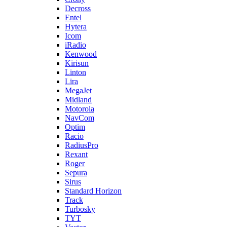
Decross
Entel
Hytera
Icom
iRadio
Kenwood
Kirisun
Linton
Lira
MegaJet
Midland
Motorola
NavCom
Optim
Racio
RadiusPro
Rexant
Roger
Sepura
Sirus
Standard Horizon
Track
Turbosky
TYT