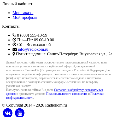
Личный кабинет
Мои заказы
Мой профиль
Контакты
8 (800) 555-13-59
Пн—Пт: 09.00-19.00
Сб—Вс: выходной
info@radiokom.ru
Пункт выдачи: г. Санкт-Петербург, Внуковская ул., 2а
Данный интернет-сайт носит исключительно информационный характер и ни
при каких условиях не является публичной офертой, определяемой
положениями Статьи 437 (2) Гражданского кодекса Российской Федерации. Для
получения подробной информации о наличии и стоимости указанных товаров и
(или) услуг, пожалуйста, обращайтесь к менеджерам отдела клиентского
обслуживания с помощью специальной формы связи или по телефону
указанном на сайте.
Пользуясь данным сайтом Вы даёте
Согласие на обработку персональных
данных
и принимаете условия
Пользовательского соглашения
и
Политики
конфиденциальности
.
© Copyright 2014 - 2026 Radiokom.ru