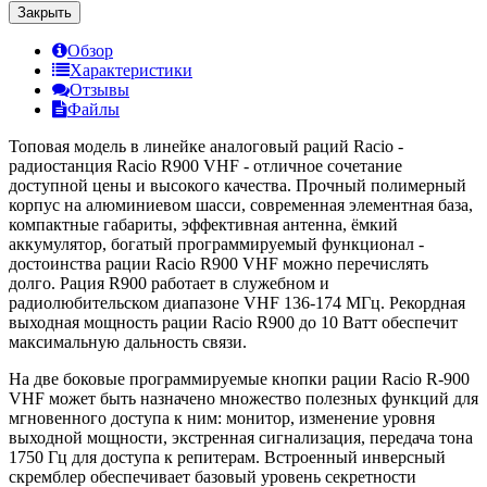
Закрыть
Обзор
Характеристики
Отзывы
Файлы
Топовая модель в линейке аналоговый раций Racio -
радиостанция Racio R900 VHF - отличное сочетание
доступной цены и высокого качества. Прочный полимерный
корпус на алюминиевом шасси, современная элементная база,
компактные габариты, эффективная антенна, ёмкий
аккумулятор, богатый программируемый функционал -
достоинства рации Racio R900 VHF можно перечислять
долго. Рация R900 работает в служебном и
радиолюбительском диапазоне VHF 136-174 МГц. Рекордная
выходная мощность рации Racio R900 до 10 Ватт обеспечит
максимальную дальность связи.
На две боковые программируемые кнопки рации Racio R-900
VHF может быть назначено множество полезных функций для
мгновенного доступа к ним: монитор, изменение уровня
выходной мощности, экстренная сигнализация, передача тона
1750 Гц для доступа к репитерам. Встроенный инверсный
скремблер обеспечивает базовый уровень секретности