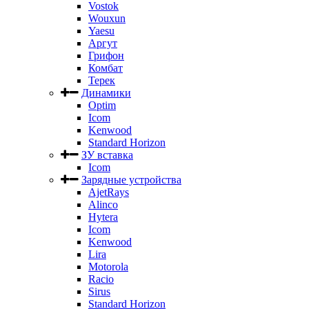
Vostok
Wouxun
Yaesu
Аргут
Грифон
Комбат
Терек
Динамики
Optim
Icom
Kenwood
Standard Horizon
ЗУ вставка
Icom
Зарядные устройства
AjetRays
Alinco
Hytera
Icom
Kenwood
Lira
Motorola
Racio
Sirus
Standard Horizon