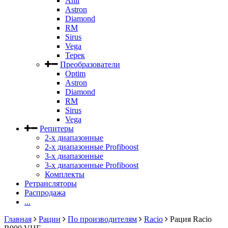
Anli
Astron
Diamond
RM
Sirus
Vega
Терек
Преобразователи
Optim
Astron
Diamond
RM
Sirus
Vega
Репитеры
2-х диапазонные
2-х диапазонные Profiboost
3-х диапазонные
3-х диапазонные Profiboost
Комплекты
Ретрансляторы
Распродажа
...
Главная
Рации
По производителям
Racio
Рация Racio