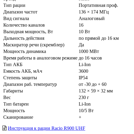
Тип рации
Портативная проф.
Диапазон частот
136 × 174 МГц
Вид сигнала
Аналоговый
Количество каналов
16
Выходная мощность, Вт
10 Вт
Дальность действия
по прямой до 16 км
Маскиратор речи (скремблер)
Да
Мощность динамика
1000 МВт
Время работы в аналоговом режиме
до 16 часов
Тип АКБ
Li-Ion
Емкость АКБ, мАч
3600
Степень защиты
IP54
Диапазон раб. температур
от -30 до + 60
Габариты
132 × 59 × 32 мм
Вес
230 г
Тип батареи
Li-Ion
Мощность
10/5 Вт
Сканирование
+
Инструкция к рации Racio R900 UHF