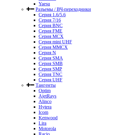
Yaesu
Разъемы / ВЧ-переходники
Серия 1.6/5.6
Серия 7/16
Серия BNC
Серия FME
Серия MCX
Серия mini UHF
Серия MMCX
Серия N
Серия SMA
Серия SMB
Серия SMP
Серия TNC
Серия UHF
Тангенты
Optim
AjetRays
Alinco
Hytera
Icom
Kenwood
Lira
Motorola
Racio