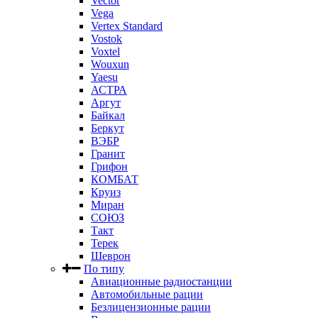
Vector
Vega
Vertex Standard
Vostok
Voxtel
Wouxun
Yaesu
АСТРА
Аргут
Байкал
Беркут
ВЭБР
Гранит
Грифон
КОМБАТ
Круиз
Миран
СОЮЗ
Такт
Терек
Шеврон
По типу
Авиационные радиостанции
Автомобильные рации
Безлицензионные рации