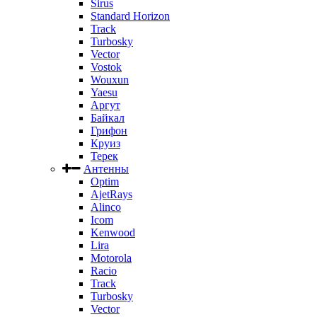
Sirus
Standard Horizon
Track
Turbosky
Vector
Vostok
Wouxun
Yaesu
Аргут
Байкал
Грифон
Круиз
Терек
Антенны
Optim
AjetRays
Alinco
Icom
Kenwood
Lira
Motorola
Racio
Track
Turbosky
Vector