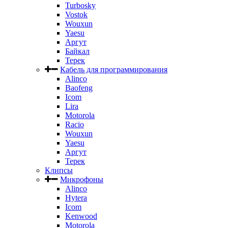
Turbosky
Vostok
Wouxun
Yaesu
Аргут
Байкал
Терек
Кабель для программирования
Alinco
Baofeng
Icom
Lira
Motorola
Racio
Wouxun
Yaesu
Аргут
Терек
Клипсы
Микрофоны
Alinco
Hytera
Icom
Kenwood
Motorola