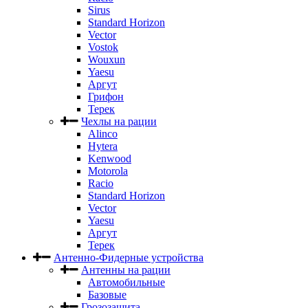
Sirus
Standard Horizon
Vector
Vostok
Wouxun
Yaesu
Аргут
Грифон
Терек
Чехлы на рации
Alinco
Hytera
Kenwood
Motorola
Racio
Standard Horizon
Vector
Yaesu
Аргут
Терек
Антенно-Фидерные устройства
Антенны на рации
Автомобильные
Базовые
Грозозащита