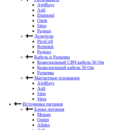
AjetRays
Anli
Diamond
Opek
Sirus
Радиал
Делители
PicoCell
Remotek
Радиал
Кабель и Разъемы
Коаксиальный СВЧ кабель 50 Ом
Коаксиальный кабель 50 Ом
Разъемы
Магнитные основания
AjetRays
Anli
Sirio
Sirus
Источники питания
Блоки питания
Миран
Optim
Alinko