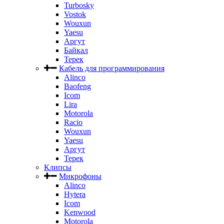
Turbosky
Vostok
Wouxun
Yaesu
Аргут
Байкал
Терек
Кабель для программирования
Alinco
Baofeng
Icom
Lira
Motorola
Racio
Wouxun
Yaesu
Аргут
Терек
Клипсы
Микрофоны
Alinco
Hytera
Icom
Kenwood
Motorola