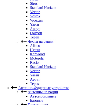
Sirus
Standard Horizon
Vector
Vostok
Wouxun
Yaesu
Аргут
Грифон
Терек
Чехлы на рации
Alinco
Hytera
Kenwood
Motorola
Racio
Standard Horizon
Vector
Yaesu
Аргут
Терек
Антенно-Фидерные устройства
Антенны на рации
Автомобильные
Базовые
Грозозащита