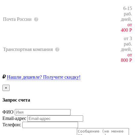
6-15
раб.
Почта России
дней,
от
400
Р
от 3
раб.
Транспортная компания
дней,
от
800
Р
Нашли дешевле? Получите скидку!
×
Запрос счета
ФИО
Email-адрес
Телефон: