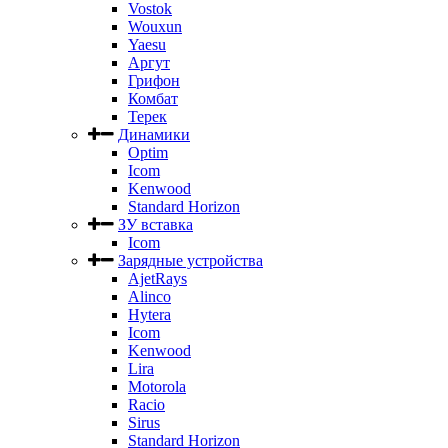
Vostok
Wouxun
Yaesu
Аргут
Грифон
Комбат
Терек
Динамики
Optim
Icom
Kenwood
Standard Horizon
ЗУ вставка
Icom
Зарядные устройства
AjetRays
Alinco
Hytera
Icom
Kenwood
Lira
Motorola
Racio
Sirus
Standard Horizon