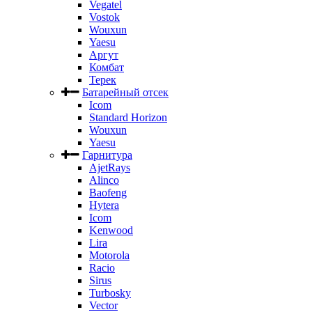
Vegatel
Vostok
Wouxun
Yaesu
Аргут
Комбат
Терек
Батарейный отсек
Icom
Standard Horizon
Wouxun
Yaesu
Гарнитура
AjetRays
Alinco
Baofeng
Hytera
Icom
Kenwood
Lira
Motorola
Racio
Sirus
Turbosky
Vector