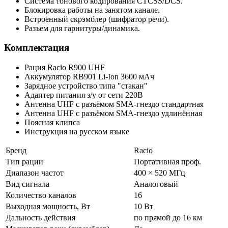
Система тонового кодирования CTCSS/DCS.
Блокировка работы на занятом канале.
Встроенный скрэмблер (шифратор речи).
Разъем для гарнитуры/динамика.
Комплектация
Рация Racio R900 UHF
Аккумулятор RB901 Li-Ion 3600 мАч
Зарядное устройство типа "стакан"
Адаптер питания з/у от сети 220В
Антенна UHF с разъёмом SMA-гнездо стандартная
Антенна UHF с разъёмом SMA-гнездо удлинённая
Поясная клипса
Инструкция на русском языке
Бренд
Racio
Тип рации
Портативная проф.
Диапазон частот
400 × 520 МГц
Вид сигнала
Аналоговый
Количество каналов
16
Выходная мощность, Вт
10 Вт
Дальность действия
по прямой до 16 км