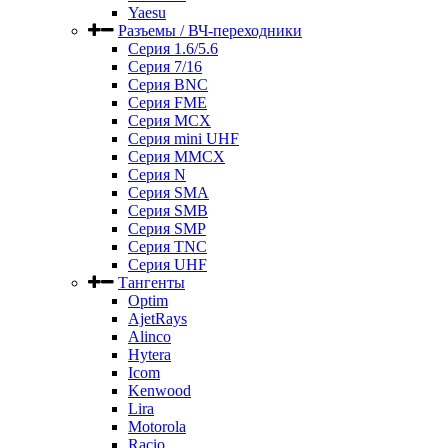
Yaesu
Разъемы / ВЧ-переходники
Серия 1.6/5.6
Серия 7/16
Серия BNC
Серия FME
Серия MCX
Серия mini UHF
Серия MMCX
Серия N
Серия SMA
Серия SMB
Серия SMP
Серия TNC
Серия UHF
Тангенты
Optim
AjetRays
Alinco
Hytera
Icom
Kenwood
Lira
Motorola
Racio