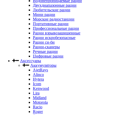
Водонепроницаемые рации
Двухдиапазонные рации
Любительские рации
Мини рации
Морские радиостанции
Портативные рации
Профессиональные рации
Рации взрывозащищенные
Рации искробезопасные
Рации си-би
Рации-сканеры
Речные рации
Цифровые рации
Аксессуары
Аккумуляторы
AjetRays
Alinco
Hytera
Icom
Kenwood
Lira
Midland
Motorola
Racio
Roger