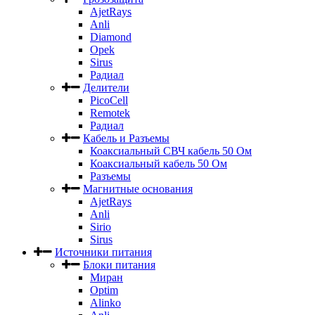
AjetRays
Anli
Diamond
Opek
Sirus
Радиал
Делители
PicoCell
Remotek
Радиал
Кабель и Разъемы
Коаксиальный СВЧ кабель 50 Ом
Коаксиальный кабель 50 Ом
Разъемы
Магнитные основания
AjetRays
Anli
Sirio
Sirus
Источники питания
Блоки питания
Миран
Optim
Alinko