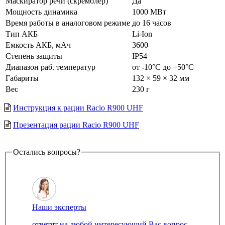
Маскиратор речи (скремблер)
Да
Мощность динамика
1000 МВт
Время работы в аналоговом режиме
до 16 часов
Тип АКБ
Li-Ion
Емкость АКБ, мАч
3600
Степень защиты
IP54
Диапазон раб. температур
от -10°С до +50°С
Габариты
132 × 59 × 32 мм
Вес
230 г
Инструкция к рации Racio R900 UHF
Презентация рации Racio R900 UHF
Остались вопросы?
Наши эксперты
ответят на любой интересующий Вас вопрос.