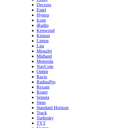
Decross
Entel
Hytera
Icom
iRadio
Kenwood
Kirisun
Linton
Lira
MegaJet
Midland
Motorola
NavCom
Optim
Racio
RadiusPro
Rexant
Roger
Sepura
Sirus
Standard Horizon
Track
Turbosky
TYT