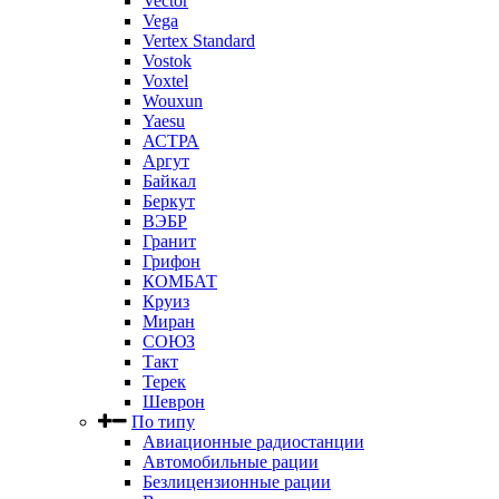
Vector
Vega
Vertex Standard
Vostok
Voxtel
Wouxun
Yaesu
АСТРА
Аргут
Байкал
Беркут
ВЭБР
Гранит
Грифон
КОМБАТ
Круиз
Миран
СОЮЗ
Такт
Терек
Шеврон
По типу
Авиационные радиостанции
Автомобильные рации
Безлицензионные рации