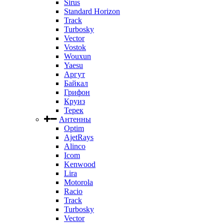
Sirus
Standard Horizon
Track
Turbosky
Vector
Vostok
Wouxun
Yaesu
Аргут
Байкал
Грифон
Круиз
Терек
Антенны
Optim
AjetRays
Alinco
Icom
Kenwood
Lira
Motorola
Racio
Track
Turbosky
Vector