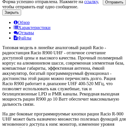
Форма успешно отправлена. Нажмите на
ссылку
,
Отправить
чтобы отправить ещё одно сообщение.
Закрыть
Обзор
Характеристики
Отзывы
Файлы
Топовая модель в линейке аналоговый раций Racio -
радиостанция Racio R900 UHF - отличное сочетание
доступной цены и высокого качества. Прочный полимерный
корпус на алюминиевом шасси, современная элементная база,
компактные габариты, эффективная антенна, ёмкий
аккумулятор, богатый программируемый функционал -
достоинства этой рации можно перечислять долго. Рация
Racio R900 работает в диапазоне UHF 400-520 МГц, что
позволяет использовать как служебные, так и
безлицензионные LPD и PMR каналы. Рекордная выходная
мощность рации R900 до 10 Ватт обеспечит максимальную
дальность связи.
На две боковые программируемые кнопки рации Racio R-900
UHF может быть назначено множество полезных функций для
мгновенного доступа к ним: монитор, изменение уровня