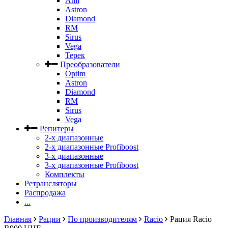
Anli
Astron
Diamond
RM
Sirus
Vega
Терек
Преобразователи
Optim
Astron
Diamond
RM
Sirus
Vega
Репитеры
2-х диапазонные
2-х диапазонные Profiboost
3-х диапазонные
3-х диапазонные Profiboost
Комплекты
Ретрансляторы
Распродажа
...
Главная
Рации
По производителям
Racio
Рация Racio