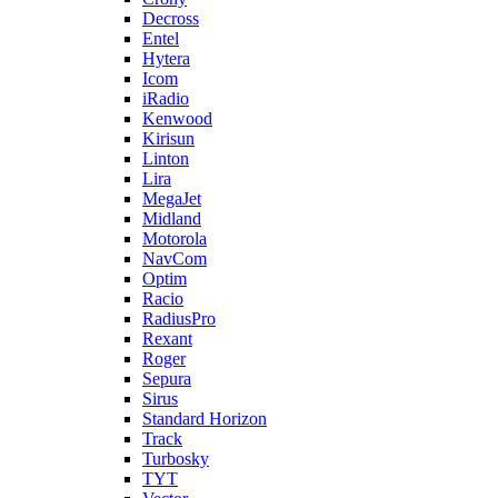
Decross
Entel
Hytera
Icom
iRadio
Kenwood
Kirisun
Linton
Lira
MegaJet
Midland
Motorola
NavCom
Optim
Racio
RadiusPro
Rexant
Roger
Sepura
Sirus
Standard Horizon
Track
Turbosky
TYT