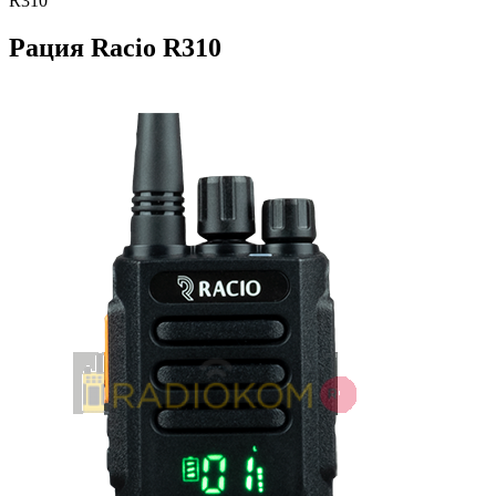
R310
Рация Racio R310