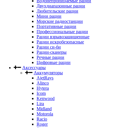
Водонепроницаемые рации
Двухдиапазонные рации
Любительские рации
Мини рации
Морские радиостанции
Портативные рации
Профессиональные рации
Рации взрывозащищенные
Рации искробезопасные
Рации си-би
Рации-сканеры
Речные рации
Цифровые рации
Аксессуары
Аккумуляторы
AjetRays
Alinco
Hytera
Icom
Kenwood
Lira
Midland
Motorola
Racio
Roger