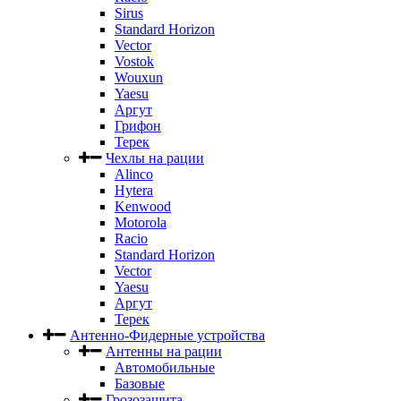
Sirus
Standard Horizon
Vector
Vostok
Wouxun
Yaesu
Аргут
Грифон
Терек
Чехлы на рации
Alinco
Hytera
Kenwood
Motorola
Racio
Standard Horizon
Vector
Yaesu
Аргут
Терек
Антенно-Фидерные устройства
Антенны на рации
Автомобильные
Базовые
Грозозащита