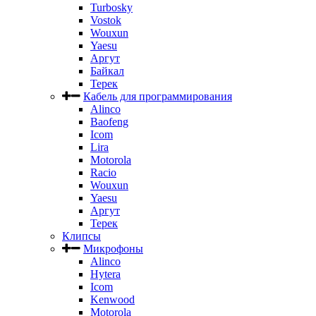
Turbosky
Vostok
Wouxun
Yaesu
Аргут
Байкал
Терек
Кабель для программирования
Alinco
Baofeng
Icom
Lira
Motorola
Racio
Wouxun
Yaesu
Аргут
Терек
Клипсы
Микрофоны
Alinco
Hytera
Icom
Kenwood
Motorola