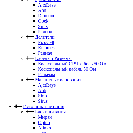
AjetRays
Anli
Diamond
Opek
Sirus
Радиал
Делители
PicoCell
Remotek
Радиал
Кабель и Разъемы
Коаксиальный СВЧ кабель 50 Ом
Коаксиальный кабель 50 Ом
Разъемы
Магнитные основания
AjetRays
Anli
Sirio
Sirus
Источники питания
Блоки питания
Миран
Optim
Alinko