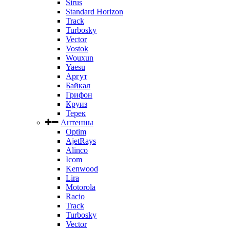
Sirus
Standard Horizon
Track
Turbosky
Vector
Vostok
Wouxun
Yaesu
Аргут
Байкал
Грифон
Круиз
Терек
Антенны
Optim
AjetRays
Alinco
Icom
Kenwood
Lira
Motorola
Racio
Track
Turbosky
Vector