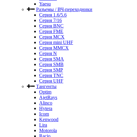
Yaesu
Разъемы / ВЧ-переходники
Серия 1.6/5.6
Серия 7/16
Серия BNC
Серия FME
Серия MCX
Серия mini UHF
Серия MMCX
Серия N
Серия SMA
Серия SMB
Серия SMP
Серия TNC
Серия UHF
Тангенты
Optim
AjetRays
Alinco
Hytera
Icom
Kenwood
Lira
Motorola
Racio