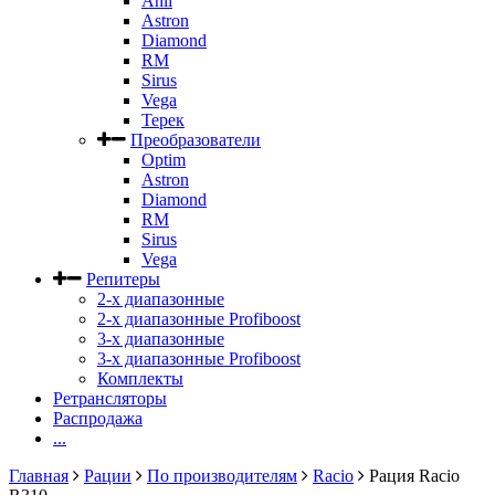
Anli
Astron
Diamond
RM
Sirus
Vega
Терек
Преобразователи
Optim
Astron
Diamond
RM
Sirus
Vega
Репитеры
2-х диапазонные
2-х диапазонные Profiboost
3-х диапазонные
3-х диапазонные Profiboost
Комплекты
Ретрансляторы
Распродажа
...
Главная
Рации
По производителям
Racio
Рация Racio