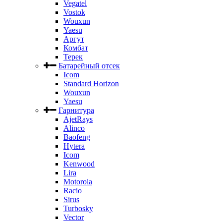
Vegatel
Vostok
Wouxun
Yaesu
Аргут
Комбат
Терек
Батарейный отсек
Icom
Standard Horizon
Wouxun
Yaesu
Гарнитура
AjetRays
Alinco
Baofeng
Hytera
Icom
Kenwood
Lira
Motorola
Racio
Sirus
Turbosky
Vector