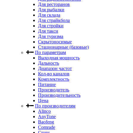
Для ресторанов
Для рыбалки
Для склада
Для страйкбола
Для стройки
Для такси
Для туризма
Скрытоносимые
Стационарные (базовые)
По параметрам
Выходная мощность
Дальность
Диапазон частот
Кол-во каналов
Комплектность
Питание
Производитель
Производительность
Цена
По производителям
Alinco
AnyTone
Baofeng
Comrade
Crony