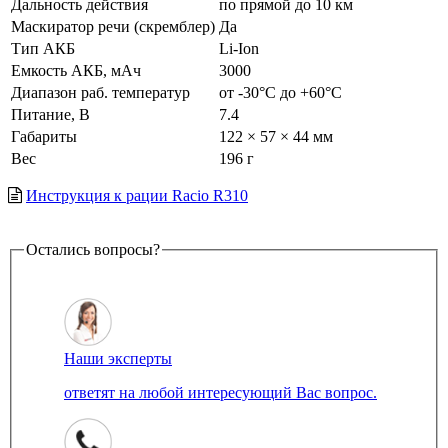
Дальность действия
по прямой до 10 км
Маскиратор речи (скремблер)
Да
Тип АКБ
Li-Ion
Емкость АКБ, мАч
3000
Диапазон раб. температур
от -30°С до +60°С
Питание, В
7.4
Габариты
122 × 57 × 44 мм
Вес
196 г
Инструкция к рации Racio R310
Остались вопросы?
Наши эксперты
ответят на любой интересующий Вас вопрос.