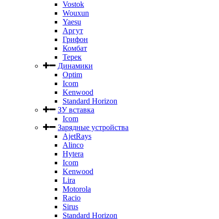
Vostok
Wouxun
Yaesu
Аргут
Грифон
Комбат
Терек
Динамики
Optim
Icom
Kenwood
Standard Horizon
ЗУ вставка
Icom
Зарядные устройства
AjetRays
Alinco
Hytera
Icom
Kenwood
Lira
Motorola
Racio
Sirus
Standard Horizon