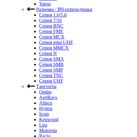
Yaesu
Разъемы / ВЧ-переходники
Серия 1.6/5.6
Серия 7/16
Серия BNC
Серия FME
Серия MCX
Серия mini UHF
Серия MMCX
Серия N
Серия SMA
Серия SMB
Серия SMP
Серия TNC
Серия UHF
Тангенты
Optim
AjetRays
Alinco
Hytera
Icom
Kenwood
Lira
Motorola
Racio