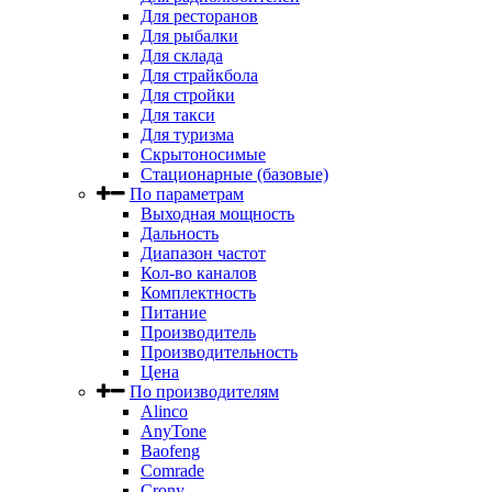
Для ресторанов
Для рыбалки
Для склада
Для страйкбола
Для стройки
Для такси
Для туризма
Скрытоносимые
Стационарные (базовые)
По параметрам
Выходная мощность
Дальность
Диапазон частот
Кол-во каналов
Комплектность
Питание
Производитель
Производительность
Цена
По производителям
Alinco
AnyTone
Baofeng
Comrade
Crony