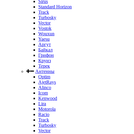
Sirus
Standard Horizon
Track
Turbosky
Vector
Vostok
Wouxun
Yaesu
Аргут
Байкал
Грифон
Круиз
Терек
Антенны
Optim
AjetRays
Alinco
Icom
Kenwood
Lira
Motorola
Racio
Track
Turbosky
Vector