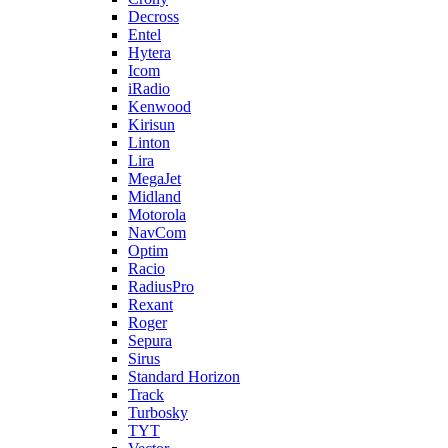
Decross
Entel
Hytera
Icom
iRadio
Kenwood
Kirisun
Linton
Lira
MegaJet
Midland
Motorola
NavCom
Optim
Racio
RadiusPro
Rexant
Roger
Sepura
Sirus
Standard Horizon
Track
Turbosky
TYT