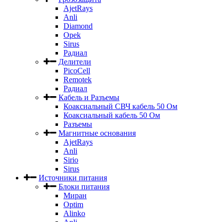
AjetRays
Anli
Diamond
Opek
Sirus
Радиал
Делители
PicoCell
Remotek
Радиал
Кабель и Разъемы
Коаксиальный СВЧ кабель 50 Ом
Коаксиальный кабель 50 Ом
Разъемы
Магнитные основания
AjetRays
Anli
Sirio
Sirus
Источники питания
Блоки питания
Миран
Optim
Alinko