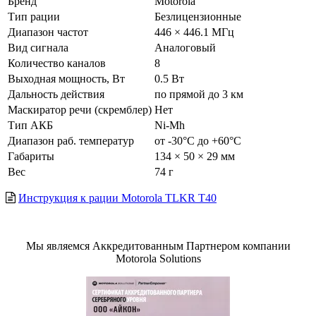
Бренд
Motorola
Тип рации
Безлицензионные
Диапазон частот
446 × 446.1 МГц
Вид сигнала
Аналоговый
Количество каналов
8
Выходная мощность, Вт
0.5 Вт
Дальность действия
по прямой до 3 км
Маскиратор речи (скремблер)
Нет
Тип АКБ
Ni-Mh
Диапазон раб. температур
от -30°С до +60°С
Габариты
134 × 50 × 29 мм
Вес
74 г
Инструкция к рации Motorola TLKR T40
Мы являемся Аккредитованным Партнером компании
Motorola Solutions