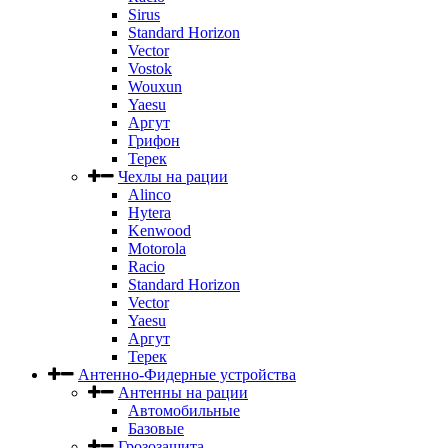
Sirus
Standard Horizon
Vector
Vostok
Wouxun
Yaesu
Аргут
Грифон
Терек
Чехлы на рации
Alinco
Hytera
Kenwood
Motorola
Racio
Standard Horizon
Vector
Yaesu
Аргут
Терек
Антенно-Фидерные устройства
Антенны на рации
Автомобильные
Базовые
Грозозащита