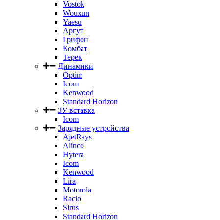
Vostok
Wouxun
Yaesu
Аргут
Грифон
Комбат
Терек
Динамики
Optim
Icom
Kenwood
Standard Horizon
ЗУ вставка
Icom
Зарядные устройства
AjetRays
Alinco
Hytera
Icom
Kenwood
Lira
Motorola
Racio
Sirus
Standard Horizon