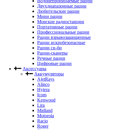
Водонепроницаемые рации
Двухдиапазонные рации
Любительские рации
Мини рации
Морские радиостанции
Портативные рации
Профессиональные рации
Рации взрывозащищенные
Рации искробезопасные
Рации си-би
Рации-сканеры
Речные рации
Цифровые рации
Аксессуары
Аккумуляторы
AjetRays
Alinco
Hytera
Icom
Kenwood
Lira
Midland
Motorola
Racio
Roger