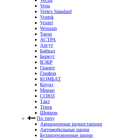
Vector
Vega
Vertex Standard
Vostok
Voxtel
Wouxun
Yaesu
АСТРА
Аргут
Байкал
Беркут
ВЭБР
Гранит
Грифон
КОМБАТ
Круиз
Миран
СОЮЗ
Такт
Терек
Шеврон
По типу
Авиационные радиостанции
Автомобильные рации
Безлицензионные рации