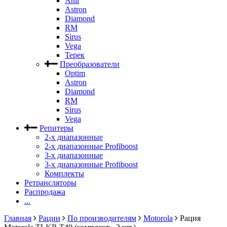
Anli
Astron
Diamond
RM
Sirus
Vega
Терек
Преобразователи
Optim
Astron
Diamond
RM
Sirus
Vega
Репитеры
2-х диапазонные
2-х диапазонные Profiboost
3-х диапазонные
3-х диапазонные Profiboost
Комплекты
Ретрансляторы
Распродажа
...
Главная
Рации
По производителям
Motorola
Рация