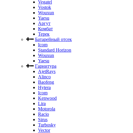
Vegatel
Vostok
Wouxun
Yaesu
Аргут
Комбат
Терек
Батарейный отсек
Icom
Standard Horizon
Wouxun
Yaesu
Гарнитура
AjetRays
Alinco
Baofeng
Hytera
Icom
Kenwood
Lira
Motorola
Racio
Sirus
Turbosky
Vector