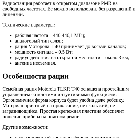
Радиостанция работает в открытом диапазоне PMR на
свободных частотах. Ее можно использовать без разрешений и
лицензий.
Технические параметры:
рабочая частота – 446-446,1 МГц;
аналоговый тип связи;
рация Моторола Т 40 принимает до восьми каналов;
мощность сигнала – 0,5 Вт;
радиус действия на открытой местности – около 3 км;
антенна несъемная.
Особенности рации
Семейная рация Motorola TLKR T40 оснащена простейшим
управлением со многими интуитивными функциями.
Эргономичная форма корпуса будет удобна даже ребенку.
Материал приятный на прикасание, не скользкий, не
загрязняющийся. Простая крепежная пластина обеспечит
ношение прибора на поясном ремне.
Другие возможности:
неограниченный доступ в эфирное пространство;