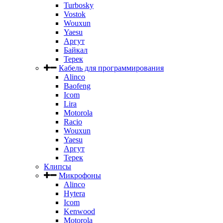
Turbosky
Vostok
Wouxun
Yaesu
Аргут
Байкал
Терек
Кабель для программирования
Alinco
Baofeng
Icom
Lira
Motorola
Racio
Wouxun
Yaesu
Аргут
Терек
Клипсы
Микрофоны
Alinco
Hytera
Icom
Kenwood
Motorola