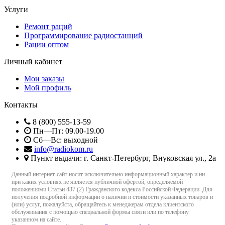
Услуги
Ремонт раций
Программирование радиостанций
Рации оптом
Личный кабинет
Мои заказы
Мой профиль
Контакты
8 (800) 555-13-59
Пн—Пт: 09.00-19.00
Сб—Вс: выходной
info@radiokom.ru
Пункт выдачи: г. Санкт-Петербург, Внуковская ул., 2а
Данный интернет-сайт носит исключительно информационный характер и ни
при каких условиях не является публичной офертой, определяемой
положениями Статьи 437 (2) Гражданского кодекса Российской Федерации. Для
получения подробной информации о наличии и стоимости указанных товаров и
(или) услуг, пожалуйста, обращайтесь к менеджерам отдела клиентского
обслуживания с помощью специальной формы связи или по телефону
указанном на сайте.