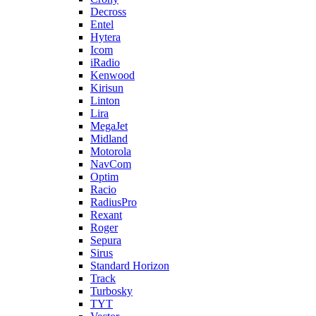
Decross
Entel
Hytera
Icom
iRadio
Kenwood
Kirisun
Linton
Lira
MegaJet
Midland
Motorola
NavCom
Optim
Racio
RadiusPro
Rexant
Roger
Sepura
Sirus
Standard Horizon
Track
Turbosky
TYT