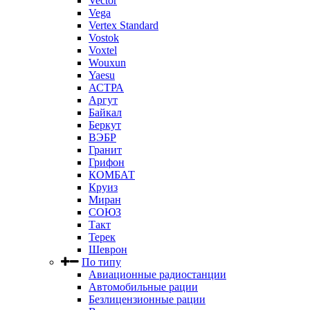
Vector
Vega
Vertex Standard
Vostok
Voxtel
Wouxun
Yaesu
АСТРА
Аргут
Байкал
Беркут
ВЭБР
Гранит
Грифон
КОМБАТ
Круиз
Миран
СОЮЗ
Такт
Терек
Шеврон
По типу
Авиационные радиостанции
Автомобильные рации
Безлицензионные рации