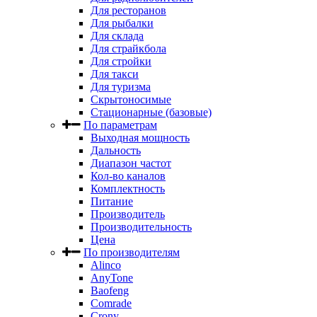
Для ресторанов
Для рыбалки
Для склада
Для страйкбола
Для стройки
Для такси
Для туризма
Скрытоносимые
Стационарные (базовые)
По параметрам
Выходная мощность
Дальность
Диапазон частот
Кол-во каналов
Комплектность
Питание
Производитель
Производительность
Цена
По производителям
Alinco
AnyTone
Baofeng
Comrade
Crony