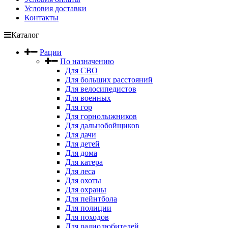
Условия доставки
Контакты
Каталог
Рации
По назначению
Для СВО
Для больших расстояний
Для велосипедистов
Для военных
Для гор
Для горнолыжников
Для дальнобойщиков
Для дачи
Для детей
Для дома
Для катера
Для леса
Для охоты
Для охраны
Для пейнтбола
Для полиции
Для походов
Для радиолюбителей