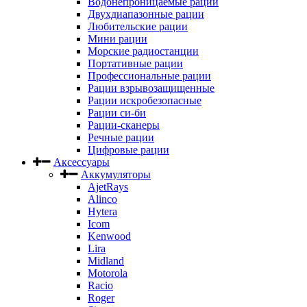
Водонепроницаемые рации
Двухдиапазонные рации
Любительские рации
Мини рации
Морские радиостанции
Портативные рации
Профессиональные рации
Рации взрывозащищенные
Рации искробезопасные
Рации си-би
Рации-сканеры
Речные рации
Цифровые рации
Аксессуары
Аккумуляторы
AjetRays
Alinco
Hytera
Icom
Kenwood
Lira
Midland
Motorola
Racio
Roger