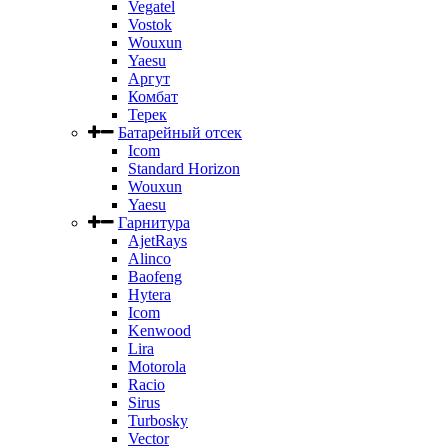
Vegatel
Vostok
Wouxun
Yaesu
Аргут
Комбат
Терек
Батарейный отсек
Icom
Standard Horizon
Wouxun
Yaesu
Гарнитура
AjetRays
Alinco
Baofeng
Hytera
Icom
Kenwood
Lira
Motorola
Racio
Sirus
Turbosky
Vector