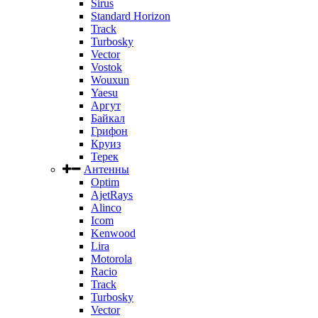
Sirus
Standard Horizon
Track
Turbosky
Vector
Vostok
Wouxun
Yaesu
Аргут
Байкал
Грифон
Круиз
Терек
Антенны
Optim
AjetRays
Alinco
Icom
Kenwood
Lira
Motorola
Racio
Track
Turbosky
Vector