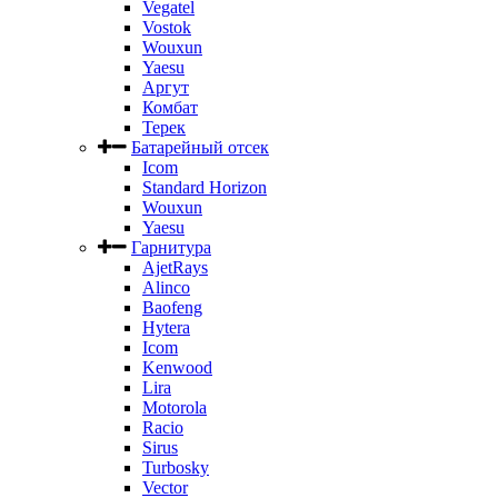
Vegatel
Vostok
Wouxun
Yaesu
Аргут
Комбат
Терек
Батарейный отсек
Icom
Standard Horizon
Wouxun
Yaesu
Гарнитура
AjetRays
Alinco
Baofeng
Hytera
Icom
Kenwood
Lira
Motorola
Racio
Sirus
Turbosky
Vector