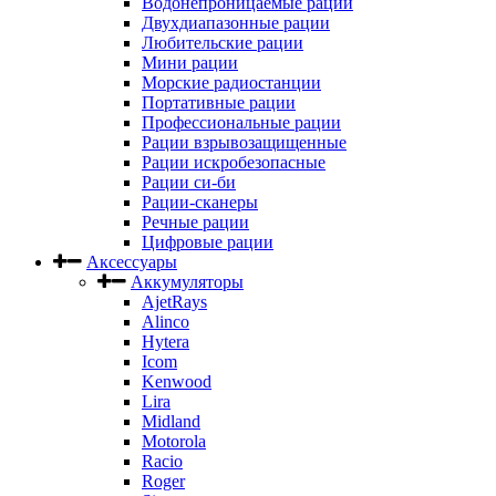
Водонепроницаемые рации
Двухдиапазонные рации
Любительские рации
Мини рации
Морские радиостанции
Портативные рации
Профессиональные рации
Рации взрывозащищенные
Рации искробезопасные
Рации си-би
Рации-сканеры
Речные рации
Цифровые рации
Аксессуары
Аккумуляторы
AjetRays
Alinco
Hytera
Icom
Kenwood
Lira
Midland
Motorola
Racio
Roger