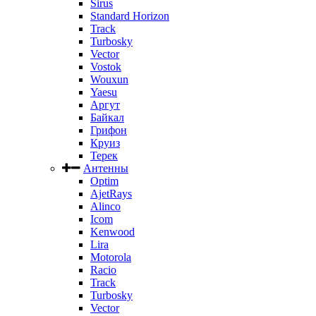
Sirus
Standard Horizon
Track
Turbosky
Vector
Vostok
Wouxun
Yaesu
Аргут
Байкал
Грифон
Круиз
Терек
Антенны
Optim
AjetRays
Alinco
Icom
Kenwood
Lira
Motorola
Racio
Track
Turbosky
Vector