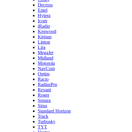
Decross
Entel
Hytera
Icom
iRadio
Kenwood
Kirisun
Linton
Lira
MegaJet
Midland
Motorola
NavCom
Optim
Racio
RadiusPro
Rexant
Roger
Sepura
Sirus
Standard Horizon
Track
Turbosky
TYT