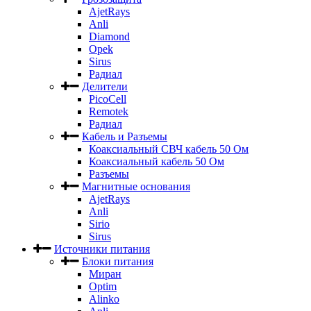
AjetRays
Anli
Diamond
Opek
Sirus
Радиал
Делители
PicoCell
Remotek
Радиал
Кабель и Разъемы
Коаксиальный СВЧ кабель 50 Ом
Коаксиальный кабель 50 Ом
Разъемы
Магнитные основания
AjetRays
Anli
Sirio
Sirus
Источники питания
Блоки питания
Миран
Optim
Alinko