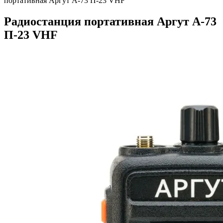
портативная Аргут А-73 П-23 VHF
Радиостанция портативная Аргут А-73
П-23 VHF