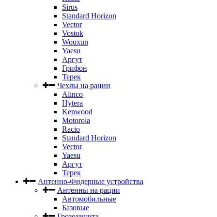
Sirus
Standard Horizon
Vector
Vostok
Wouxun
Yaesu
Аргут
Грифон
Терек
Чехлы на рации
Alinco
Hytera
Kenwood
Motorola
Racio
Standard Horizon
Vector
Yaesu
Аргут
Терек
Антенно-Фидерные устройства
Антенны на рации
Автомобильные
Базовые
Грозозащита