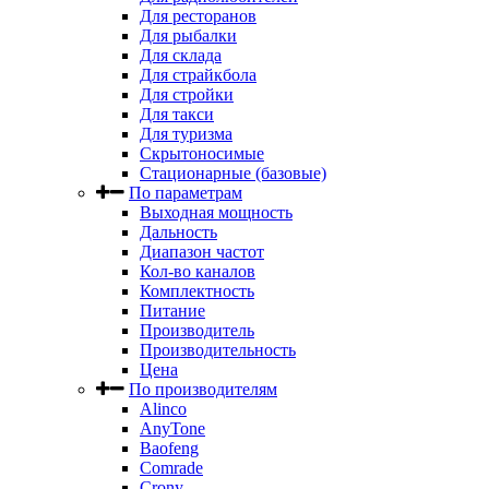
Для ресторанов
Для рыбалки
Для склада
Для страйкбола
Для стройки
Для такси
Для туризма
Скрытоносимые
Стационарные (базовые)
По параметрам
Выходная мощность
Дальность
Диапазон частот
Кол-во каналов
Комплектность
Питание
Производитель
Производительность
Цена
По производителям
Alinco
AnyTone
Baofeng
Comrade
Crony