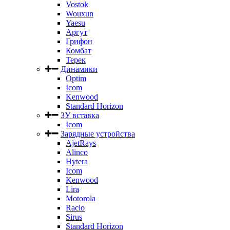
Vostok
Wouxun
Yaesu
Аргут
Грифон
Комбат
Терек
Динамики
Optim
Icom
Kenwood
Standard Horizon
ЗУ вставка
Icom
Зарядные устройства
AjetRays
Alinco
Hytera
Icom
Kenwood
Lira
Motorola
Racio
Sirus
Standard Horizon