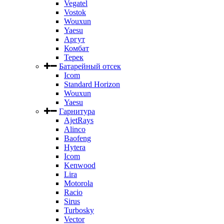
Vegatel
Vostok
Wouxun
Yaesu
Аргут
Комбат
Терек
Батарейный отсек
Icom
Standard Horizon
Wouxun
Yaesu
Гарнитура
AjetRays
Alinco
Baofeng
Hytera
Icom
Kenwood
Lira
Motorola
Racio
Sirus
Turbosky
Vector