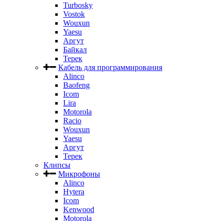
Turbosky
Vostok
Wouxun
Yaesu
Аргут
Байкал
Терек
Кабель для программирования
Alinco
Baofeng
Icom
Lira
Motorola
Racio
Wouxun
Yaesu
Аргут
Терек
Клипсы
Микрофоны
Alinco
Hytera
Icom
Kenwood
Motorola