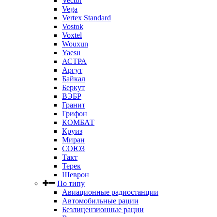
Vector
Vega
Vertex Standard
Vostok
Voxtel
Wouxun
Yaesu
АСТРА
Аргут
Байкал
Беркут
ВЭБР
Гранит
Грифон
КОМБАТ
Круиз
Миран
СОЮЗ
Такт
Терек
Шеврон
По типу
Авиационные радиостанции
Автомобильные рации
Безлицензионные рации