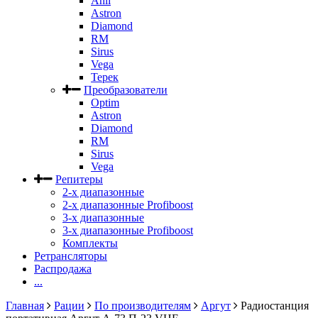
Anli
Astron
Diamond
RM
Sirus
Vega
Терек
Преобразователи
Optim
Astron
Diamond
RM
Sirus
Vega
Репитеры
2-х диапазонные
2-х диапазонные Profiboost
3-х диапазонные
3-х диапазонные Profiboost
Комплекты
Ретрансляторы
Распродажа
...
Главная
Рации
По производителям
Аргут
Радиостанция