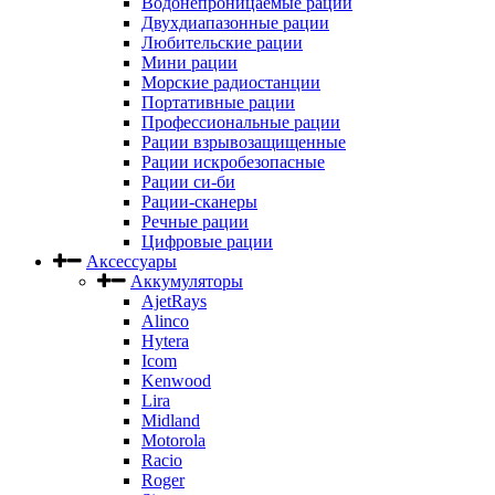
Водонепроницаемые рации
Двухдиапазонные рации
Любительские рации
Мини рации
Морские радиостанции
Портативные рации
Профессиональные рации
Рации взрывозащищенные
Рации искробезопасные
Рации си-би
Рации-сканеры
Речные рации
Цифровые рации
Аксессуары
Аккумуляторы
AjetRays
Alinco
Hytera
Icom
Kenwood
Lira
Midland
Motorola
Racio
Roger