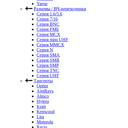
Yaesu
Разъемы / ВЧ-переходники
Серия 1.6/5.6
Серия 7/16
Серия BNC
Серия FME
Серия MCX
Серия mini UHF
Серия MMCX
Серия N
Серия SMA
Серия SMB
Серия SMP
Серия TNC
Серия UHF
Тангенты
Optim
AjetRays
Alinco
Hytera
Icom
Kenwood
Lira
Motorola
Racio