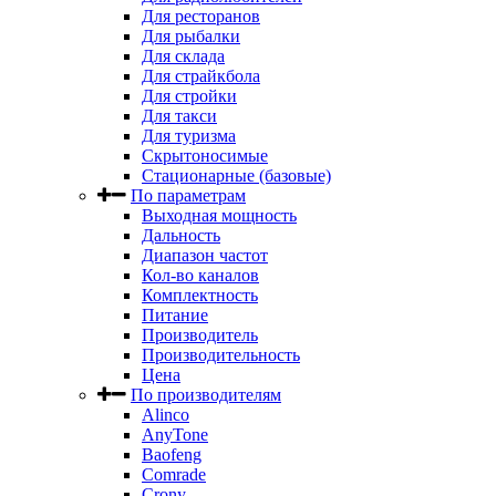
Для ресторанов
Для рыбалки
Для склада
Для страйкбола
Для стройки
Для такси
Для туризма
Скрытоносимые
Стационарные (базовые)
По параметрам
Выходная мощность
Дальность
Диапазон частот
Кол-во каналов
Комплектность
Питание
Производитель
Производительность
Цена
По производителям
Alinco
AnyTone
Baofeng
Comrade
Crony