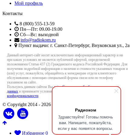
Мой профиль
Контакты
8 (800) 555-13-59
Пн—Пт: 09.00-19.00
Сб—Вс: выходной
info@radiokom.ru
Пункт выдачи: г. Санкт-Петербург, Внуковская ул., 2а
Данный интернет-сайт носит исключительно информационный характер и ни
при каких условиях не является публичной офертой, определяемой
положениями Статьи 437 (2) Гражданского кодекса Российской Федерации. Для
получения подробной информации о наличии и стоимости указанных товаров и
(или) услуг, пожалуйста, обращайтесь к менеджерам отдела клиентского
обслуживания с помощью специальной формы связи или по телефону
указанном на сайте.
Пользуясь данным сайтом Вы даёте
Согласие на обработку персональных
данных
и принимаете условия
Пользовательского соглашения
и
Политики
конфиденциальности
.
© Copyright 2014 - 2026 Radiokom.ru
Радиоком
Здравствуйте! Готовы помочь
вам. Напишите, пожалуйста,
если у вас появятся вопросы.
Избранное
0