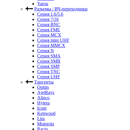
Yaesu
Разъемы / ВЧ-переходники
Серия 1.6/5.6
Серия 7/16
Серия BNC
Серия FME
Серия MCX
Серия mini UHF
Серия MMCX
Серия N
Серия SMA
Серия SMB
Серия SMP
Серия TNC
Серия UHF
Тангенты
Optim
AjetRays
Alinco
Hytera
Icom
Kenwood
Lira
Motorola
Racio