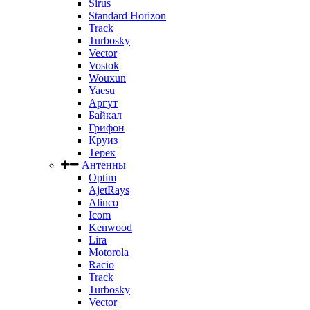
Sirus
Standard Horizon
Track
Turbosky
Vector
Vostok
Wouxun
Yaesu
Аргут
Байкал
Грифон
Круиз
Терек
Антенны
Optim
AjetRays
Alinco
Icom
Kenwood
Lira
Motorola
Racio
Track
Turbosky
Vector