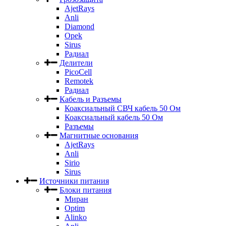
AjetRays
Anli
Diamond
Opek
Sirus
Радиал
Делители
PicoCell
Remotek
Радиал
Кабель и Разъемы
Коаксиальный СВЧ кабель 50 Ом
Коаксиальный кабель 50 Ом
Разъемы
Магнитные основания
AjetRays
Anli
Sirio
Sirus
Источники питания
Блоки питания
Миран
Optim
Alinko