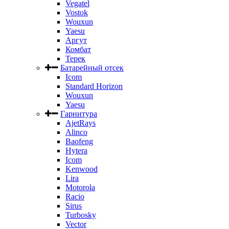
Vegatel
Vostok
Wouxun
Yaesu
Аргут
Комбат
Терек
Батарейный отсек
Icom
Standard Horizon
Wouxun
Yaesu
Гарнитура
AjetRays
Alinco
Baofeng
Hytera
Icom
Kenwood
Lira
Motorola
Racio
Sirus
Turbosky
Vector