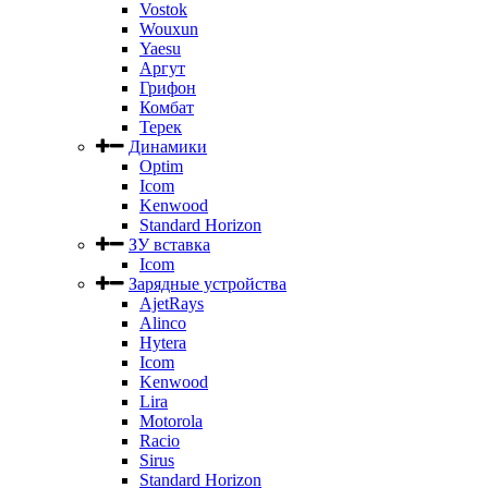
Vostok
Wouxun
Yaesu
Аргут
Грифон
Комбат
Терек
Динамики
Optim
Icom
Kenwood
Standard Horizon
ЗУ вставка
Icom
Зарядные устройства
AjetRays
Alinco
Hytera
Icom
Kenwood
Lira
Motorola
Racio
Sirus
Standard Horizon