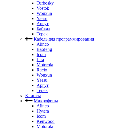
Turbosky
Vostok
Wouxun
Yaesu
Аргут
Байкал
Терек
Кабель для программирования
Alinco
Baofeng
Icom
Lira
Motorola
Racio
Wouxun
Yaesu
Аргут
Терек
Клипсы
Микрофоны
Alinco
Hytera
Icom
Kenwood
Motorola