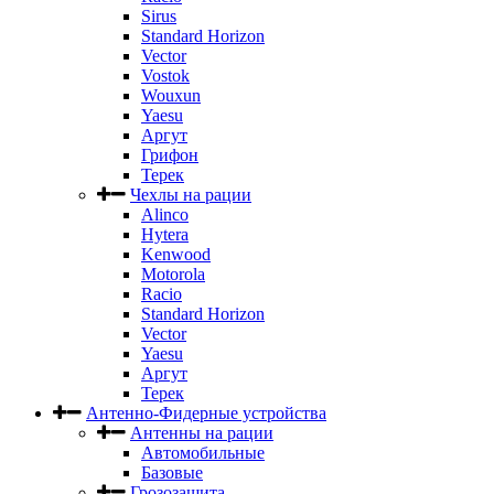
Sirus
Standard Horizon
Vector
Vostok
Wouxun
Yaesu
Аргут
Грифон
Терек
Чехлы на рации
Alinco
Hytera
Kenwood
Motorola
Racio
Standard Horizon
Vector
Yaesu
Аргут
Терек
Антенно-Фидерные устройства
Антенны на рации
Автомобильные
Базовые
Грозозащита