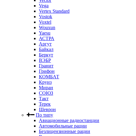
Vector
Vega
Vertex Standard
Vostok
Voxtel
Wouxun
Yaesu
АСТРА
Аргут
Байкал
Беркут
ВЭБР
Гранит
Грифон
КОМБАТ
Круиз
Миран
СОЮЗ
Такт
Терек
Шеврон
По типу
Авиационные радиостанции
Автомобильные рации
Безлицензионные рации