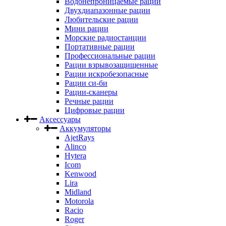
Водонепроницаемые рации
Двухдиапазонные рации
Любительские рации
Мини рации
Морские радиостанции
Портативные рации
Профессиональные рации
Рации взрывозащищенные
Рации искробезопасные
Рации си-би
Рации-сканеры
Речные рации
Цифровые рации
Аксессуары
Аккумуляторы
AjetRays
Alinco
Hytera
Icom
Kenwood
Lira
Midland
Motorola
Racio
Roger