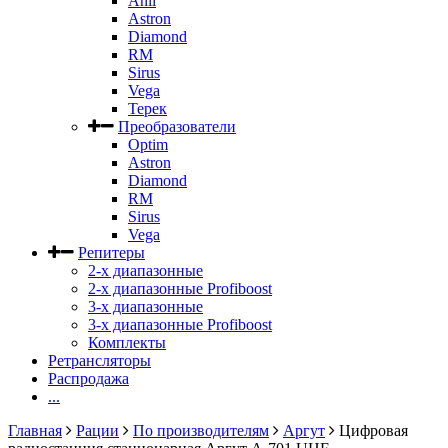
Anli
Astron
Diamond
RM
Sirus
Vega
Терек
Преобразователи
Optim
Astron
Diamond
RM
Sirus
Vega
Репитеры
2-х диапазонные
2-х диапазонные Profiboost
3-х диапазонные
3-х диапазонные Profiboost
Комплекты
Ретрансляторы
Распродажа
...
Главная
Рации
По производителям
Аргут
Цифровая