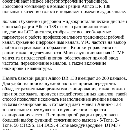
обеспечивает низкое энергопотребление трансивера.
Голосовой компандер в возимой рации Alinco DR-138
повышает качество голоса и подавляет помехи в аудиоканале.
Большой буквенно-цифровой жидкокристаллический дисплей
японской рации Alinco 138 с семью разновидностями
подсветки LCD дисплея, отображает все необходимые
параметры о работе профессионального трансивера: рабочий
канал, буквенно-цифровое имя канала, VFO частота на выбор
любого из режимов отображения. Кнопки управления на
рации также подсвечиваются. Многофункциональная DTMF
тангента с подсветкой кнопок, обеспечивает прямой ввод
частоты, переключение каналов, а также включение
блокировки клавиатуры.
Память базовой рации Alinco DR-138 вмещает до 200 каналов.
Для удобства поиска нужной частоты приемопередатчик
обладает различными режимами сканирования, также можно
при поиске задать пропуск незадействованных каналов, такой
способ позволяет исключать незаполненные ячейки каналов
из базы сканирования. Этот метод дает модели Алинко 138
значительное преимущество в увеличении скорости
сканирования частот. В стационарной рации представлен
большой выбор функций селективного вызова - 5-Tone, 2-
Tone, 50 CTCSS, 114 DCS, 4 Tone-международные, DTMF /