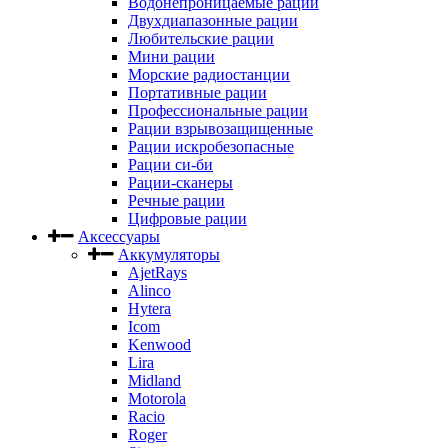
Водонепроницаемые рации
Двухдиапазонные рации
Любительские рации
Мини рации
Морские радиостанции
Портативные рации
Профессиональные рации
Рации взрывозащищенные
Рации искробезопасные
Рации си-би
Рации-сканеры
Речные рации
Цифровые рации
Аксессуары
Аккумуляторы
AjetRays
Alinco
Hytera
Icom
Kenwood
Lira
Midland
Motorola
Racio
Roger