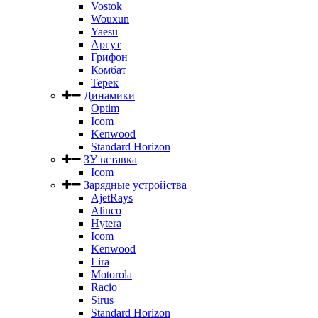
Vostok
Wouxun
Yaesu
Аргут
Грифон
Комбат
Терек
Динамики
Optim
Icom
Kenwood
Standard Horizon
ЗУ вставка
Icom
Зарядные устройства
AjetRays
Alinco
Hytera
Icom
Kenwood
Lira
Motorola
Racio
Sirus
Standard Horizon