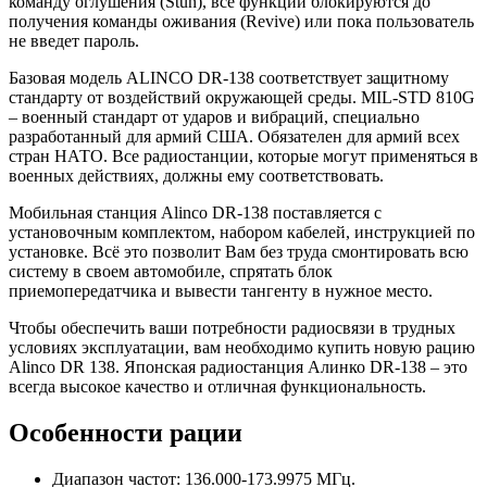
команду оглушения (Stun), все функции блокируются до
получения команды оживания (Revive) или пока пользователь
не введет пароль.
Базовая модель ALINCO DR-138 соответствует защитному
стандарту от воздействий окружающей среды. MIL-STD 810G
– военный стандарт от ударов и вибраций, специально
разработанный для армий США. Обязателен для армий всех
стран НАТО. Все радиостанции, которые могут применяться в
военных действиях, должны ему соответствовать.
Мобильная станция Alinco DR-138 поставляется с
установочным комплектом, набором кабелей, инструкцией по
установке. Всё это позволит Вам без труда смонтировать всю
систему в своем автомобиле, спрятать блок
приемопередатчика и вывести тангенту в нужное место.
Чтобы обеспечить ваши потребности радиосвязи в трудных
условиях эксплуатации, вам необходимо купить новую рацию
Alinco DR 138. Японская радиостанция Алинко DR-138 – это
всегда высокое качество и отличная функциональность.
Особенности рации
Диапазон частот: 136.000-173.9975 МГц.