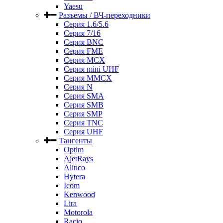
Yaesu
Разъемы / ВЧ-переходники
Серия 1.6/5.6
Серия 7/16
Серия BNC
Серия FME
Серия MCX
Серия mini UHF
Серия MMCX
Серия N
Серия SMA
Серия SMB
Серия SMP
Серия TNC
Серия UHF
Тангенты
Optim
AjetRays
Alinco
Hytera
Icom
Kenwood
Lira
Motorola
Racio