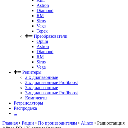
Anli
Astron
Diamond
RM
Sirus
Vega
Терек
Преобразователи
Optim
Astron
Diamond
RM
Sirus
Vega
Репитеры
2-х диапазонные
2-х диапазонные Profiboost
3-х диапазонные
3-х диапазонные Profiboost
Комплекты
Ретрансляторы
Распродажа
...
Главная
Рации
По производителям
Alinco
Радиостанция