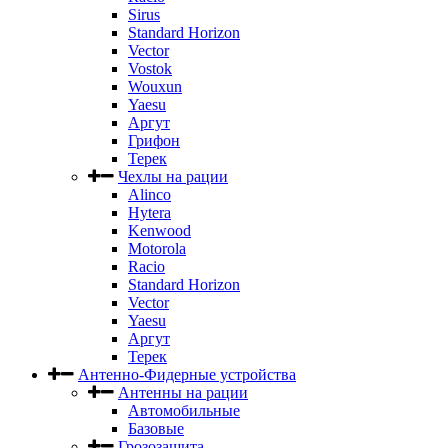
Sirus
Standard Horizon
Vector
Vostok
Wouxun
Yaesu
Аргут
Грифон
Терек
Чехлы на рации
Alinco
Hytera
Kenwood
Motorola
Racio
Standard Horizon
Vector
Yaesu
Аргут
Терек
Антенно-Фидерные устройства
Антенны на рации
Автомобильные
Базовые
Грозозащита