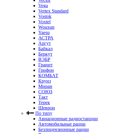
Vector
Vega
Vertex Standard
Vostok
Voxtel
Wouxun
Yaesu
АСТРА
Аргут
Байкал
Беркут
ВЭБР
Гранит
Грифон
КОМБАТ
Круиз
Миран
СОЮЗ
Такт
Терек
Шеврон
По типу
Авиационные радиостанции
Автомобильные рации
Безлицензионные рации