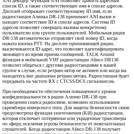
ANI декодер. Функция ANI позволяет хранить адресный
список ID, а также соответствующее имя в списке адресов.
Дисплей отображает соответствующему ID имя, если
радиостанция Алинка DR-138 принимает ANI вызов и
находит соответствие ID в списке адресов. Система ID
адресов позволяет совершать вызовы конкретному
пользователю или группе пользователей. Мобильная рация
DR-138 автоматически отправляет свой номер ID, когда
нажата кнопка PTT. На дисплее принимающей рации,
высвечиваются ID адрес, что позволяет идентифицировать
звонящего во время приема сообщений. TALK Around
функция в мобильной VHF радиостанции Alinco DR138
позволит общаться с другими радиостанциями в вашей
группе в случае, если ретранслятор не активен или когда вы
находитесь вне диапазона ретранслятора. Радиостанция будет
передавать на частоте RX с CTCSS/DCS сигналингом.
При необходимости обеспечения повышенного уровня
конфиденциальности в рации Алинко DR-138 при
проведении сеанса радиосвязи, возможно использование
скремблера инверсного типа. Для защиты безопасности связи
предусмотрена функция уничтожения (Kill) радиостанции,
которая отключает потерянные или украденные трансиверы
по эфиру, исключая угрозы безопасности от нежелательных
слушателей. Когда радиостанция Alinco DR-138 получает