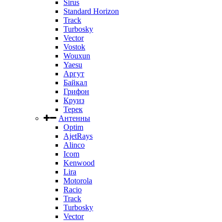
Sirus
Standard Horizon
Track
Turbosky
Vector
Vostok
Wouxun
Yaesu
Аргут
Байкал
Грифон
Круиз
Терек
Антенны
Optim
AjetRays
Alinco
Icom
Kenwood
Lira
Motorola
Racio
Track
Turbosky
Vector