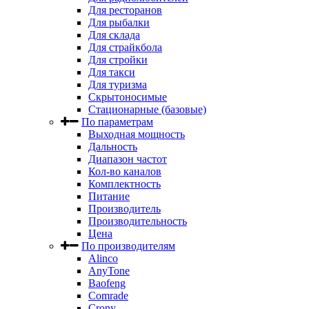
Для ресторанов
Для рыбалки
Для склада
Для страйкбола
Для стройки
Для такси
Для туризма
Скрытоносимые
Стационарные (базовые)
По параметрам
Выходная мощность
Дальность
Диапазон частот
Кол-во каналов
Комплектность
Питание
Производитель
Производительность
Цена
По производителям
Alinco
AnyTone
Baofeng
Comrade
Crony