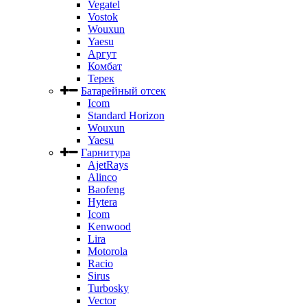
Vegatel
Vostok
Wouxun
Yaesu
Аргут
Комбат
Терек
Батарейный отсек
Icom
Standard Horizon
Wouxun
Yaesu
Гарнитура
AjetRays
Alinco
Baofeng
Hytera
Icom
Kenwood
Lira
Motorola
Racio
Sirus
Turbosky
Vector