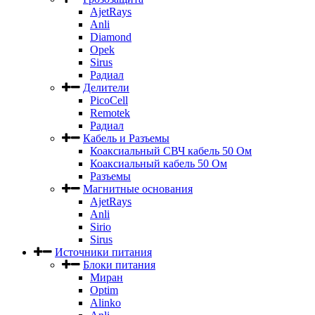
AjetRays
Anli
Diamond
Opek
Sirus
Радиал
Делители
PicoCell
Remotek
Радиал
Кабель и Разъемы
Коаксиальный СВЧ кабель 50 Ом
Коаксиальный кабель 50 Ом
Разъемы
Магнитные основания
AjetRays
Anli
Sirio
Sirus
Источники питания
Блоки питания
Миран
Optim
Alinko