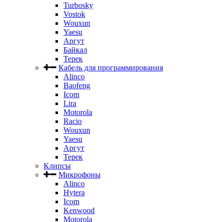
Turbosky
Vostok
Wouxun
Yaesu
Аргут
Байкал
Терек
Кабель для программирования
Alinco
Baofeng
Icom
Lira
Motorola
Racio
Wouxun
Yaesu
Аргут
Терек
Клипсы
Микрофоны
Alinco
Hytera
Icom
Kenwood
Motorola