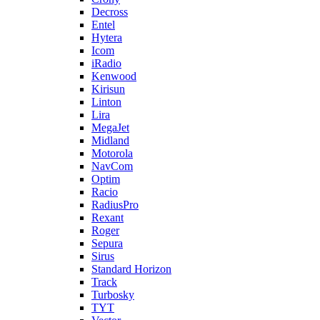
Decross
Entel
Hytera
Icom
iRadio
Kenwood
Kirisun
Linton
Lira
MegaJet
Midland
Motorola
NavCom
Optim
Racio
RadiusPro
Rexant
Roger
Sepura
Sirus
Standard Horizon
Track
Turbosky
TYT