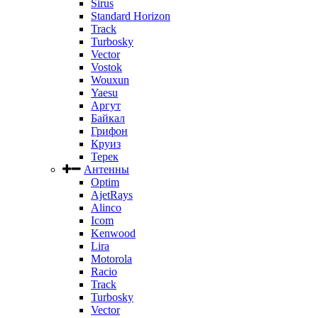
Sirus
Standard Horizon
Track
Turbosky
Vector
Vostok
Wouxun
Yaesu
Аргут
Байкал
Грифон
Круиз
Терек
Антенны
Optim
AjetRays
Alinco
Icom
Kenwood
Lira
Motorola
Racio
Track
Turbosky
Vector