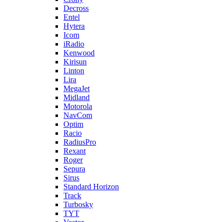
Decross
Entel
Hytera
Icom
iRadio
Kenwood
Kirisun
Linton
Lira
MegaJet
Midland
Motorola
NavCom
Optim
Racio
RadiusPro
Rexant
Roger
Sepura
Sirus
Standard Horizon
Track
Turbosky
TYT