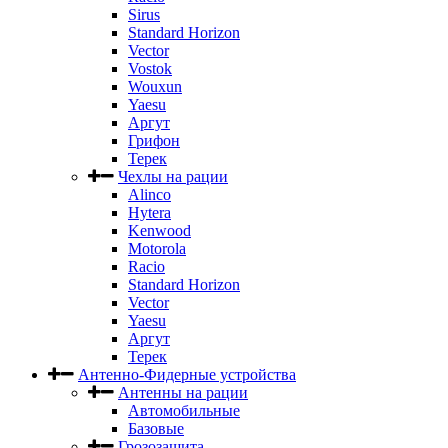
Sirus
Standard Horizon
Vector
Vostok
Wouxun
Yaesu
Аргут
Грифон
Терек
Чехлы на рации
Alinco
Hytera
Kenwood
Motorola
Racio
Standard Horizon
Vector
Yaesu
Аргут
Терек
Антенно-Фидерные устройства
Антенны на рации
Автомобильные
Базовые
Грозозащита