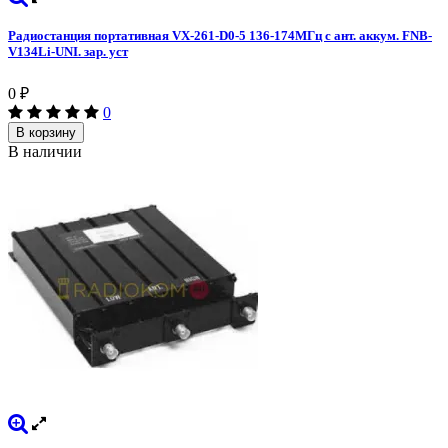
Радиостанция портативная VX-261-D0-5 136-174МГц с ант. аккум. FNB-
V134Li-UNI. зар. уст
0
₽
0
В корзину
В наличии