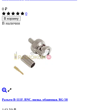
0
₽
0
В корзину
В наличии
Разъем B-111F. BNC. вилка. обжимная. RG-58
143,50
₽