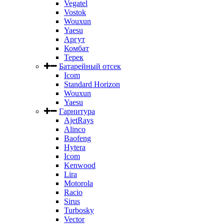
Vegatel
Vostok
Wouxun
Yaesu
Аргут
Комбат
Терек
Батарейный отсек
Icom
Standard Horizon
Wouxun
Yaesu
Гарнитура
AjetRays
Alinco
Baofeng
Hytera
Icom
Kenwood
Lira
Motorola
Racio
Sirus
Turbosky
Vector