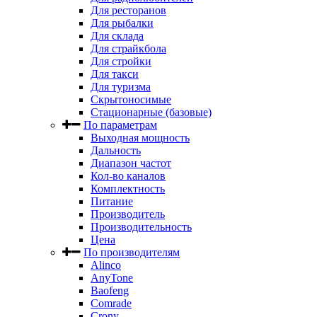
Для ресторанов
Для рыбалки
Для склада
Для страйкбола
Для стройки
Для такси
Для туризма
Скрытоносимые
Стационарные (базовые)
По параметрам
Выходная мощность
Дальность
Диапазон частот
Кол-во каналов
Комплектность
Питание
Производитель
Производительность
Цена
По производителям
Alinco
AnyTone
Baofeng
Comrade
Crony