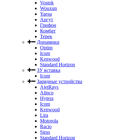
Vostok
Wouxun
Yaesu
Аргут
Грифон
Комбат
Терек
Динамики
Optim
Icom
Kenwood
Standard Horizon
ЗУ вставка
Icom
Зарядные устройства
AjetRays
Alinco
Hytera
Icom
Kenwood
Lira
Motorola
Racio
Sirus
Standard Horizon