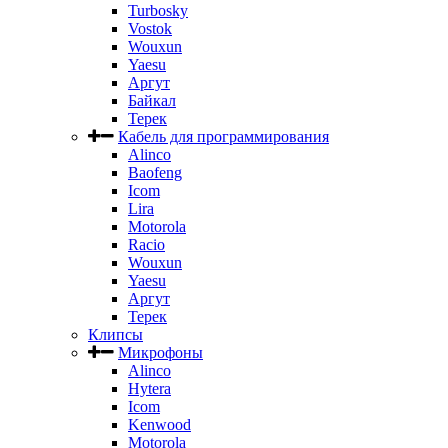
Turbosky
Vostok
Wouxun
Yaesu
Аргут
Байкал
Терек
Кабель для программирования
Alinco
Baofeng
Icom
Lira
Motorola
Racio
Wouxun
Yaesu
Аргут
Терек
Клипсы
Микрофоны
Alinco
Hytera
Icom
Kenwood
Motorola