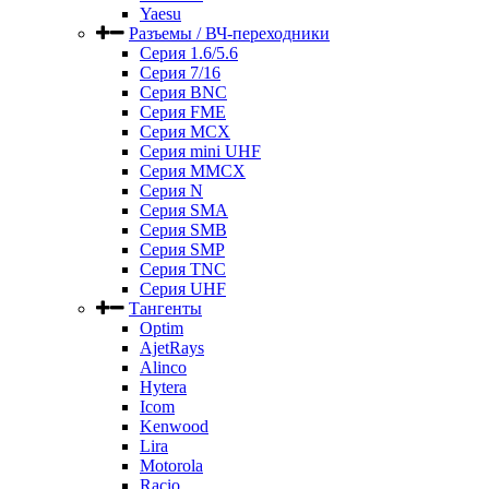
Yaesu
Разъемы / ВЧ-переходники
Серия 1.6/5.6
Серия 7/16
Серия BNC
Серия FME
Серия MCX
Серия mini UHF
Серия MMCX
Серия N
Серия SMA
Серия SMB
Серия SMP
Серия TNC
Серия UHF
Тангенты
Optim
AjetRays
Alinco
Hytera
Icom
Kenwood
Lira
Motorola
Racio