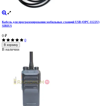
Кабель для программирования мобильных станций USB (OPC-1122U)
SIRIUS
0
₽
0
В корзину
В наличии