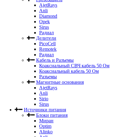
AjetRays
Anli
Diamond
Opek
Sirus
Радиал
Делители
PicoCell
Remotek
Радиал
Кабель и Разъемы
Коаксиальный СВЧ кабель 50 Ом
Коаксиальный кабель 50 Ом
Разъемы
Магнитные основания
AjetRays
Anli
Sirio
Sirus
Источники питания
Блоки питания
Миран
Optim
Alinko