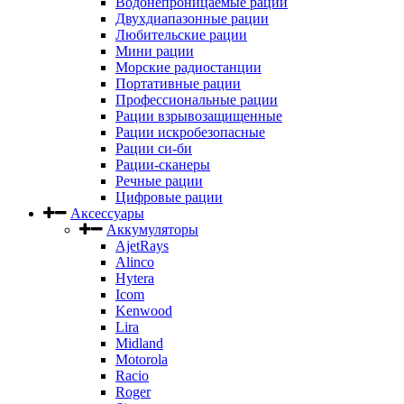
Водонепроницаемые рации
Двухдиапазонные рации
Любительские рации
Мини рации
Морские радиостанции
Портативные рации
Профессиональные рации
Рации взрывозащищенные
Рации искробезопасные
Рации си-би
Рации-сканеры
Речные рации
Цифровые рации
Аксессуары
Аккумуляторы
AjetRays
Alinco
Hytera
Icom
Kenwood
Lira
Midland
Motorola
Racio
Roger