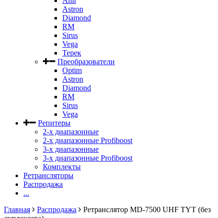
Anli
Astron
Diamond
RM
Sirus
Vega
Терек
Преобразователи
Optim
Astron
Diamond
RM
Sirus
Vega
Репитеры
2-х диапазонные
2-х диапазонные Profiboost
3-х диапазонные
3-х диапазонные Profiboost
Комплекты
Ретрансляторы
Распродажа
...
Главная
Распродажа
Ретранслятор MD-7500 UHF TYT (без