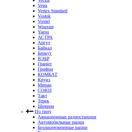
Vector
Vega
Vertex Standard
Vostok
Voxtel
Wouxun
Yaesu
АСТРА
Аргут
Байкал
Беркут
ВЭБР
Гранит
Грифон
КОМБАТ
Круиз
Миран
СОЮЗ
Такт
Терек
Шеврон
По типу
Авиационные радиостанции
Автомобильные рации
Безлицензионные рации