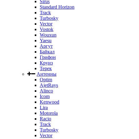
Sirus
Standard Horizon
Track
Turbosky
Vector
Vostok
Wouxun
Yaesu
Аргут
Байкал
Грифон
Круиз
Терек
Антенны
Optim
AjetRays
Alinco
Icom
Kenwood
Lira
Motorola
Racio
Track
Turbosky
Vector