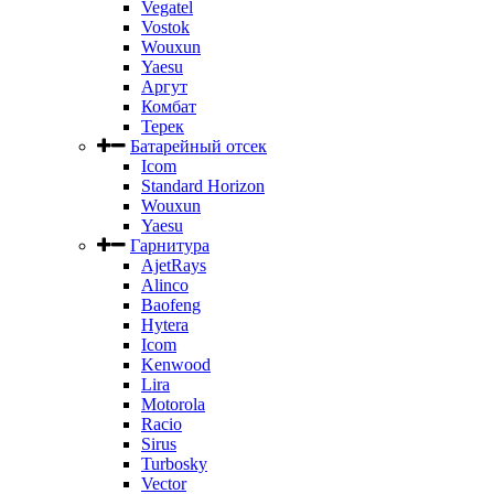
Vegatel
Vostok
Wouxun
Yaesu
Аргут
Комбат
Терек
Батарейный отсек
Icom
Standard Horizon
Wouxun
Yaesu
Гарнитура
AjetRays
Alinco
Baofeng
Hytera
Icom
Kenwood
Lira
Motorola
Racio
Sirus
Turbosky
Vector