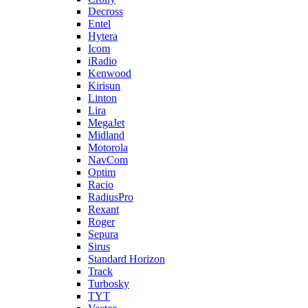
Decross
Entel
Hytera
Icom
iRadio
Kenwood
Kirisun
Linton
Lira
MegaJet
Midland
Motorola
NavCom
Optim
Racio
RadiusPro
Rexant
Roger
Sepura
Sirus
Standard Horizon
Track
Turbosky
TYT