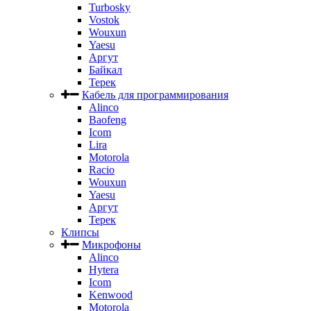
Turbosky
Vostok
Wouxun
Yaesu
Аргут
Байкал
Терек
Кабель для программирования
Alinco
Baofeng
Icom
Lira
Motorola
Racio
Wouxun
Yaesu
Аргут
Терек
Клипсы
Микрофоны
Alinco
Hytera
Icom
Kenwood
Motorola