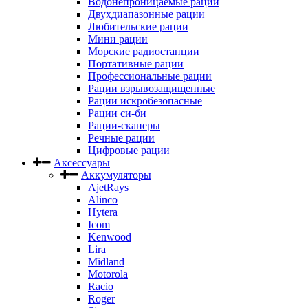
Водонепроницаемые рации
Двухдиапазонные рации
Любительские рации
Мини рации
Морские радиостанции
Портативные рации
Профессиональные рации
Рации взрывозащищенные
Рации искробезопасные
Рации си-би
Рации-сканеры
Речные рации
Цифровые рации
Аксессуары
Аккумуляторы
AjetRays
Alinco
Hytera
Icom
Kenwood
Lira
Midland
Motorola
Racio
Roger