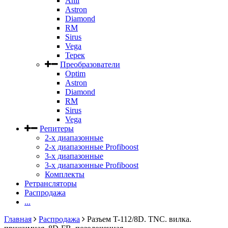
Anli
Astron
Diamond
RM
Sirus
Vega
Терек
Преобразователи
Optim
Astron
Diamond
RM
Sirus
Vega
Репитеры
2-х диапазонные
2-х диапазонные Profiboost
3-х диапазонные
3-х диапазонные Profiboost
Комплекты
Ретрансляторы
Распродажа
...
Главная
Распродажа
Разъем T-112/8D. TNC. вилка.