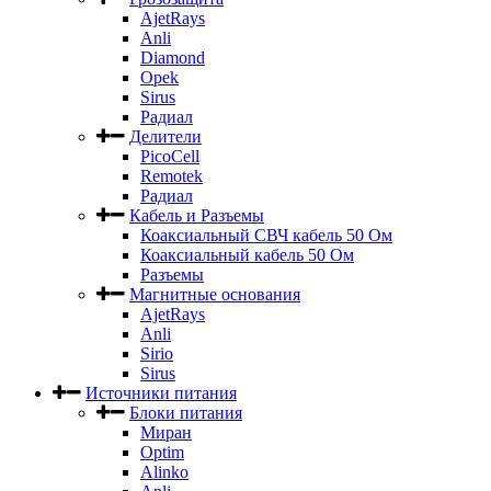
AjetRays
Anli
Diamond
Opek
Sirus
Радиал
Делители
PicoCell
Remotek
Радиал
Кабель и Разъемы
Коаксиальный СВЧ кабель 50 Ом
Коаксиальный кабель 50 Ом
Разъемы
Магнитные основания
AjetRays
Anli
Sirio
Sirus
Источники питания
Блоки питания
Миран
Optim
Alinko