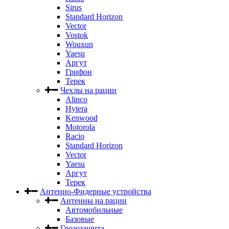
Sirus
Standard Horizon
Vector
Vostok
Wouxun
Yaesu
Аргут
Грифон
Терек
Чехлы на рации
Alinco
Hytera
Kenwood
Motorola
Racio
Standard Horizon
Vector
Yaesu
Аргут
Терек
Антенно-Фидерные устройства
Антенны на рации
Автомобильные
Базовые
Грозозащита