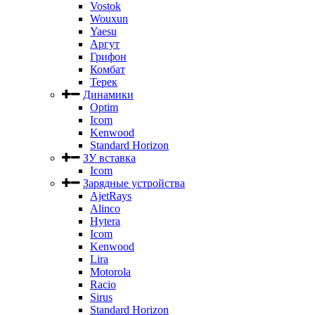
Vostok
Wouxun
Yaesu
Аргут
Грифон
Комбат
Терек
Динамики
Optim
Icom
Kenwood
Standard Horizon
ЗУ вставка
Icom
Зарядные устройства
AjetRays
Alinco
Hytera
Icom
Kenwood
Lira
Motorola
Racio
Sirus
Standard Horizon