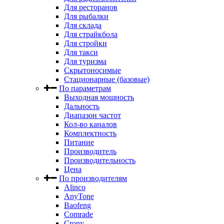
Для ресторанов
Для рыбалки
Для склада
Для страйкбола
Для стройки
Для такси
Для туризма
Скрытоносимые
Стационарные (базовые)
По параметрам
Выходная мощность
Дальность
Диапазон частот
Кол-во каналов
Комплектность
Питание
Производитель
Производительность
Цена
По производителям
Alinco
AnyTone
Baofeng
Comrade
Crony