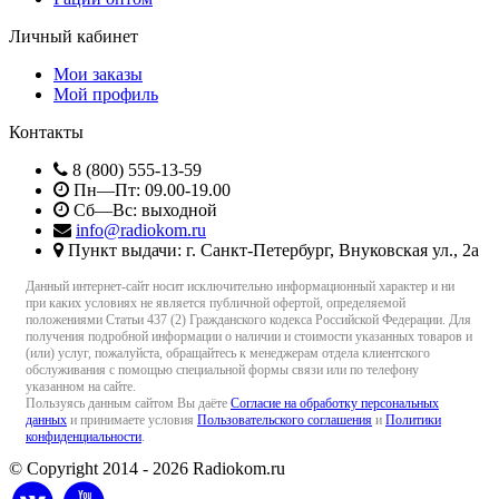
Личный кабинет
Мои заказы
Мой профиль
Контакты
8 (800) 555-13-59
Пн—Пт: 09.00-19.00
Сб—Вс: выходной
info@radiokom.ru
Пункт выдачи: г. Санкт-Петербург, Внуковская ул., 2а
Данный интернет-сайт носит исключительно информационный характер и ни
при каких условиях не является публичной офертой, определяемой
положениями Статьи 437 (2) Гражданского кодекса Российской Федерации. Для
получения подробной информации о наличии и стоимости указанных товаров и
(или) услуг, пожалуйста, обращайтесь к менеджерам отдела клиентского
обслуживания с помощью специальной формы связи или по телефону
указанном на сайте.
Пользуясь данным сайтом Вы даёте
Согласие на обработку персональных
данных
и принимаете условия
Пользовательского соглашения
и
Политики
конфиденциальности
.
© Copyright 2014 - 2026 Radiokom.ru