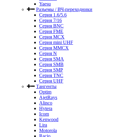
Yaesu
Разъемы / ВЧ-переходники
Серия 1.6/5.6
Серия 7/16
Серия BNC
Серия FME
Серия MCX
Серия mini UHF
Серия MMCX
Серия N
Серия SMA
Серия SMB
Серия SMP
Серия TNC
Серия UHF
Тангенты
Optim
AjetRays
Alinco
Hytera
Icom
Kenwood
Lira
Motorola
Racio