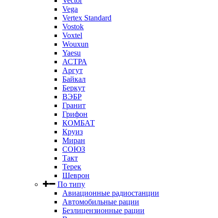
Vector
Vega
Vertex Standard
Vostok
Voxtel
Wouxun
Yaesu
АСТРА
Аргут
Байкал
Беркут
ВЭБР
Гранит
Грифон
КОМБАТ
Круиз
Миран
СОЮЗ
Такт
Терек
Шеврон
По типу
Авиационные радиостанции
Автомобильные рации
Безлицензионные рации