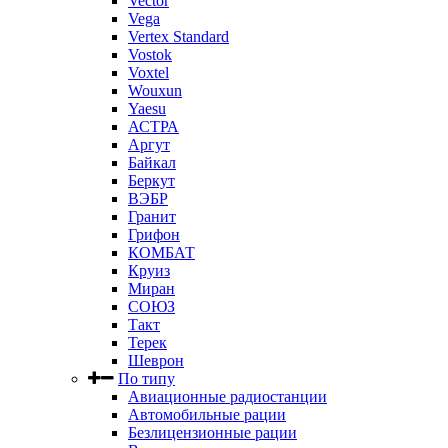
Vector
Vega
Vertex Standard
Vostok
Voxtel
Wouxun
Yaesu
АСТРА
Аргут
Байкал
Беркут
ВЭБР
Гранит
Грифон
КОМБАТ
Круиз
Миран
СОЮЗ
Такт
Терек
Шеврон
По типу
Авиационные радиостанции
Автомобильные рации
Безлицензионные рации