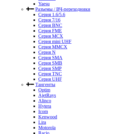
Yaesu
Разъемы / ВЧ-переходники
Серия 1.6/5.6
Серия 7/16
Серия BNC
Серия FME
Серия MCX
Серия mini UHF
Серия MMCX
Серия N
Серия SMA
Серия SMB
Серия SMP
Серия TNC
Серия UHF
Тангенты
Optim
AjetRays
Alinco
Hytera
Icom
Kenwood
Lira
Motorola
Racio