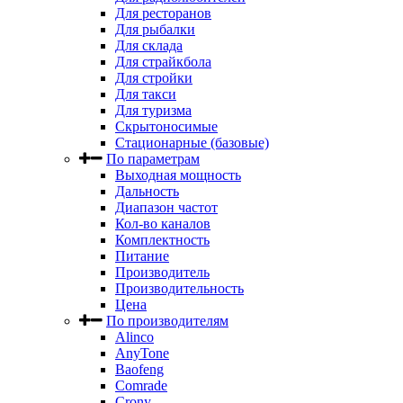
Для ресторанов
Для рыбалки
Для склада
Для страйкбола
Для стройки
Для такси
Для туризма
Скрытоносимые
Стационарные (базовые)
По параметрам
Выходная мощность
Дальность
Диапазон частот
Кол-во каналов
Комплектность
Питание
Производитель
Производительность
Цена
По производителям
Alinco
AnyTone
Baofeng
Comrade
Crony