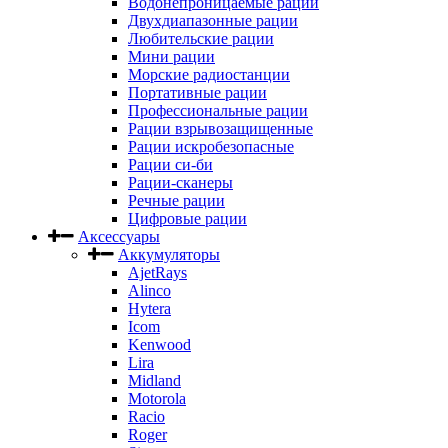
Водонепроницаемые рации
Двухдиапазонные рации
Любительские рации
Мини рации
Морские радиостанции
Портативные рации
Профессиональные рации
Рации взрывозащищенные
Рации искробезопасные
Рации си-би
Рации-сканеры
Речные рации
Цифровые рации
Аксессуары
Аккумуляторы
AjetRays
Alinco
Hytera
Icom
Kenwood
Lira
Midland
Motorola
Racio
Roger