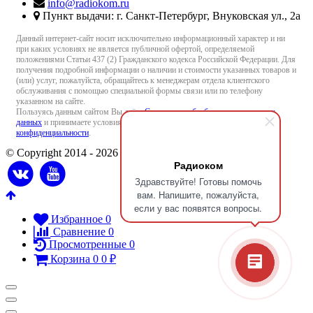
info@radiokom.ru
Пункт выдачи: г. Санкт-Петербург, Внуковская ул., 2а
Данный интернет-сайт носит исключительно информационный характер и ни
при каких условиях не является публичной офертой, определяемой
положениями Статьи 437 (2) Гражданского кодекса Российской Федерации. Для
получения подробной информации о наличии и стоимости указанных товаров и
(или) услуг, пожалуйста, обращайтесь к менеджерам отдела клиентского
обслуживания с помощью специальной формы связи или по телефону
указанном на сайте.
Пользуясь данным сайтом Вы даёте
Согласие на обработку персональных
данных
и принимаете условия
Пользовательского соглашения
и
Политики
конфиденциальности
.
© Copyright 2014 - 2026 Radiokom.ru
Радиоком
Здравствуйте! Готовы помочь
вам. Напишите, пожалуйста,
если у вас появятся вопросы.
Избранное
0
Сравнение
0
Просмотренные
0
Корзина
0
0
₽