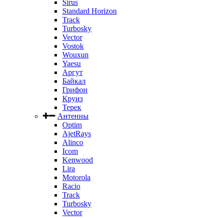
Sirus
Standard Horizon
Track
Turbosky
Vector
Vostok
Wouxun
Yaesu
Аргут
Байкал
Грифон
Круиз
Терек
Антенны
Optim
AjetRays
Alinco
Icom
Kenwood
Lira
Motorola
Racio
Track
Turbosky
Vector