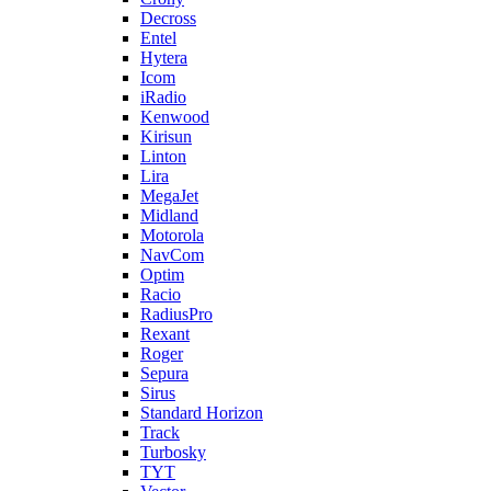
Decross
Entel
Hytera
Icom
iRadio
Kenwood
Kirisun
Linton
Lira
MegaJet
Midland
Motorola
NavCom
Optim
Racio
RadiusPro
Rexant
Roger
Sepura
Sirus
Standard Horizon
Track
Turbosky
TYT