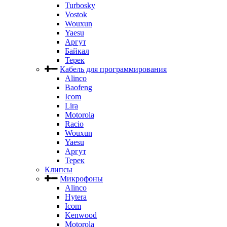
Turbosky
Vostok
Wouxun
Yaesu
Аргут
Байкал
Терек
Кабель для программирования
Alinco
Baofeng
Icom
Lira
Motorola
Racio
Wouxun
Yaesu
Аргут
Терек
Клипсы
Микрофоны
Alinco
Hytera
Icom
Kenwood
Motorola