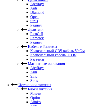
AjetRays
Anli
Diamond
Opek
Sirus
Радиал
Делители
PicoCell
Remotek
Радиал
Кабель и Разъемы
Коаксиальный СВЧ кабель 50 Ом
Коаксиальный кабель 50 Ом
Разъемы
Магнитные основания
AjetRays
Anli
Sirio
Sirus
Источники питания
Блоки питания
Миран
Optim
Alinko