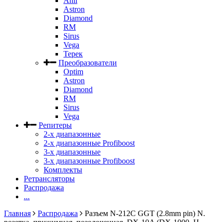
Anli
Astron
Diamond
RM
Sirus
Vega
Терек
Преобразователи
Optim
Astron
Diamond
RM
Sirus
Vega
Репитеры
2-х диапазонные
2-х диапазонные Profiboost
3-х диапазонные
3-х диапазонные Profiboost
Комплекты
Ретрансляторы
Распродажа
...
Главная
Распродажа
Разъем N-212C GGT (2.8mm pin) N.