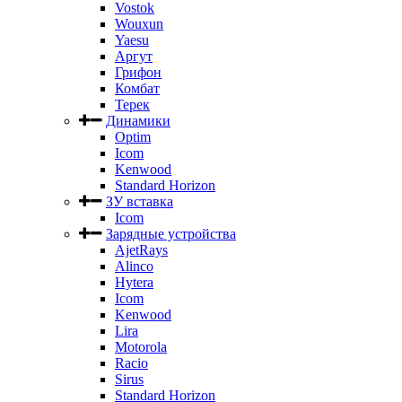
Vostok
Wouxun
Yaesu
Аргут
Грифон
Комбат
Терек
Динамики
Optim
Icom
Kenwood
Standard Horizon
ЗУ вставка
Icom
Зарядные устройства
AjetRays
Alinco
Hytera
Icom
Kenwood
Lira
Motorola
Racio
Sirus
Standard Horizon