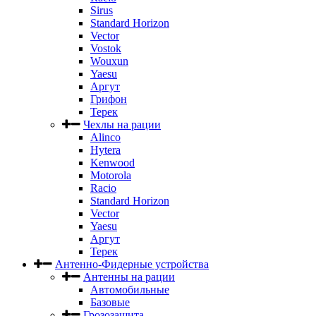
Sirus
Standard Horizon
Vector
Vostok
Wouxun
Yaesu
Аргут
Грифон
Терек
Чехлы на рации
Alinco
Hytera
Kenwood
Motorola
Racio
Standard Horizon
Vector
Yaesu
Аргут
Терек
Антенно-Фидерные устройства
Антенны на рации
Автомобильные
Базовые
Грозозащита