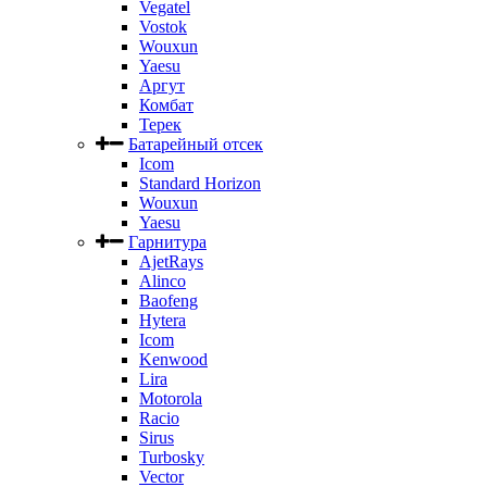
Vegatel
Vostok
Wouxun
Yaesu
Аргут
Комбат
Терек
Батарейный отсек
Icom
Standard Horizon
Wouxun
Yaesu
Гарнитура
AjetRays
Alinco
Baofeng
Hytera
Icom
Kenwood
Lira
Motorola
Racio
Sirus
Turbosky
Vector