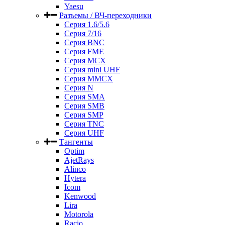
Yaesu
Разъемы / ВЧ-переходники
Серия 1.6/5.6
Серия 7/16
Серия BNC
Серия FME
Серия MCX
Серия mini UHF
Серия MMCX
Серия N
Серия SMA
Серия SMB
Серия SMP
Серия TNC
Серия UHF
Тангенты
Optim
AjetRays
Alinco
Hytera
Icom
Kenwood
Lira
Motorola
Racio