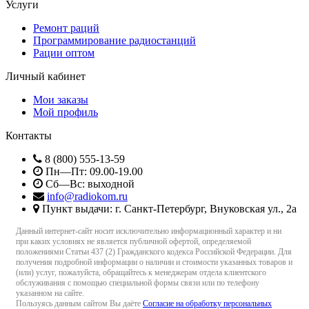
Услуги
Ремонт раций
Программирование радиостанций
Рации оптом
Личный кабинет
Мои заказы
Мой профиль
Контакты
8 (800) 555-13-59
Пн—Пт: 09.00-19.00
Сб—Вс: выходной
info@radiokom.ru
Пункт выдачи: г. Санкт-Петербург, Внуковская ул., 2а
Данный интернет-сайт носит исключительно информационный характер и ни
при каких условиях не является публичной офертой, определяемой
положениями Статьи 437 (2) Гражданского кодекса Российской Федерации. Для
получения подробной информации о наличии и стоимости указанных товаров и
(или) услуг, пожалуйста, обращайтесь к менеджерам отдела клиентского
обслуживания с помощью специальной формы связи или по телефону
указанном на сайте.
Пользуясь данным сайтом Вы даёте
Согласие на обработку персональных