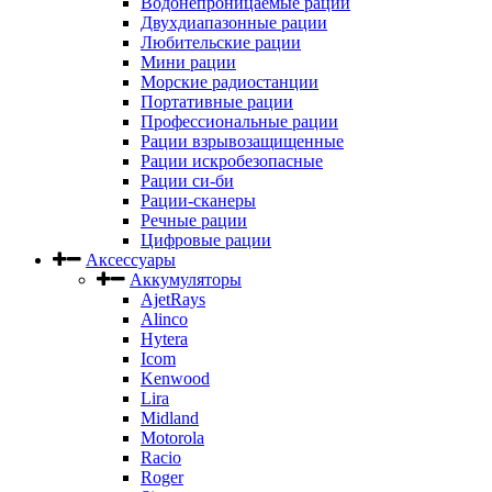
Водонепроницаемые рации
Двухдиапазонные рации
Любительские рации
Мини рации
Морские радиостанции
Портативные рации
Профессиональные рации
Рации взрывозащищенные
Рации искробезопасные
Рации си-би
Рации-сканеры
Речные рации
Цифровые рации
Аксессуары
Аккумуляторы
AjetRays
Alinco
Hytera
Icom
Kenwood
Lira
Midland
Motorola
Racio
Roger