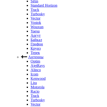
Sirus
Standard Horizon
Track
Turbosky
Vector
Vostok
Wouxun
Yaesu
Аргут
Байкал
Грифон
Круиз
Терек
Антенны
Optim
AjetRays
Alinco
Icom
Kenwood
Lira
Motorola
Racio
Track
Turbosky
Vector