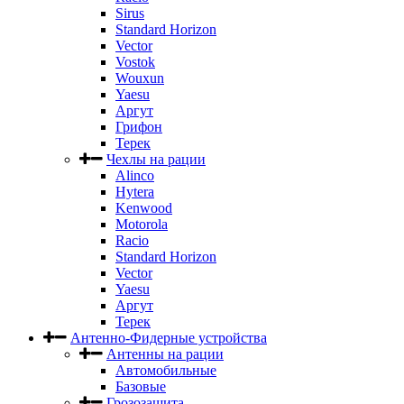
Sirus
Standard Horizon
Vector
Vostok
Wouxun
Yaesu
Аргут
Грифон
Терек
Чехлы на рации
Alinco
Hytera
Kenwood
Motorola
Racio
Standard Horizon
Vector
Yaesu
Аргут
Терек
Антенно-Фидерные устройства
Антенны на рации
Автомобильные
Базовые
Грозозащита