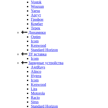
Vostok
Wouxun
Yaesu
Аргут
Грифон
Комбат
Терек
Динамики
Optim
Icom
Kenwood
Standard Horizon
ЗУ вставка
Icom
Зарядные устройства
AjetRays
Alinco
Hytera
Icom
Kenwood
Lira
Motorola
Racio
Sirus
Standard Horizon