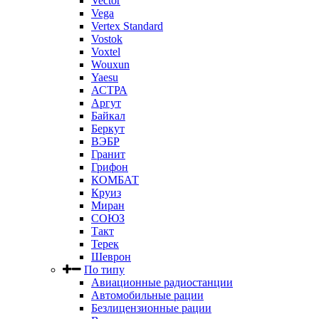
Vector
Vega
Vertex Standard
Vostok
Voxtel
Wouxun
Yaesu
АСТРА
Аргут
Байкал
Беркут
ВЭБР
Гранит
Грифон
КОМБАТ
Круиз
Миран
СОЮЗ
Такт
Терек
Шеврон
По типу
Авиационные радиостанции
Автомобильные рации
Безлицензионные рации