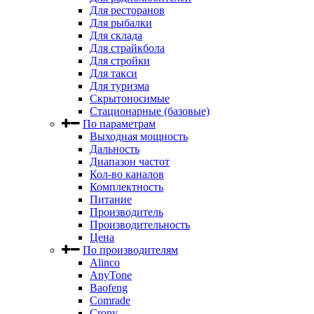
Для ресторанов
Для рыбалки
Для склада
Для страйкбола
Для стройки
Для такси
Для туризма
Скрытоносимые
Стационарные (базовые)
По параметрам
Выходная мощность
Дальность
Диапазон частот
Кол-во каналов
Комплектность
Питание
Производитель
Производительность
Цена
По производителям
Alinco
AnyTone
Baofeng
Comrade
Crony