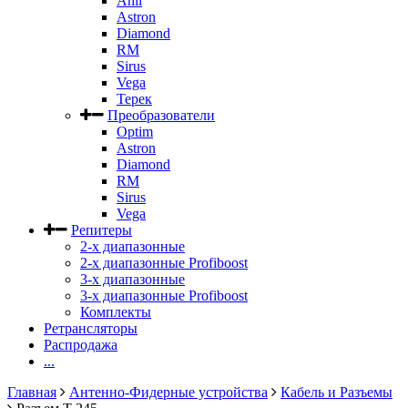
Anli
Astron
Diamond
RM
Sirus
Vega
Терек
Преобразователи
Optim
Astron
Diamond
RM
Sirus
Vega
Репитеры
2-х диапазонные
2-х диапазонные Profiboost
3-х диапазонные
3-х диапазонные Profiboost
Комплекты
Ретрансляторы
Распродажа
...
Главная
Антенно-Фидерные устройства
Кабель и Разъемы