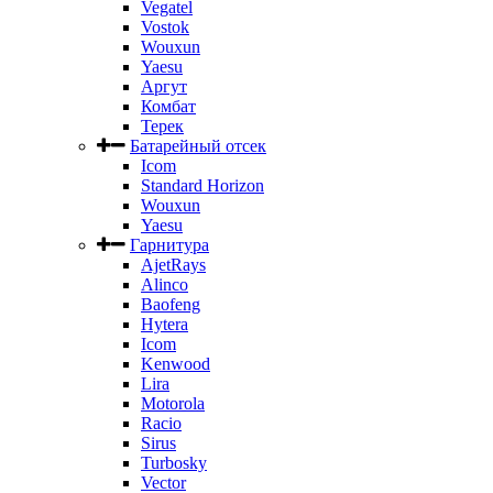
Vegatel
Vostok
Wouxun
Yaesu
Аргут
Комбат
Терек
Батарейный отсек
Icom
Standard Horizon
Wouxun
Yaesu
Гарнитура
AjetRays
Alinco
Baofeng
Hytera
Icom
Kenwood
Lira
Motorola
Racio
Sirus
Turbosky
Vector