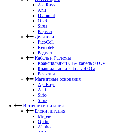
AjetRays
Anli
Diamond
Opek
Sirus
Радиал
Делители
PicoCell
Remotek
Радиал
Кабель и Разъемы
Коаксиальный СВЧ кабель 50 Ом
Коаксиальный кабель 50 Ом
Разъемы
Магнитные основания
AjetRays
Anli
Sirio
Sirus
Источники питания
Блоки питания
Миран
Optim
Alinko