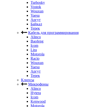
Turbosky
Vostok
Wouxun
Yaesu
Аргут
Байкал
Терек
Кабель для программирования
Alinco
Baofeng
Icom
Lira
Motorola
Racio
Wouxun
Yaesu
Аргут
Терек
Клипсы
Микрофоны
Alinco
Hytera
Icom
Kenwood
Motorola