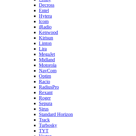
Decross
Entel
Hytera
Icom
iRadio
Kenwood
Kirisun
Linton
Lira
MegaJet
Midland
Motorola
NavCom
Optim
Racio
RadiusPro
Rexant
Roger
Sepura
Sirus
Standard Horizon
Track
Turbosky
TYT