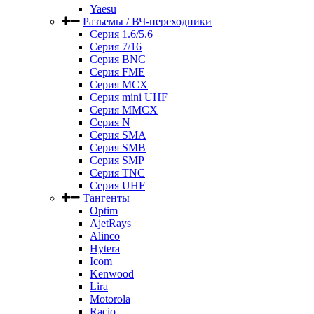
Yaesu
Разъемы / ВЧ-переходники
Серия 1.6/5.6
Серия 7/16
Серия BNC
Серия FME
Серия MCX
Серия mini UHF
Серия MMCX
Серия N
Серия SMA
Серия SMB
Серия SMP
Серия TNC
Серия UHF
Тангенты
Optim
AjetRays
Alinco
Hytera
Icom
Kenwood
Lira
Motorola
Racio