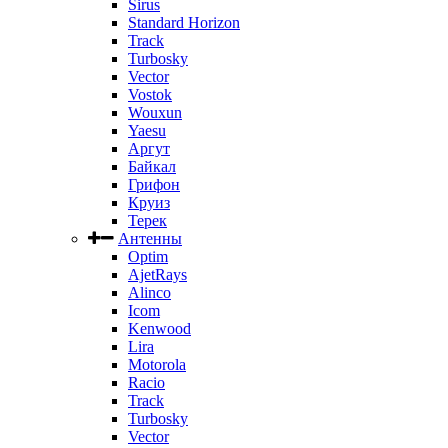
Sirus
Standard Horizon
Track
Turbosky
Vector
Vostok
Wouxun
Yaesu
Аргут
Байкал
Грифон
Круиз
Терек
Антенны
Optim
AjetRays
Alinco
Icom
Kenwood
Lira
Motorola
Racio
Track
Turbosky
Vector