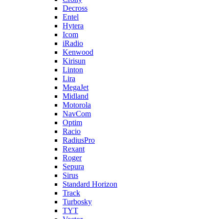
Decross
Entel
Hytera
Icom
iRadio
Kenwood
Kirisun
Linton
Lira
MegaJet
Midland
Motorola
NavCom
Optim
Racio
RadiusPro
Rexant
Roger
Sepura
Sirus
Standard Horizon
Track
Turbosky
TYT