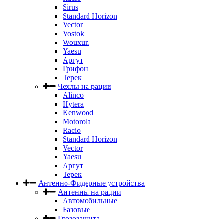
Sirus
Standard Horizon
Vector
Vostok
Wouxun
Yaesu
Аргут
Грифон
Терек
Чехлы на рации
Alinco
Hytera
Kenwood
Motorola
Racio
Standard Horizon
Vector
Yaesu
Аргут
Терек
Антенно-Фидерные устройства
Антенны на рации
Автомобильные
Базовые
Грозозащита