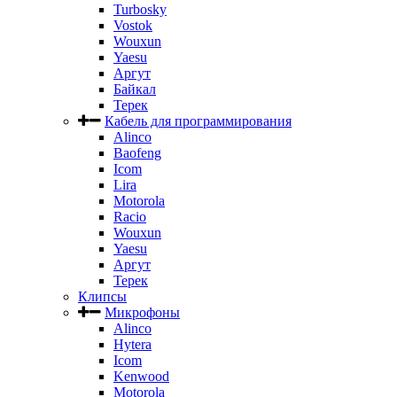
Turbosky
Vostok
Wouxun
Yaesu
Аргут
Байкал
Терек
Кабель для программирования
Alinco
Baofeng
Icom
Lira
Motorola
Racio
Wouxun
Yaesu
Аргут
Терек
Клипсы
Микрофоны
Alinco
Hytera
Icom
Kenwood
Motorola