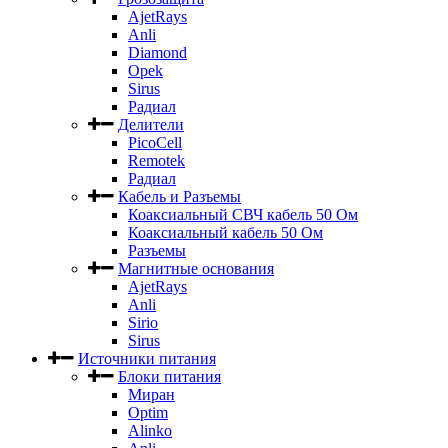
AjetRays
Anli
Diamond
Opek
Sirus
Радиал
Делители
PicoCell
Remotek
Радиал
Кабель и Разъемы
Коаксиальный СВЧ кабель 50 Ом
Коаксиальный кабель 50 Ом
Разъемы
Магнитные основания
AjetRays
Anli
Sirio
Sirus
Источники питания
Блоки питания
Миран
Optim
Alinko