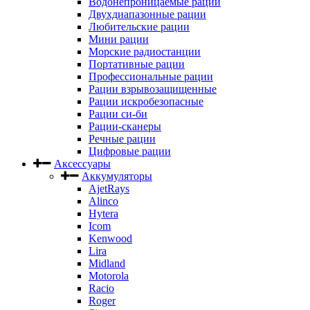
Водонепроницаемые рации
Двухдиапазонные рации
Любительские рации
Мини рации
Морские радиостанции
Портативные рации
Профессиональные рации
Рации взрывозащищенные
Рации искробезопасные
Рации си-би
Рации-сканеры
Речные рации
Цифровые рации
Аксессуары
Аккумуляторы
AjetRays
Alinco
Hytera
Icom
Kenwood
Lira
Midland
Motorola
Racio
Roger