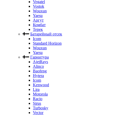
Vegatel
Vostok
Wouxun
Yaesu
Аргут
Комбат
Терек
Батарейный отсек
Icom
Standard Horizon
Wouxun
Yaesu
Гарнитура
AjetRays
Alinco
Baofeng
Hytera
Icom
Kenwood
Lira
Motorola
Racio
Sirus
Turbosky
Vector