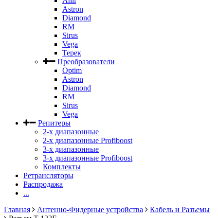
Anli
Astron
Diamond
RM
Sirus
Vega
Терек
Преобразователи
Optim
Astron
Diamond
RM
Sirus
Vega
Репитеры
2-х диапазонные
2-х диапазонные Profiboost
3-х диапазонные
3-х диапазонные Profiboost
Комплекты
Ретрансляторы
Распродажа
...
Главная
Антенно-Фидерные устройства
Кабель и Разъемы