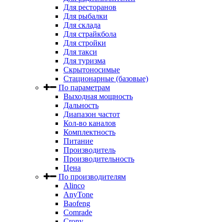
Для ресторанов
Для рыбалки
Для склада
Для страйкбола
Для стройки
Для такси
Для туризма
Скрытоносимые
Стационарные (базовые)
По параметрам
Выходная мощность
Дальность
Диапазон частот
Кол-во каналов
Комплектность
Питание
Производитель
Производительность
Цена
По производителям
Alinco
AnyTone
Baofeng
Comrade
Crony