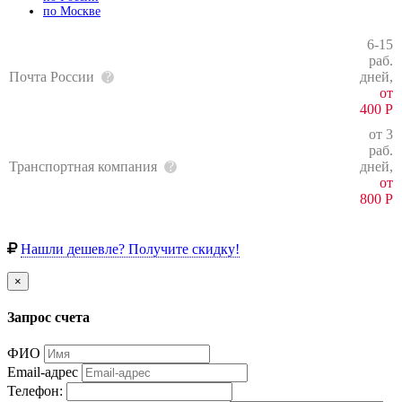
по Москве
6-15
раб.
Почта России
дней,
от
400
Р
от 3
раб.
Транспортная компания
дней,
от
800
Р
Нашли дешевле? Получите скидку!
×
Запрос счета
ФИО
Email-адрес
Телефон: