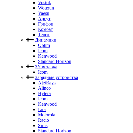
Vostok
Wouxun
Yaesu
Аргут
Грифон
Комбат
Терек
Динамики
Optim
Icom
Kenwood
Standard Horizon
ЗУ вставка
Icom
Зарядные устройства
AjetRays
Alinco
Hytera
Icom
Kenwood
Lira
Motorola
Racio
Sirus
Standard Horizon