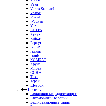
Vector
Vega
Vertex Standard
Vostok
Voxtel
Wouxun
Yaesu
АСТРА
Аргут
Байкал
Беркут
ВЭБР
Гранит
Грифон
КОМБАТ
Круиз
Миран
СОЮЗ
Такт
Терек
Шеврон
По типу
Авиационные радиостанции
Автомобильные рации
Безлицензионные рации