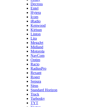
Decross
Entel
Hytera
Icom
iRadio
Kenwood
Kirisun
Linton
Lira
MegaJet
Midland
Motorola
NavCom
Optim
Racio
RadiusPro
Rexant
Roger
Sepura
Sirus
Standard Horizon
Track
Turbosky
TYT