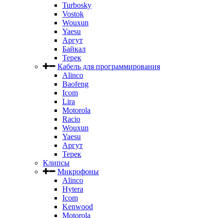
Turbosky
Vostok
Wouxun
Yaesu
Аргут
Байкал
Терек
Кабель для программирования
Alinco
Baofeng
Icom
Lira
Motorola
Racio
Wouxun
Yaesu
Аргут
Терек
Клипсы
Микрофоны
Alinco
Hytera
Icom
Kenwood
Motorola