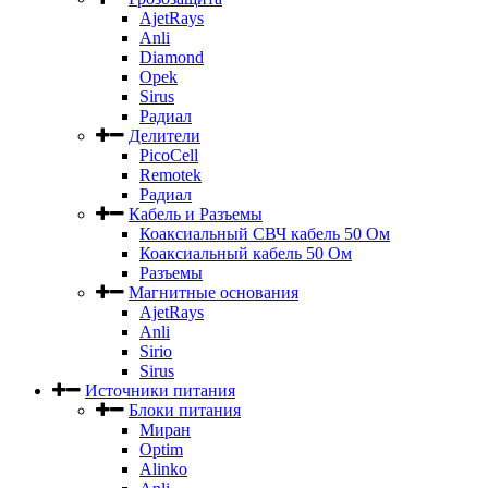
AjetRays
Anli
Diamond
Opek
Sirus
Радиал
Делители
PicoCell
Remotek
Радиал
Кабель и Разъемы
Коаксиальный СВЧ кабель 50 Ом
Коаксиальный кабель 50 Ом
Разъемы
Магнитные основания
AjetRays
Anli
Sirio
Sirus
Источники питания
Блоки питания
Миран
Optim
Alinko