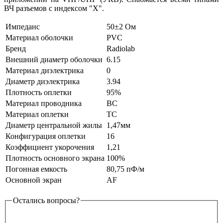
ВЧ разъемов с индексом "X".
Импеданс
50±2 Ом
Материал оболочки
PVC
Бренд
Radiolab
Внешний диаметр оболочки
6.15
Материал диэлектрика
0
Диаметр диэлектрика
3.94
Плотность оплетки
95%
Материал проводника
BC
Материал оплетки
TC
Диаметр центральной жилы
1,47мм
Конфигурация оплетки
16
Коэффициент укорочения
1,21
Плотность основного экрана
100%
Погонная емкость
80,75 пФ/м
Основной экран
AF
Остались вопросы?