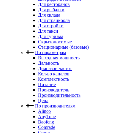
Для ресторанов
Для рыбалки
Для склада
Для страйкбола
Для стройки
Для такси
Для туризма
Скрытоносимые
Стационарные (базовые)
По параметрам
Выходная мощность
Дальность
Диапазон частот
Кол-во каналов
Комплектность
Питание
Производитель
Производительность
Цена
По производителям
Alinco
AnyTone
Baofeng
Comrade
Crony