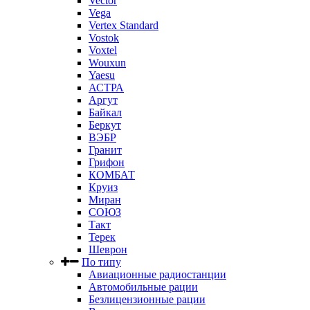
Vector
Vega
Vertex Standard
Vostok
Voxtel
Wouxun
Yaesu
АСТРА
Аргут
Байкал
Беркут
ВЭБР
Гранит
Грифон
КОМБАТ
Круиз
Миран
СОЮЗ
Такт
Терек
Шеврон
По типу
Авиационные радиостанции
Автомобильные рации
Безлицензионные рации