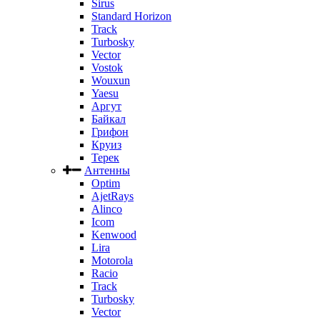
Sirus
Standard Horizon
Track
Turbosky
Vector
Vostok
Wouxun
Yaesu
Аргут
Байкал
Грифон
Круиз
Терек
Антенны
Optim
AjetRays
Alinco
Icom
Kenwood
Lira
Motorola
Racio
Track
Turbosky
Vector