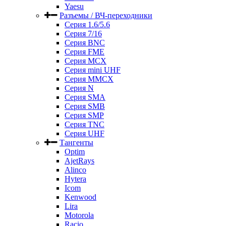
Yaesu
Разъемы / ВЧ-переходники
Серия 1.6/5.6
Серия 7/16
Серия BNC
Серия FME
Серия MCX
Серия mini UHF
Серия MMCX
Серия N
Серия SMA
Серия SMB
Серия SMP
Серия TNC
Серия UHF
Тангенты
Optim
AjetRays
Alinco
Hytera
Icom
Kenwood
Lira
Motorola
Racio