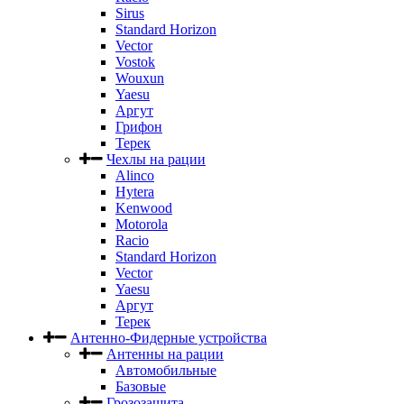
Sirus
Standard Horizon
Vector
Vostok
Wouxun
Yaesu
Аргут
Грифон
Терек
Чехлы на рации
Alinco
Hytera
Kenwood
Motorola
Racio
Standard Horizon
Vector
Yaesu
Аргут
Терек
Антенно-Фидерные устройства
Антенны на рации
Автомобильные
Базовые
Грозозащита