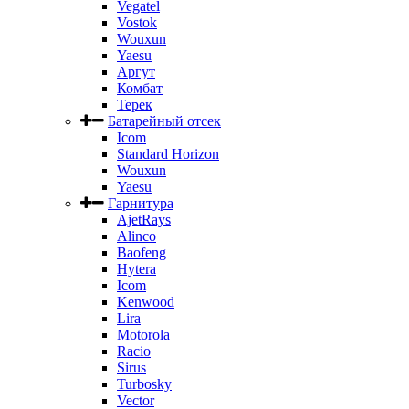
Vegatel
Vostok
Wouxun
Yaesu
Аргут
Комбат
Терек
Батарейный отсек
Icom
Standard Horizon
Wouxun
Yaesu
Гарнитура
AjetRays
Alinco
Baofeng
Hytera
Icom
Kenwood
Lira
Motorola
Racio
Sirus
Turbosky
Vector