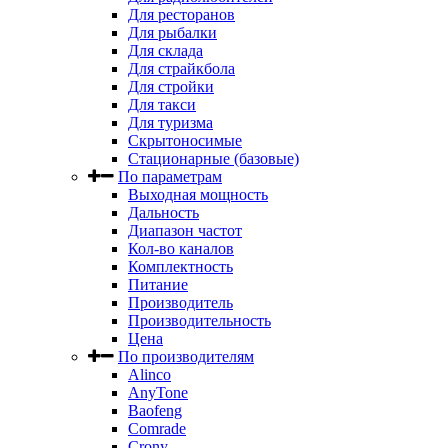
Для ресторанов
Для рыбалки
Для склада
Для страйкбола
Для стройки
Для такси
Для туризма
Скрытоносимые
Стационарные (базовые)
По параметрам
Выходная мощность
Дальность
Диапазон частот
Кол-во каналов
Комплектность
Питание
Производитель
Производительность
Цена
По производителям
Alinco
AnyTone
Baofeng
Comrade
Crony