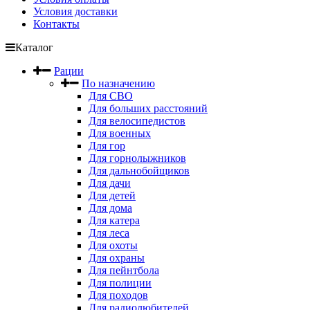
Условия доставки
Контакты
Каталог
Рации
По назначению
Для СВО
Для больших расстояний
Для велосипедистов
Для военных
Для гор
Для горнолыжников
Для дальнобойщиков
Для дачи
Для детей
Для дома
Для катера
Для леса
Для охоты
Для охраны
Для пейнтбола
Для полиции
Для походов
Для радиолюбителей