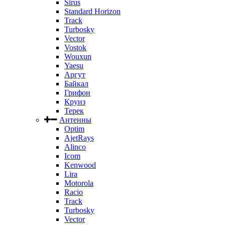
Sirus
Standard Horizon
Track
Turbosky
Vector
Vostok
Wouxun
Yaesu
Аргут
Байкал
Грифон
Круиз
Терек
Антенны
Optim
AjetRays
Alinco
Icom
Kenwood
Lira
Motorola
Racio
Track
Turbosky
Vector