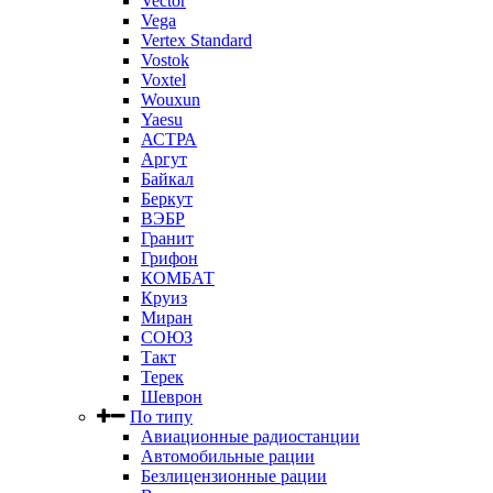
Vector
Vega
Vertex Standard
Vostok
Voxtel
Wouxun
Yaesu
АСТРА
Аргут
Байкал
Беркут
ВЭБР
Гранит
Грифон
КОМБАТ
Круиз
Миран
СОЮЗ
Такт
Терек
Шеврон
По типу
Авиационные радиостанции
Автомобильные рации
Безлицензионные рации