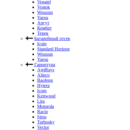
Vegatel
Vostok
Wouxun
Yaesu
Аргут
Комбат
Терек
Батарейный отсек
Icom
Standard Horizon
Wouxun
Yaesu
Гарнитура
AjetRays
Alinco
Baofeng
Hytera
Icom
Kenwood
Lira
Motorola
Racio
Sirus
Turbosky
Vector