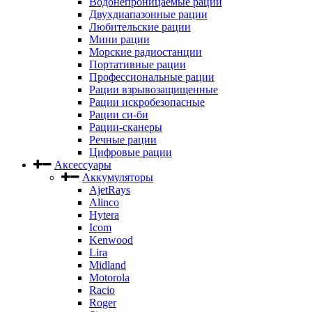
Водонепроницаемые рации
Двухдиапазонные рации
Любительские рации
Мини рации
Морские радиостанции
Портативные рации
Профессиональные рации
Рации взрывозащищенные
Рации искробезопасные
Рации си-би
Рации-сканеры
Речные рации
Цифровые рации
Аксессуары
Аккумуляторы
AjetRays
Alinco
Hytera
Icom
Kenwood
Lira
Midland
Motorola
Racio
Roger