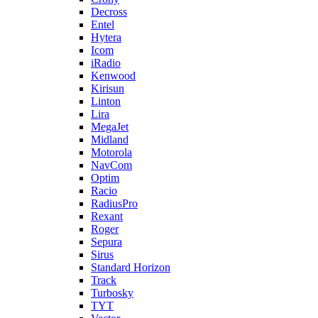
Decross
Entel
Hytera
Icom
iRadio
Kenwood
Kirisun
Linton
Lira
MegaJet
Midland
Motorola
NavCom
Optim
Racio
RadiusPro
Rexant
Roger
Sepura
Sirus
Standard Horizon
Track
Turbosky
TYT