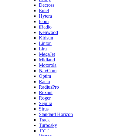
Decross
Entel
Hytera
Icom
iRadio
Kenwood
Kirisun
Linton
Lira
MegaJet
Midland
Motorola
NavCom
Optim
Racio
RadiusPro
Rexant
Roger
Sepura
Sirus
Standard Horizon
Track
Turbosky
TYT