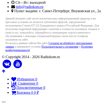
Сб—Вс: выходной
info@radiokom.ru
Пункт выдачи: г. Санкт-Петербург, Внуковская ул., 2а
Данный интернет-сайт носит исключительно информационный характер и ни
при каких условиях не является публичной офертой, определяемой
положениями Статьи 437 (2) Гражданского кодекса Российской Федерации. Для
получения подробной информации о наличии и стоимости указанных товаров и
(или) услуг, пожалуйста, обращайтесь к менеджерам отдела клиентского
обслуживания с помощью специальной формы связи или по телефону
указанном на сайте.
Пользуясь данным сайтом Вы даёте
Согласие на обработку персональных
данных
и принимаете условия
Пользовательского соглашения
и
Политики
конфиденциальности
.
© Copyright 2014 - 2026 Radiokom.ru
Избранное
0
Сравнение
0
Просмотренные
0
Корзина
0
0
₽