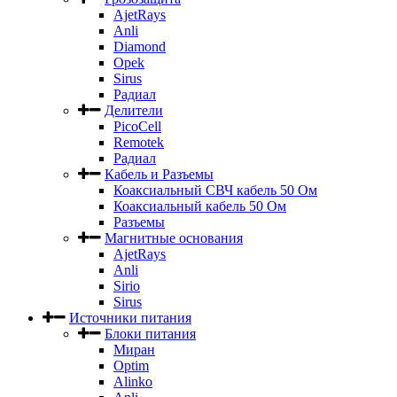
AjetRays
Anli
Diamond
Opek
Sirus
Радиал
Делители
PicoCell
Remotek
Радиал
Кабель и Разъемы
Коаксиальный СВЧ кабель 50 Ом
Коаксиальный кабель 50 Ом
Разъемы
Магнитные основания
AjetRays
Anli
Sirio
Sirus
Источники питания
Блоки питания
Миран
Optim
Alinko