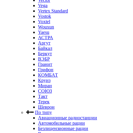
Vector
Vega
Vertex Standard
Vostok
Voxtel
Wouxun
Yaesu
АСТРА
Аргут
Байкал
Беркут
ВЭБР
Гранит
Грифон
КОМБАТ
Круиз
Миран
СОЮЗ
Такт
Терек
Шеврон
По типу
Авиационные радиостанции
Автомобильные рации
Безлицензионные рации