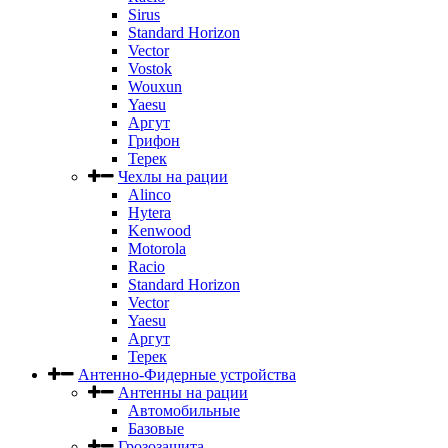
Sirus
Standard Horizon
Vector
Vostok
Wouxun
Yaesu
Аргут
Грифон
Терек
Чехлы на рации
Alinco
Hytera
Kenwood
Motorola
Racio
Standard Horizon
Vector
Yaesu
Аргут
Терек
Антенно-Фидерные устройства
Антенны на рации
Автомобильные
Базовые
Грозозащита