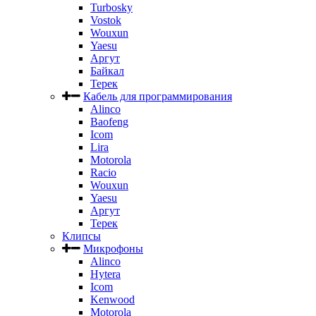
Turbosky
Vostok
Wouxun
Yaesu
Аргут
Байкал
Терек
Кабель для программирования
Alinco
Baofeng
Icom
Lira
Motorola
Racio
Wouxun
Yaesu
Аргут
Терек
Клипсы
Микрофоны
Alinco
Hytera
Icom
Kenwood
Motorola