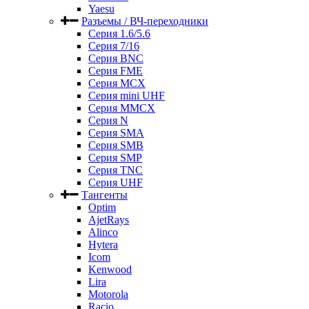
Yaesu
Разъемы / ВЧ-переходники
Серия 1.6/5.6
Серия 7/16
Серия BNC
Серия FME
Серия MCX
Серия mini UHF
Серия MMCX
Серия N
Серия SMA
Серия SMB
Серия SMP
Серия TNC
Серия UHF
Тангенты
Optim
AjetRays
Alinco
Hytera
Icom
Kenwood
Lira
Motorola
Racio