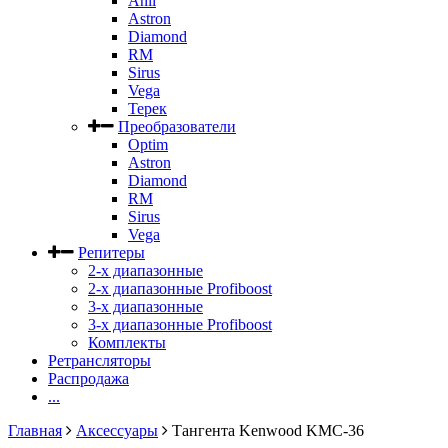
Anli
Astron
Diamond
RM
Sirus
Vega
Терек
Преобразователи
Optim
Astron
Diamond
RM
Sirus
Vega
Репитеры
2-х диапазонные
2-х диапазонные Profiboost
3-х диапазонные
3-х диапазонные Profiboost
Комплекты
Ретрансляторы
Распродажа
...
Главная
Аксессуары
Тангента Kenwood KMC-36