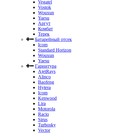
Vegatel
Vostok
Wouxun
Yaesu
Аргут
Комбат
Терек
Батарейный отсек
Icom
Standard Horizon
Wouxun
Yaesu
Гарнитура
AjetRays
Alinco
Baofeng
Hytera
Icom
Kenwood
Lira
Motorola
Racio
Sirus
Turbosky
Vector