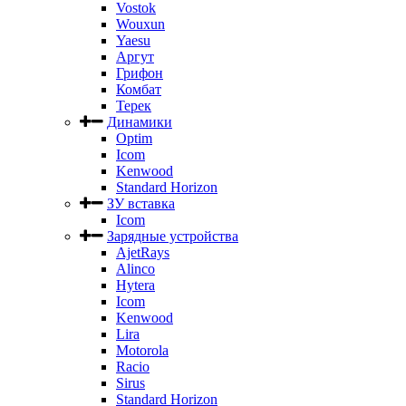
Vostok
Wouxun
Yaesu
Аргут
Грифон
Комбат
Терек
Динамики
Optim
Icom
Kenwood
Standard Horizon
ЗУ вставка
Icom
Зарядные устройства
AjetRays
Alinco
Hytera
Icom
Kenwood
Lira
Motorola
Racio
Sirus
Standard Horizon