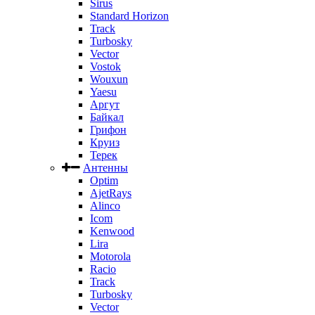
Sirus
Standard Horizon
Track
Turbosky
Vector
Vostok
Wouxun
Yaesu
Аргут
Байкал
Грифон
Круиз
Терек
Антенны
Optim
AjetRays
Alinco
Icom
Kenwood
Lira
Motorola
Racio
Track
Turbosky
Vector