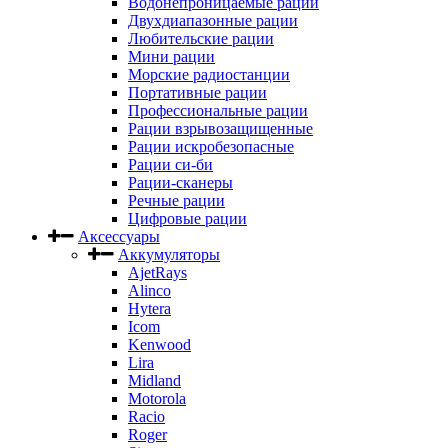
Водонепроницаемые рации
Двухдиапазонные рации
Любительские рации
Мини рации
Морские радиостанции
Портативные рации
Профессиональные рации
Рации взрывозащищенные
Рации искробезопасные
Рации си-би
Рации-сканеры
Речные рации
Цифровые рации
Аксессуары
Аккумуляторы
AjetRays
Alinco
Hytera
Icom
Kenwood
Lira
Midland
Motorola
Racio
Roger