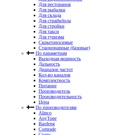
Для ресторанов
Для рыбалки
Для склада
Для страйкбола
Для стройки
Для такси
Для туризма
Скрытоносимые
Стационарные (базовые)
По параметрам
Выходная мощность
Дальность
Диапазон частот
Кол-во каналов
Комплектность
Питание
Производитель
Производительность
Цена
По производителям
Alinco
AnyTone
Baofeng
Comrade
Crony