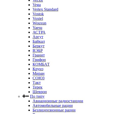
Vector
Vega
Vertex Standard
Vostok
Voxtel
Wouxun
Yaesu
АСТРА
Аргут
Байкал
Беркут
ВЭБР
Гранит
Грифон
КОМБАТ
Круиз
Миран
СОЮЗ
Такт
Терек
Шеврон
По типу
Авиационные радиостанции
Автомобильные рации
Безлицензионные рации