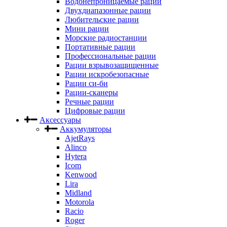
Водонепроницаемые рации
Двухдиапазонные рации
Любительские рации
Мини рации
Морские радиостанции
Портативные рации
Профессиональные рации
Рации взрывозащищенные
Рации искробезопасные
Рации си-би
Рации-сканеры
Речные рации
Цифровые рации
Аксессуары
Аккумуляторы
AjetRays
Alinco
Hytera
Icom
Kenwood
Lira
Midland
Motorola
Racio
Roger