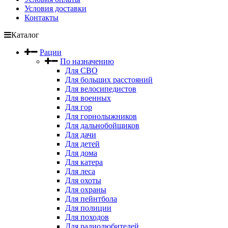
Условия доставки
Контакты
Каталог
Рации
По назначению
Для СВО
Для больших расстояний
Для велосипедистов
Для военных
Для гор
Для горнолыжников
Для дальнобойщиков
Для дачи
Для детей
Для дома
Для катера
Для леса
Для охоты
Для охраны
Для пейнтбола
Для полиции
Для походов
Для радиолюбителей