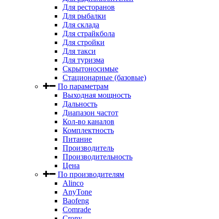
Для ресторанов
Для рыбалки
Для склада
Для страйкбола
Для стройки
Для такси
Для туризма
Скрытоносимые
Стационарные (базовые)
По параметрам
Выходная мощность
Дальность
Диапазон частот
Кол-во каналов
Комплектность
Питание
Производитель
Производительность
Цена
По производителям
Alinco
AnyTone
Baofeng
Comrade
Crony