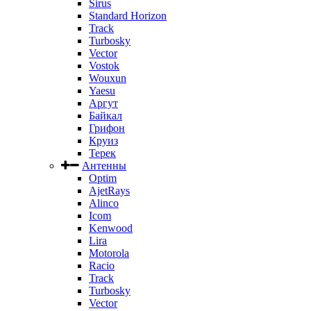
Sirus
Standard Horizon
Track
Turbosky
Vector
Vostok
Wouxun
Yaesu
Аргут
Байкал
Грифон
Круиз
Терек
Антенны
Optim
AjetRays
Alinco
Icom
Kenwood
Lira
Motorola
Racio
Track
Turbosky
Vector