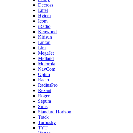
Decross
Entel
Hytera
Icom
iRadio
Kenwood
Kirisun
Linton
Lira
MegaJet
Midland
Motorola
NavCom
Optim
Racio
RadiusPro
Rexant
Roger
Sepura
Sirus
Standard Horizon
Track
Turbosky
TYT