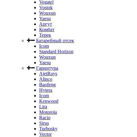
Vegatel
Vostok
Wouxun
Yaesu
Аргут
Комбат
Терек
Батарейный отсек
Icom
Standard Horizon
Wouxun
Yaesu
Гарнитура
AjetRays
Alinco
Baofeng
Hytera
Icom
Kenwood
Lira
Motorola
Racio
Sirus
Turbosky
Vector