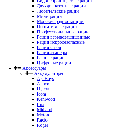
Водонепроницаемые рации
Двухдиапазонные рации
Любительские рации
Мини рации
Морские радиостанции
Портативные рации
Профессиональные рации
Рации взрывозащищенные
Рации искробезопасные
Рации си-би
Рации-сканеры
Речные рации
Цифровые рации
Аксессуары
Аккумуляторы
AjetRays
Alinco
Hytera
Icom
Kenwood
Lira
Midland
Motorola
Racio
Roger