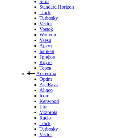
Sirus
Standard Horizon
Track
Turbosky
Vector
Vostok
Wouxun
Yaesu
Аргут
Байкал
Грифон
Круиз
Терек
Антенны
Optim
AjetRays
Alinco
Icom
Kenwood
Lira
Motorola
Racio
Track
Turbosky
Vector