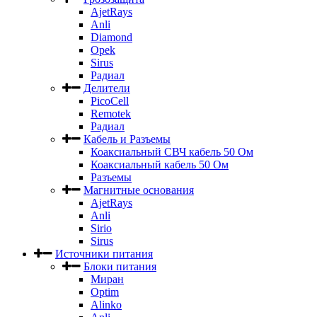
AjetRays
Anli
Diamond
Opek
Sirus
Радиал
Делители
PicoCell
Remotek
Радиал
Кабель и Разъемы
Коаксиальный СВЧ кабель 50 Ом
Коаксиальный кабель 50 Ом
Разъемы
Магнитные основания
AjetRays
Anli
Sirio
Sirus
Источники питания
Блоки питания
Миран
Optim
Alinko