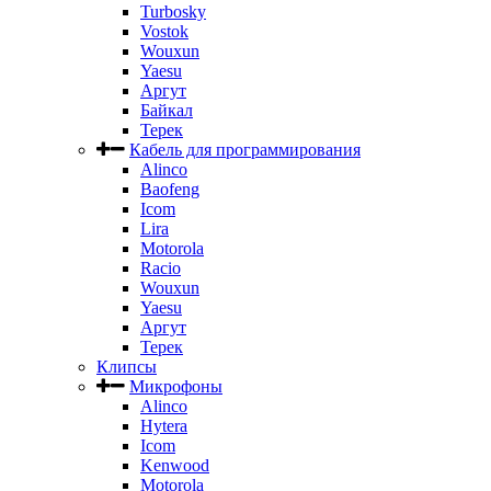
Turbosky
Vostok
Wouxun
Yaesu
Аргут
Байкал
Терек
Кабель для программирования
Alinco
Baofeng
Icom
Lira
Motorola
Racio
Wouxun
Yaesu
Аргут
Терек
Клипсы
Микрофоны
Alinco
Hytera
Icom
Kenwood
Motorola