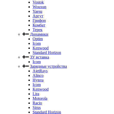
Vostok
Wouxun
Yaesu
Аргут
Грифон
Комбат
Терек
Динамики
Optim
Icom
Kenwood
Standard Horizon
ЗУ вставка
Icom
Зарядные устройства
AjetRays
Alinco
Hytera
Icom
Kenwood
Lira
Motorola
Racio
Sirus
Standard Horizon