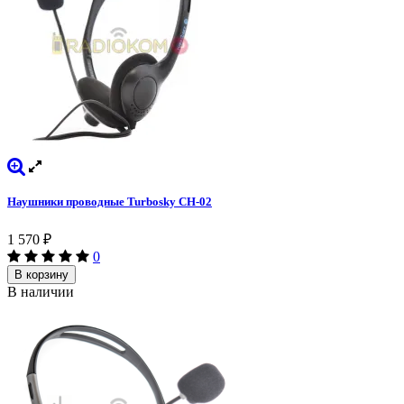
Наушники проводные Turbosky CH-02
1 570
₽
0
В корзину
В наличии