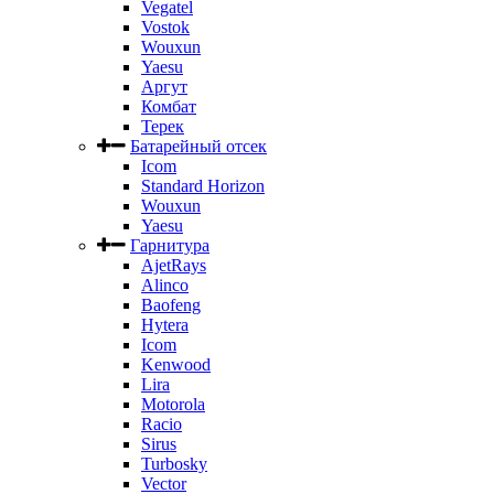
Vegatel
Vostok
Wouxun
Yaesu
Аргут
Комбат
Терек
Батарейный отсек
Icom
Standard Horizon
Wouxun
Yaesu
Гарнитура
AjetRays
Alinco
Baofeng
Hytera
Icom
Kenwood
Lira
Motorola
Racio
Sirus
Turbosky
Vector