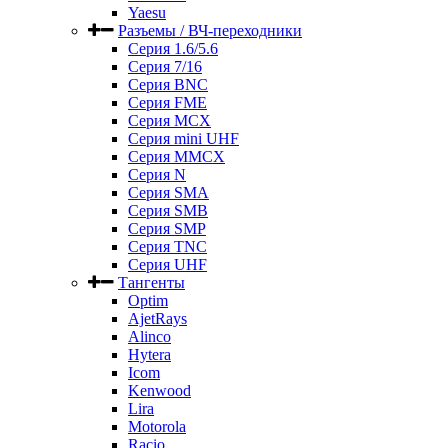
Yaesu
Разъемы / ВЧ-переходники
Серия 1.6/5.6
Серия 7/16
Серия BNC
Серия FME
Серия MCX
Серия mini UHF
Серия MMCX
Серия N
Серия SMA
Серия SMB
Серия SMP
Серия TNC
Серия UHF
Тангенты
Optim
AjetRays
Alinco
Hytera
Icom
Kenwood
Lira
Motorola
Racio