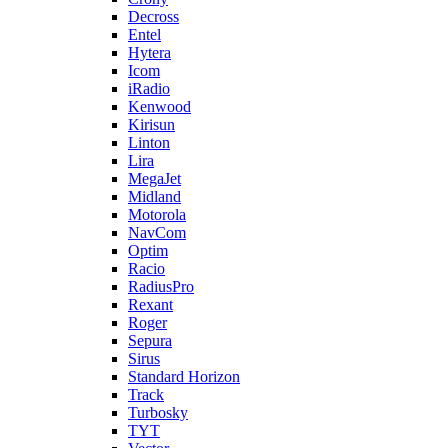
Decross
Entel
Hytera
Icom
iRadio
Kenwood
Kirisun
Linton
Lira
MegaJet
Midland
Motorola
NavCom
Optim
Racio
RadiusPro
Rexant
Roger
Sepura
Sirus
Standard Horizon
Track
Turbosky
TYT