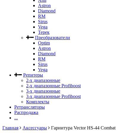
Anli
Astron
Diamond
RM
Sirus
Vega
Терек
Преобразователи
Optim
Astron
Diamond
RM
Sirus
Vega
Репитеры
2-х диапазонные
2-х диапазонные Profiboost
3-х диапазонные
3-х диапазонные Profiboost
Комплекты
Ретрансляторы
Распродажа
...
Главная
Аксессуары
Гарнитура Vector HS-44 Combat