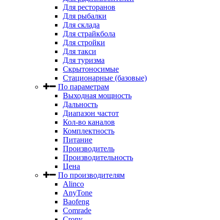
Для ресторанов
Для рыбалки
Для склада
Для страйкбола
Для стройки
Для такси
Для туризма
Скрытоносимые
Стационарные (базовые)
По параметрам
Выходная мощность
Дальность
Диапазон частот
Кол-во каналов
Комплектность
Питание
Производитель
Производительность
Цена
По производителям
Alinco
AnyTone
Baofeng
Comrade
Crony