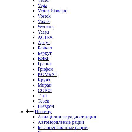
Vector
Vega
Vertex Standard
Vostok
Voxtel
Wouxun
Yaesu
АСТРА
Аргут
Байкал
Беркут
ВЭБР
Гранит
Грифон
КОМБАТ
Круиз
Миран
СОЮЗ
Такт
Терек
Шеврон
По типу
Авиационные радиостанции
Автомобильные рации
Безлицензионные рации