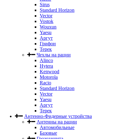
Sirus
Standard Horizon
Vector
Vostok
Wouxun
Yaesu
Аргут
Грифон
Терек
Чехлы на рации
Alinco
Hytera
Kenwood
Motorola
Racio
Standard Horizon
Vector
Yaesu
Аргут
Терек
Антенно-Фидерные устройства
Антенны на рации
Автомобильные
Базовые
Грозозащита