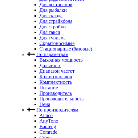
Для ресторанов
Для рыбалки
Для склада
Для страйкбола
Для стройки
Для такси
Для туризма
Скрытоносимые
Стационарные (базовые)
По параметрам
Выходная мощность
Дальность
Диапазон частот
Кол-во каналов
Комплектность
Питание
Производитель
Производительность
Цена
По производителям
Alinco
AnyTone
Baofeng
Comrade
Crony