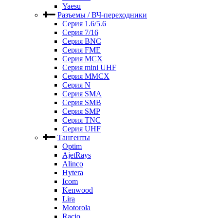
Yaesu
Разъемы / ВЧ-переходники
Серия 1.6/5.6
Серия 7/16
Серия BNC
Серия FME
Серия MCX
Серия mini UHF
Серия MMCX
Серия N
Серия SMA
Серия SMB
Серия SMP
Серия TNC
Серия UHF
Тангенты
Optim
AjetRays
Alinco
Hytera
Icom
Kenwood
Lira
Motorola
Racio