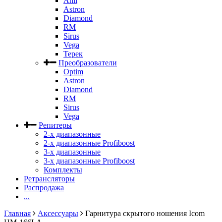
Anli
Astron
Diamond
RM
Sirus
Vega
Терек
Преобразователи
Optim
Astron
Diamond
RM
Sirus
Vega
Репитеры
2-х диапазонные
2-х диапазонные Profiboost
3-х диапазонные
3-х диапазонные Profiboost
Комплекты
Ретрансляторы
Распродажа
...
Главная
Аксессуары
Гарнитура скрытого ношения Icom