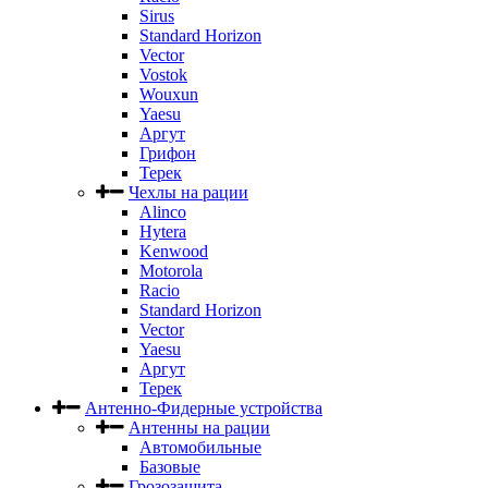
Sirus
Standard Horizon
Vector
Vostok
Wouxun
Yaesu
Аргут
Грифон
Терек
Чехлы на рации
Alinco
Hytera
Kenwood
Motorola
Racio
Standard Horizon
Vector
Yaesu
Аргут
Терек
Антенно-Фидерные устройства
Антенны на рации
Автомобильные
Базовые
Грозозащита