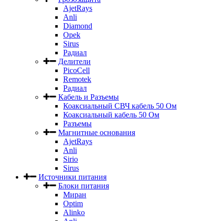
AjetRays
Anli
Diamond
Opek
Sirus
Радиал
Делители
PicoCell
Remotek
Радиал
Кабель и Разъемы
Коаксиальный СВЧ кабель 50 Ом
Коаксиальный кабель 50 Ом
Разъемы
Магнитные основания
AjetRays
Anli
Sirio
Sirus
Источники питания
Блоки питания
Миран
Optim
Alinko