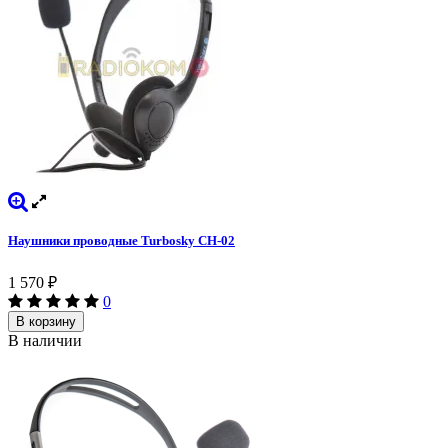
Наушники проводные Turbosky CH-02
1 570
₽
0
В корзину
В наличии