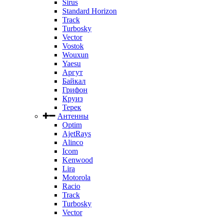
Sirus
Standard Horizon
Track
Turbosky
Vector
Vostok
Wouxun
Yaesu
Аргут
Байкал
Грифон
Круиз
Терек
Антенны
Optim
AjetRays
Alinco
Icom
Kenwood
Lira
Motorola
Racio
Track
Turbosky
Vector