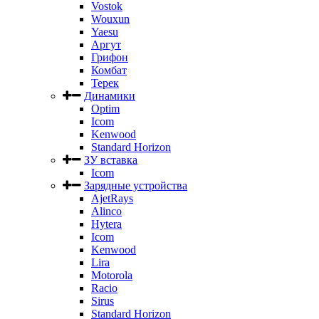
Vostok
Wouxun
Yaesu
Аргут
Грифон
Комбат
Терек
Динамики
Optim
Icom
Kenwood
Standard Horizon
ЗУ вставка
Icom
Зарядные устройства
AjetRays
Alinco
Hytera
Icom
Kenwood
Lira
Motorola
Racio
Sirus
Standard Horizon