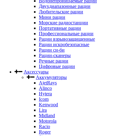
Водонепроницаемые рации
Двухдиапазонные рации
Любительские рации
Мини рации
Морские радиостанции
Портативные рации
Профессиональные рации
Рации взрывозащищенные
Рации искробезопасные
Рации си-би
Рации-сканеры
Речные рации
Цифровые рации
Аксессуары
Аккумуляторы
AjetRays
Alinco
Hytera
Icom
Kenwood
Lira
Midland
Motorola
Racio
Roger