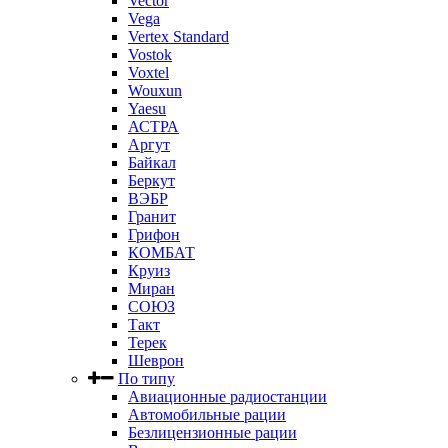
Vector
Vega
Vertex Standard
Vostok
Voxtel
Wouxun
Yaesu
АСТРА
Аргут
Байкал
Беркут
ВЭБР
Гранит
Грифон
КОМБАТ
Круиз
Миран
СОЮЗ
Такт
Терек
Шеврон
По типу
Авиационные радиостанции
Автомобильные рации
Безлицензионные рации