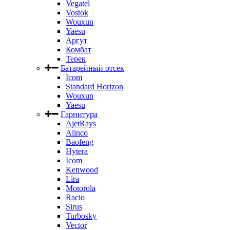
Vegatel
Vostok
Wouxun
Yaesu
Аргут
Комбат
Терек
Батарейный отсек
Icom
Standard Horizon
Wouxun
Yaesu
Гарнитура
AjetRays
Alinco
Baofeng
Hytera
Icom
Kenwood
Lira
Motorola
Racio
Sirus
Turbosky
Vector