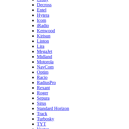
Decross
Entel
Hytera
Icom
iRadio
Kenwood
Kirisun
Linton
Lira
MegaJet
Midland
Motorola
NavCom
Optim
Racio
RadiusPro
Rexant
Roger
Sepura
Sirus
Standard Horizon
Track
Turbosky
TYT