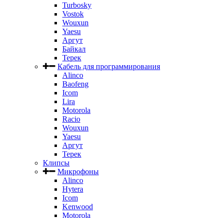
Turbosky
Vostok
Wouxun
Yaesu
Аргут
Байкал
Терек
Кабель для программирования
Alinco
Baofeng
Icom
Lira
Motorola
Racio
Wouxun
Yaesu
Аргут
Терек
Клипсы
Микрофоны
Alinco
Hytera
Icom
Kenwood
Motorola