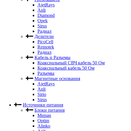
AjetRays
Anli
Diamond
Opek
Sirus
Радиал
Делители
PicoCell
Remotek
Радиал
Кабель и Разъемы
Коаксиальный СВЧ кабель 50 Ом
Коаксиальный кабель 50 Ом
Разъемы
Магнитные основания
AjetRays
Anli
Sirio
Sirus
Источники питания
Блоки питания
Миран
Optim
Alinko