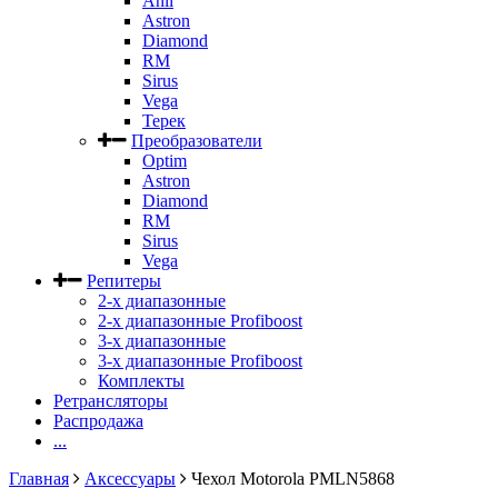
Anli
Astron
Diamond
RM
Sirus
Vega
Терек
Преобразователи
Optim
Astron
Diamond
RM
Sirus
Vega
Репитеры
2-х диапазонные
2-х диапазонные Profiboost
3-х диапазонные
3-х диапазонные Profiboost
Комплекты
Ретрансляторы
Распродажа
...
Главная
Аксессуары
Чехол Motorola PMLN5868