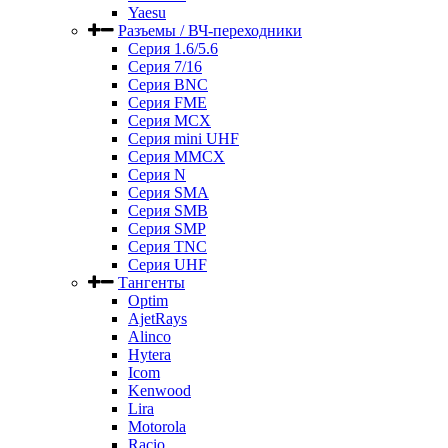
Yaesu
Разъемы / ВЧ-переходники
Серия 1.6/5.6
Серия 7/16
Серия BNC
Серия FME
Серия MCX
Серия mini UHF
Серия MMCX
Серия N
Серия SMA
Серия SMB
Серия SMP
Серия TNC
Серия UHF
Тангенты
Optim
AjetRays
Alinco
Hytera
Icom
Kenwood
Lira
Motorola
Racio