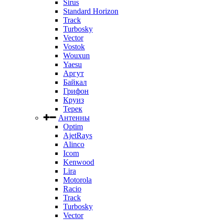
Sirus
Standard Horizon
Track
Turbosky
Vector
Vostok
Wouxun
Yaesu
Аргут
Байкал
Грифон
Круиз
Терек
Антенны
Optim
AjetRays
Alinco
Icom
Kenwood
Lira
Motorola
Racio
Track
Turbosky
Vector