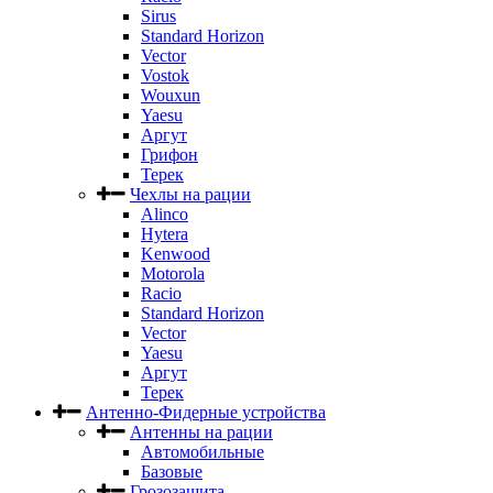
Sirus
Standard Horizon
Vector
Vostok
Wouxun
Yaesu
Аргут
Грифон
Терек
Чехлы на рации
Alinco
Hytera
Kenwood
Motorola
Racio
Standard Horizon
Vector
Yaesu
Аргут
Терек
Антенно-Фидерные устройства
Антенны на рации
Автомобильные
Базовые
Грозозащита