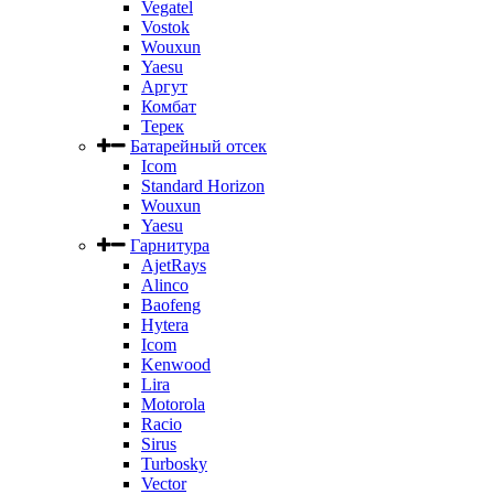
Vegatel
Vostok
Wouxun
Yaesu
Аргут
Комбат
Терек
Батарейный отсек
Icom
Standard Horizon
Wouxun
Yaesu
Гарнитура
AjetRays
Alinco
Baofeng
Hytera
Icom
Kenwood
Lira
Motorola
Racio
Sirus
Turbosky
Vector