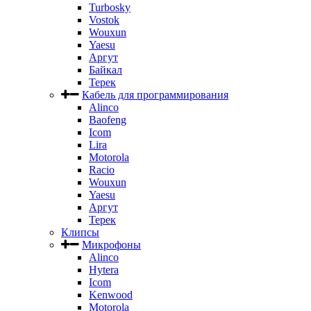
Turbosky
Vostok
Wouxun
Yaesu
Аргут
Байкал
Терек
Кабель для программирования
Alinco
Baofeng
Icom
Lira
Motorola
Racio
Wouxun
Yaesu
Аргут
Терек
Клипсы
Микрофоны
Alinco
Hytera
Icom
Kenwood
Motorola