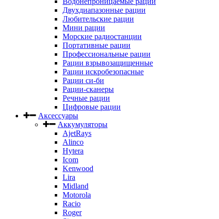
Водонепроницаемые рации
Двухдиапазонные рации
Любительские рации
Мини рации
Морские радиостанции
Портативные рации
Профессиональные рации
Рации взрывозащищенные
Рации искробезопасные
Рации си-би
Рации-сканеры
Речные рации
Цифровые рации
Аксессуары
Аккумуляторы
AjetRays
Alinco
Hytera
Icom
Kenwood
Lira
Midland
Motorola
Racio
Roger