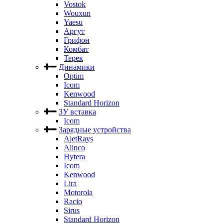
Vostok
Wouxun
Yaesu
Аргут
Грифон
Комбат
Терек
Динамики
Optim
Icom
Kenwood
Standard Horizon
ЗУ вставка
Icom
Зарядные устройства
AjetRays
Alinco
Hytera
Icom
Kenwood
Lira
Motorola
Racio
Sirus
Standard Horizon