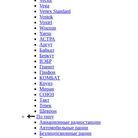
Vector
Vega
Vertex Standard
Vostok
Voxtel
Wouxun
Yaesu
АСТРА
Аргут
Байкал
Беркут
ВЭБР
Гранит
Грифон
КОМБАТ
Круиз
Миран
СОЮЗ
Такт
Терек
Шеврон
По типу
Авиационные радиостанции
Автомобильные рации
Безлицензионные рации