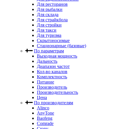
Для ресторанов
Для рыбалки
Для склада
Для страйкбола
Для стройки
Для такси
Для туризма
Скрытоносимые
Стационарные (базовые)
По параметрам
Выходная мощность
Дальность
Диапазон частот
Кол-во каналов
Комплектность
Питание
Производитель
Производительность
Цена
По производителям
Alinco
AnyTone
Baofeng
Comrade
Crony