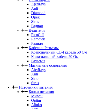
AjetRays
Anli
Diamond
Opek
Sirus
Радиал
Делители
PicoCell
Remotek
Радиал
Кабель и Разъемы
Коаксиальный СВЧ кабель 50 Ом
Коаксиальный кабель 50 Ом
Разъемы
Магнитные основания
AjetRays
Anli
Sirio
Sirus
Источники питания
Блоки питания
Миран
Optim
Alinko