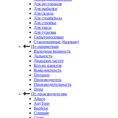
Для ресторанов
Для рыбалки
Для склада
Для страйкбола
Для стройки
Для такси
Для туризма
Скрытоносимые
Стационарные (базовые)
По параметрам
Выходная мощность
Дальность
Диапазон частот
Кол-во каналов
Комплектность
Питание
Производитель
Производительность
Цена
По производителям
Alinco
AnyTone
Baofeng
Comrade
Crony