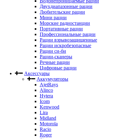
Водонепроницаемые рации
Двухдиапазонные рации
Любительские рации
Мини рации
Морские радиостанции
Портативные рации
Профессиональные рации
Рации взрывозащищенные
Рации искробезопасные
Рации си-би
Рации-сканеры
Речные рации
Цифровые рации
Аксессуары
Аккумуляторы
AjetRays
Alinco
Hytera
Icom
Kenwood
Lira
Midland
Motorola
Racio
Roger