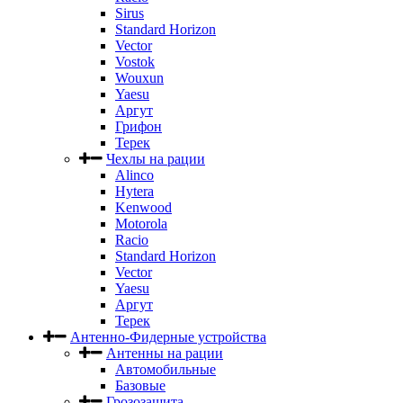
Sirus
Standard Horizon
Vector
Vostok
Wouxun
Yaesu
Аргут
Грифон
Терек
Чехлы на рации
Alinco
Hytera
Kenwood
Motorola
Racio
Standard Horizon
Vector
Yaesu
Аргут
Терек
Антенно-Фидерные устройства
Антенны на рации
Автомобильные
Базовые
Грозозащита