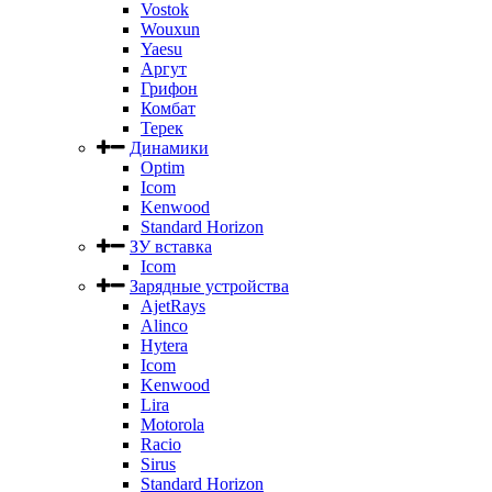
Vostok
Wouxun
Yaesu
Аргут
Грифон
Комбат
Терек
Динамики
Optim
Icom
Kenwood
Standard Horizon
ЗУ вставка
Icom
Зарядные устройства
AjetRays
Alinco
Hytera
Icom
Kenwood
Lira
Motorola
Racio
Sirus
Standard Horizon