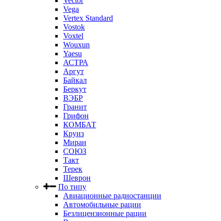
Vector
Vega
Vertex Standard
Vostok
Voxtel
Wouxun
Yaesu
АСТРА
Аргут
Байкал
Беркут
ВЭБР
Гранит
Грифон
КОМБАТ
Круиз
Миран
СОЮЗ
Такт
Терек
Шеврон
По типу
Авиационные радиостанции
Автомобильные рации
Безлицензионные рации