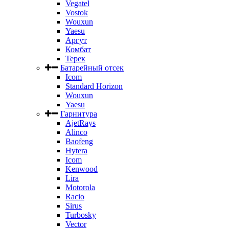
Vegatel
Vostok
Wouxun
Yaesu
Аргут
Комбат
Терек
Батарейный отсек
Icom
Standard Horizon
Wouxun
Yaesu
Гарнитура
AjetRays
Alinco
Baofeng
Hytera
Icom
Kenwood
Lira
Motorola
Racio
Sirus
Turbosky
Vector