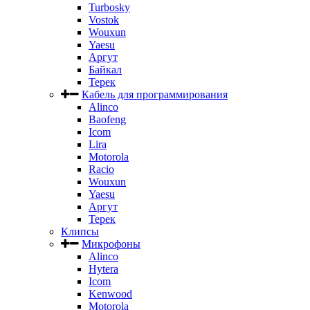
Turbosky
Vostok
Wouxun
Yaesu
Аргут
Байкал
Терек
Кабель для программирования
Alinco
Baofeng
Icom
Lira
Motorola
Racio
Wouxun
Yaesu
Аргут
Терек
Клипсы
Микрофоны
Alinco
Hytera
Icom
Kenwood
Motorola