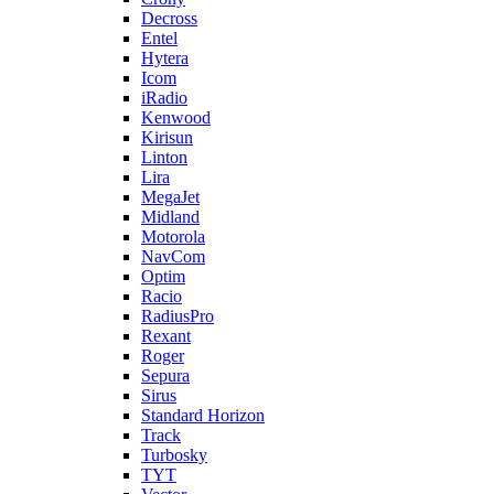
Decross
Entel
Hytera
Icom
iRadio
Kenwood
Kirisun
Linton
Lira
MegaJet
Midland
Motorola
NavCom
Optim
Racio
RadiusPro
Rexant
Roger
Sepura
Sirus
Standard Horizon
Track
Turbosky
TYT