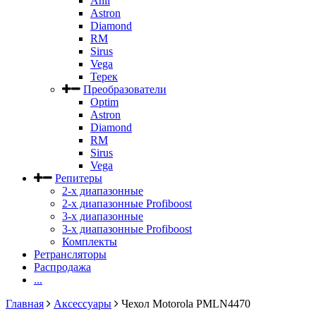
Anli
Astron
Diamond
RM
Sirus
Vega
Терек
Преобразователи
Optim
Astron
Diamond
RM
Sirus
Vega
Репитеры
2-х диапазонные
2-х диапазонные Profiboost
3-х диапазонные
3-х диапазонные Profiboost
Комплекты
Ретрансляторы
Распродажа
...
Главная
Аксессуары
Чехол Motorola PMLN4470