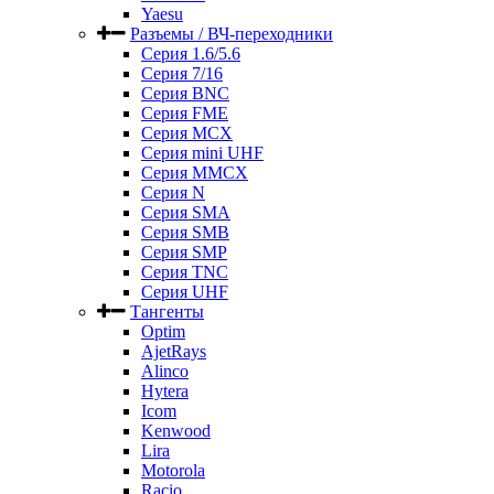
Yaesu
Разъемы / ВЧ-переходники
Серия 1.6/5.6
Серия 7/16
Серия BNC
Серия FME
Серия MCX
Серия mini UHF
Серия MMCX
Серия N
Серия SMA
Серия SMB
Серия SMP
Серия TNC
Серия UHF
Тангенты
Optim
AjetRays
Alinco
Hytera
Icom
Kenwood
Lira
Motorola
Racio