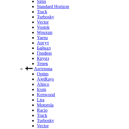
Sirus
Standard Horizon
Track
Turbosky
Vector
Vostok
Wouxun
Yaesu
Аргут
Байкал
Грифон
Круиз
Терек
Антенны
Optim
AjetRays
Alinco
Icom
Kenwood
Lira
Motorola
Racio
Track
Turbosky
Vector