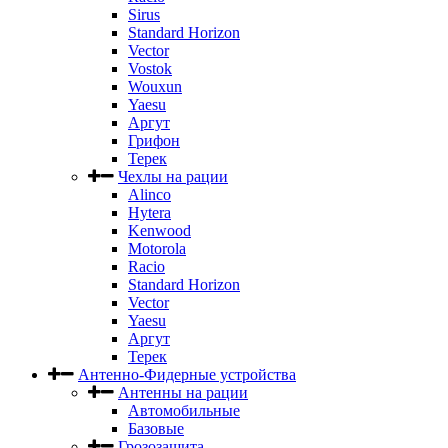
Sirus
Standard Horizon
Vector
Vostok
Wouxun
Yaesu
Аргут
Грифон
Терек
Чехлы на рации
Alinco
Hytera
Kenwood
Motorola
Racio
Standard Horizon
Vector
Yaesu
Аргут
Терек
Антенно-Фидерные устройства
Антенны на рации
Автомобильные
Базовые
Грозозащита