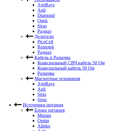
AjetRays
Anli
Diamond
Opek
Sirus
Радиал
Делители
PicoCell
Remotek
Радиал
Кабель и Разъемы
Коаксиальный СВЧ кабель 50 Ом
Коаксиальный кабель 50 Ом
Разъемы
Магнитные основания
AjetRays
Anli
Sirio
Sirus
Источники питания
Блоки питания
Миран
Optim
Alinko