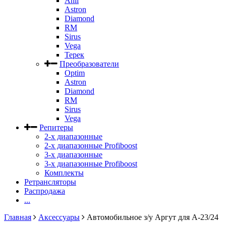
Anli
Astron
Diamond
RM
Sirus
Vega
Терек
Преобразователи
Optim
Astron
Diamond
RM
Sirus
Vega
Репитеры
2-х диапазонные
2-х диапазонные Profiboost
3-х диапазонные
3-х диапазонные Profiboost
Комплекты
Ретрансляторы
Распродажа
...
Главная
Аксессуары
Автомобильное з/у Аргут для А-23/24