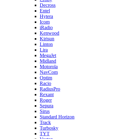
Decross
Entel
Hytera
Icom
iRadio
Kenwood
Kirisun
Linton
Lira
MegaJet
Midland
Motorola
NavCom
Optim
Racio
RadiusPro
Rexant
Roger
Sepura
Sirus
Standard Horizon
Track
Turbosky
TYT