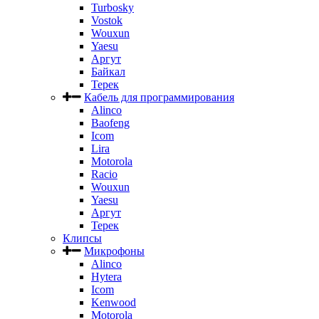
Turbosky
Vostok
Wouxun
Yaesu
Аргут
Байкал
Терек
Кабель для программирования
Alinco
Baofeng
Icom
Lira
Motorola
Racio
Wouxun
Yaesu
Аргут
Терек
Клипсы
Микрофоны
Alinco
Hytera
Icom
Kenwood
Motorola