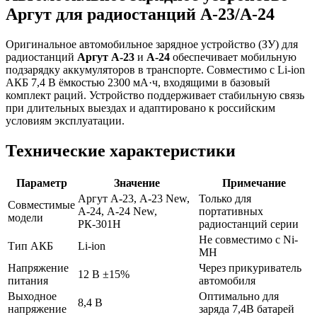
Аргут для радиостанций А-23/А-24
Оригинальное автомобильное зарядное устройство (ЗУ) для
радиостанций
Аргут А-23
и
А-24
обеспечивает мобильную
подзарядку аккумуляторов в транспорте. Совместимо с Li-ion
АКБ 7,4 В ёмкостью 2300 мА·ч, входящими в базовый
комплект раций. Устройство поддерживает стабильную связь
при длительных выездах и адаптировано к российским
условиям эксплуатации.
Технические характеристики
Параметр
Значение
Примечание
Аргут А-23, А-23 New,
Только для
Совместимые
А-24, А-24 New,
портативных
модели
РК-301Н
радиостанций серии
Не совместимо с Ni-
Тип АКБ
Li-ion
MH
Напряжение
Через прикуриватель
12 В ±15%
питания
автомобиля
Выходное
Оптимально для
8,4 В
напряжение
заряда 7,4В батарей