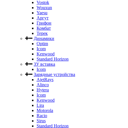
Vostok
Wouxun
Yaesu
Аргут
Грифон
Комбат
Терек
Динамики
Optim
Icom
Kenwood
Standard Horizon
ЗУ вставка
Icom
Зарядные устройства
AjetRays
Alinco
Hytera
Icom
Kenwood
Lira
Motorola
Racio
Sirus
Standard Horizon