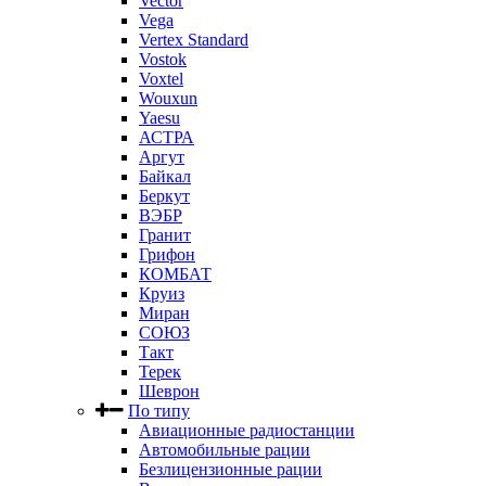
Vector
Vega
Vertex Standard
Vostok
Voxtel
Wouxun
Yaesu
АСТРА
Аргут
Байкал
Беркут
ВЭБР
Гранит
Грифон
КОМБАТ
Круиз
Миран
СОЮЗ
Такт
Терек
Шеврон
По типу
Авиационные радиостанции
Автомобильные рации
Безлицензионные рации