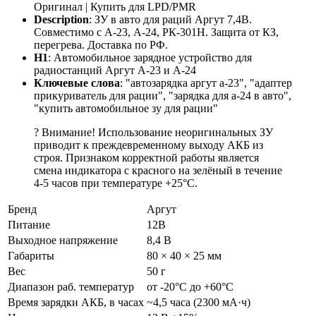
Оригинал | Купить для LPD/PMR
Description
: ЗУ в авто для раций Аргут 7,4В.
Совместимо с А-23, А-24, РК-301Н. Защита от КЗ,
перегрева. Доставка по РФ.
H1
: Автомобильное зарядное устройство для
радиостанций Аргут А-23 и А-24
Ключевые слова
: "автозарядка аргут а-23", "адаптер
прикуриватель для рации", "зарядка для а-24 в авто",
"купить автомобильное зу для рации"
? Внимание! Использование неоригинальных ЗУ
приводит к преждевременному выходу АКБ из
строя. Признаком корректной работы является
смена индикатора с красного на зелёный в течение
4-5 часов при температуре +25°C.
Бренд
Аргут
Питание
12В
Выходное напряжение
8,4 В
Габариты
80 × 40 × 25 мм
Вес
50 г
Диапазон раб. температур
от -20°С до +60°С
Время зарядки АКБ, в часах
~4,5 часа (2300 мА·ч)