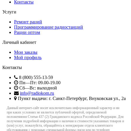
Контакты
Услуги
Ремонт раций
Программирование радиостанций
Рации оптом
Личный кабинет
Мои заказы
Мой профиль
Контакты
8 (800) 555-13-59
Пн—Пт: 09.00-19.00
Сб—Вс: выходной
info@radiokom.ru
Пункт выдачи: г. Санкт-Петербург, Внуковская ул., 2а
Данный интернет-сайт носит исключительно информационный характер и ни
при каких условиях не является публичной офертой, определяемой
положениями Статьи 437 (2) Гражданского кодекса Российской Федерации. Для
получения подробной информации о наличии и стоимости указанных товаров и
(или) услуг, пожалуйста, обращайтесь к менеджерам отдела клиентского
обслуживания с помощью специальной формы связи или по телефону