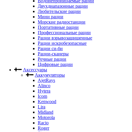
Водонепроницаемые рации
Двухдиапазонные рации
Любительские рации
Мини рации
Морские радиостанции
Портативные рации
Профессиональные рации
Рации взрывозащищенные
Рации искробезопасные
Рации си-би
Рации-сканеры
Речные рации
Цифровые рации
Аксессуары
Аккумуляторы
AjetRays
Alinco
Hytera
Icom
Kenwood
Lira
Midland
Motorola
Racio
Roger