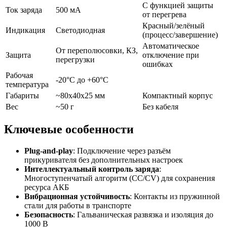
С функцией защиты
Ток заряда
500 мА
от перегрева
Красный/зелёный
Индикация
Светодиодная
(процесс/завершение)
Автоматическое
От переполюсовки, КЗ,
Защита
отключение при
перегрузки
ошибках
Рабочая
-20°C до +60°C
температура
Габариты
~80x40x25 мм
Компактный корпус
Вес
~50 г
Без кабеля
Ключевые особенности
Plug-and-play
: Подключение через разъём
прикуривателя без дополнительных настроек
Интеллектуальный контроль заряда
:
Многоступенчатый алгоритм (CC/CV) для сохранения
ресурса АКБ
Вибрационная устойчивость
: Контакты из пружинной
стали для работы в транспорте
Безопасность
: Гальваническая развязка и изоляция до
1000 В