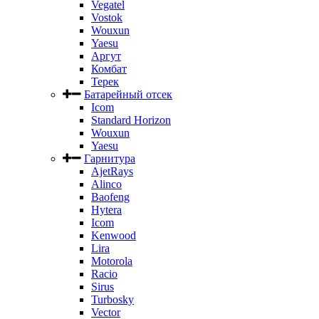
Vegatel
Vostok
Wouxun
Yaesu
Аргут
Комбат
Терек
Батарейный отсек
Icom
Standard Horizon
Wouxun
Yaesu
Гарнитура
AjetRays
Alinco
Baofeng
Hytera
Icom
Kenwood
Lira
Motorola
Racio
Sirus
Turbosky
Vector