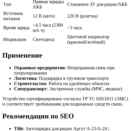
Прямая зарядка
Тип
Стаканное ЗУ для рации/АКБ
АКБ
Источник
12 В (авто)
220 В (розетка)
питания
~4,5 часа (2300
Время заряда
~3 часа
мА·ч)
Цветовой индикатор
Индикация
Светодиод
(красный/зелёный)
Применение
Охранные предприятия
: Непрерывная связь при
патрулировании
Логистика
: Подзарядка в грузовом транспорте
Строительство
: Работа на удалённых объектах
Спецтранспорт
: Экстренные службы (МЧС, медики)
Устройство сертифицировано согласно ТР ТС 020/2011 (ЭМС)
и соответствует требованиям для подвижных средств связи.
Рекомендации по SEO
Title
: Автозарядка для рации Аргут А-23/А-24 |