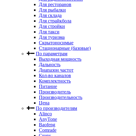
Для ресторанов
Для рыбалки
Для склада
Для страйкбола
Для стройки
Для такси
Для туризма
Скрытоносимые
Стационарные (базовые)
По параметрам
Выходная мощность
Дальность
Диапазон частот
Кол-во каналов
Комплектность
Питание
Производитель
Производительность
Цена
По производителям
Alinco
AnyTone
Baofeng
Comrade
Crony