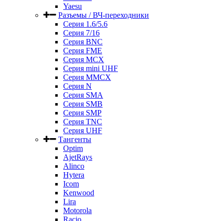
Yaesu
Разъемы / ВЧ-переходники
Серия 1.6/5.6
Серия 7/16
Серия BNC
Серия FME
Серия MCX
Серия mini UHF
Серия MMCX
Серия N
Серия SMA
Серия SMB
Серия SMP
Серия TNC
Серия UHF
Тангенты
Optim
AjetRays
Alinco
Hytera
Icom
Kenwood
Lira
Motorola
Racio