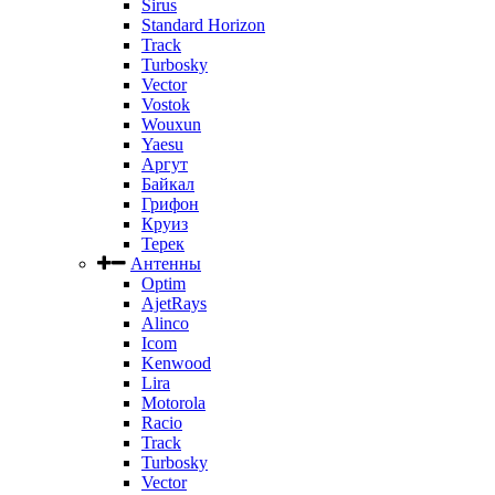
Sirus
Standard Horizon
Track
Turbosky
Vector
Vostok
Wouxun
Yaesu
Аргут
Байкал
Грифон
Круиз
Терек
Антенны
Optim
AjetRays
Alinco
Icom
Kenwood
Lira
Motorola
Racio
Track
Turbosky
Vector