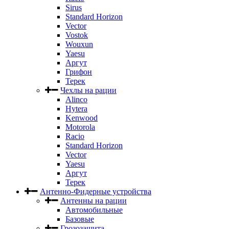
Sirus
Standard Horizon
Vector
Vostok
Wouxun
Yaesu
Аргут
Грифон
Терек
Чехлы на рации
Alinco
Hytera
Kenwood
Motorola
Racio
Standard Horizon
Vector
Yaesu
Аргут
Терек
Антенно-Фидерные устройства
Антенны на рации
Автомобильные
Базовые
Грозозащита