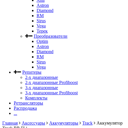
Anli
Astron
Diamond
RM
Sirus
Vega
Терек
Преобразователи
Optim
Astron
Diamond
RM
Sirus
Vega
Репитеры
2-х диапазонные
2-х диапазонные Profiboost
3-х диапазонные
3-х диапазонные Profiboost
Комплекты
Ретрансляторы
Распродажа
...
Главная
Аксессуары
Аккумуляторы
Track
Аккумулятор