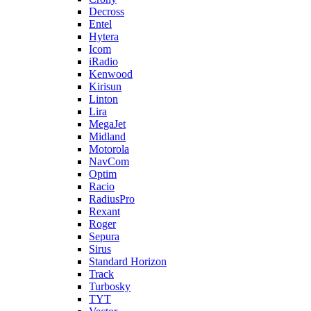
Decross
Entel
Hytera
Icom
iRadio
Kenwood
Kirisun
Linton
Lira
MegaJet
Midland
Motorola
NavCom
Optim
Racio
RadiusPro
Rexant
Roger
Sepura
Sirus
Standard Horizon
Track
Turbosky
TYT