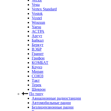
Vector
Vega
Vertex Standard
Vostok
Voxtel
Wouxun
Yaesu
АСТРА
Аргут
Байкал
Беркут
ВЭБР
Гранит
Грифон
КОМБАТ
Круиз
Миран
СОЮЗ
Такт
Терек
Шеврон
По типу
Авиационные радиостанции
Автомобильные рации
Безлицензионные рации