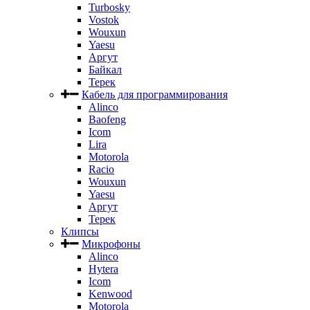
Turbosky
Vostok
Wouxun
Yaesu
Аргут
Байкал
Терек
Кабель для программирования
Alinco
Baofeng
Icom
Lira
Motorola
Racio
Wouxun
Yaesu
Аргут
Терек
Клипсы
Микрофоны
Alinco
Hytera
Icom
Kenwood
Motorola