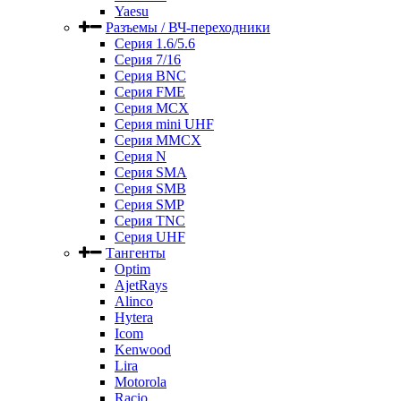
Yaesu
Разъемы / ВЧ-переходники
Серия 1.6/5.6
Серия 7/16
Серия BNC
Серия FME
Серия MCX
Серия mini UHF
Серия MMCX
Серия N
Серия SMA
Серия SMB
Серия SMP
Серия TNC
Серия UHF
Тангенты
Optim
AjetRays
Alinco
Hytera
Icom
Kenwood
Lira
Motorola
Racio