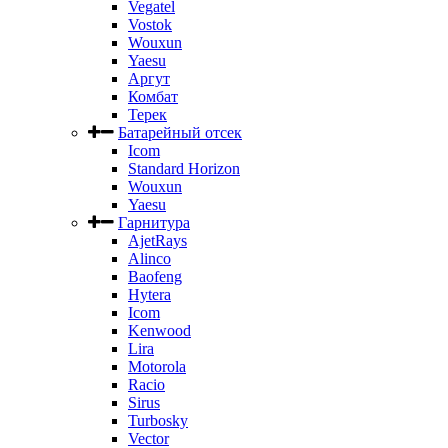
Vegatel
Vostok
Wouxun
Yaesu
Аргут
Комбат
Терек
Батарейный отсек
Icom
Standard Horizon
Wouxun
Yaesu
Гарнитура
AjetRays
Alinco
Baofeng
Hytera
Icom
Kenwood
Lira
Motorola
Racio
Sirus
Turbosky
Vector